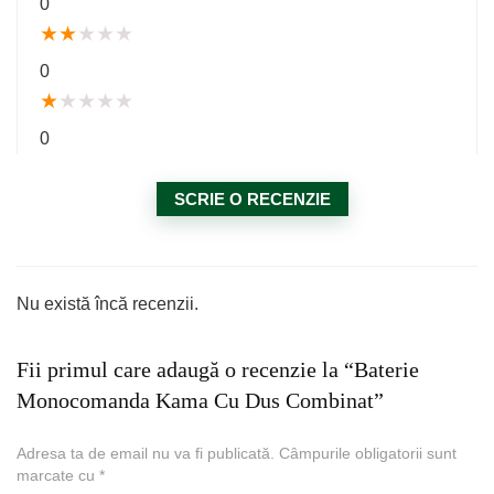
0
★
★
★
★
★
0
★
★
★
★
★
0
SCRIE O RECENZIE
Nu există încă recenzii.
Fii primul care adaugă o recenzie la “Baterie
Monocomanda Kama Cu Dus Combinat”
Adresa ta de email nu va fi publicată.
Câmpurile obligatorii sunt
marcate cu
*