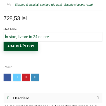
744
Sisteme & instalatii sanitare (de apa)
Baterie chiuveta (apa)
728,53
lei
SKU: 63053
În stoc, livrare in 24 de ore
Cantitate
ADAUGĂ ÎN COȘ
Baterie
Monocomanda
Kama
Reimo
Cu
Dus
Combinat
Descriere