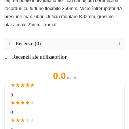
Ieșirea poate fi pivotată la 90°. Cu cartuș din ceramică și
racorduri cu furtune flexibile 250mm. Micro-întrerupător 4A,
presiune max. 6bar. Orificiu montare Ø33mm, grosime
placă max. 25mm, cromat.
Recenzii (0)
Recenzii ale utilizatorilor
0.0
din 5
★
★
★
★
★
0
★
★
★
★
★
0
★
★
★
★
★