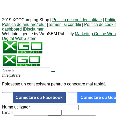
2019 XGOCamping Shop |
Politica de confidentialitate
|
Politi
Politica de anulare/retur
|
Termeni si conditii
|
Politica de cooki
dashboard
|
Disclaimer
Web Intelligence by WebSEM Publicity
Marketing Online W
Digital WebSistem
Înregistrare
Folosește un cont existent pentru o conectare mai rapidă
Conectare cu Facebook
Conectare cu Goo
Nume utilizator
Email