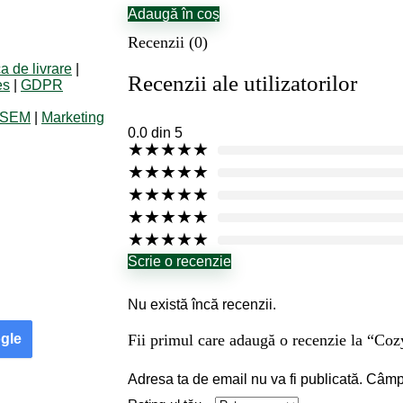
Adaugă în coș
Recenzii (0)
ca de livrare
|
Recenzii ale utilizatorilor
es
|
GDPR
ebSEM
|
Marketing
0.0
din 5
★
★
★
★
★
★
★
★
★
★
★
★
★
★
★
★
★
★
★
★
★
★
★
★
★
Scrie o recenzie
Nu există încă recenzii.
gle
Fii primul care adaugă o recenzie la “C
Adresa ta de email nu va fi publicată.
Câmpu