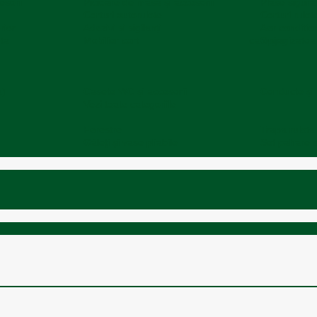
esorii
Picioare de masă și accesorii
Plase sigura
Corturi autorulote
Corturi rulot
rior
Adezivi și sigilanți
Aer condition
ta
Mobilier cort
camping
Organizatoar
a)
Casete WC și accesorii
Conducte și f
Vezi toate categoriile
Ferestre
Trapa rulota 
Găleți și vase pliabile
Set pahare s