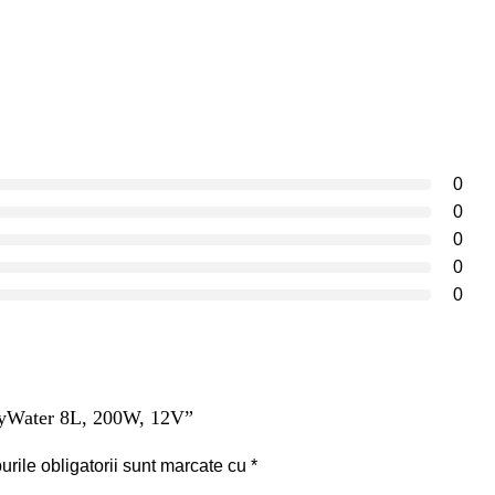
0
0
0
0
0
ozyWater 8L, 200W, 12V”
rile obligatorii sunt marcate cu
*