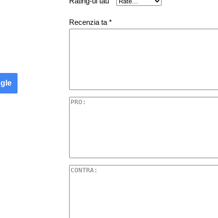
Rating-ul tău
Recenzia ta
*
gle