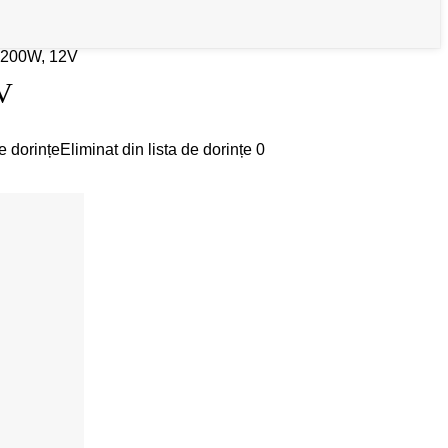
 200W, 12V
V
e dorințe
Eliminat din lista de dorințe
0