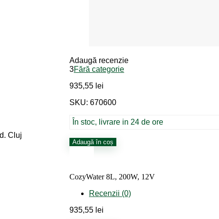
Adaugă recenzie
3
Fără categorie
935,55
lei
SKU: 670600
În stoc, livrare in 24 de ore
d. Cluj
Cantitate
Adaugă în coș
CozyWater
8L,
200W,
12V
CozyWater 8L, 200W, 12V
Recenzii (0)
935,55
lei