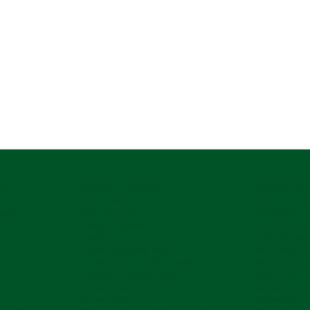
at
Boilere și accesorii
Incalzitor di
ate
SAT finder
Smart TV 1
serie
Blocatori uși
Închizători
a)
Suport biciclete
Vezi toate c
Leduri
Incărcătoare
Suport bicicleta auto
Vezi toate ca
Ventilatoare și grilaje exterior
Vezi toate ca
Senzor / detector gaz
Filtre Gaz
Grătare pe cărbune
Grătare pe 
Huse rulote
Parasolare 