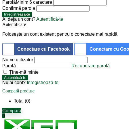
Parolă
Minim 6 caractere
Confirmă parola
Înregistrează-te
Ai deja un cont?
Autentifică-te
Autentificare
Folosește un cont existent pentru o conectare mai rapidă
Conectare cu Facebook
Conectare cu Goo
Nume utilizator
Parolă
Recuperare parolă
Ține-mă minte
Autentifică-te
Nu ai cont?
Înregistrează-te
Compară produse
Total (
0
)
Compară
0