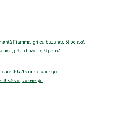
iamma, gri cu buzunar, 5t pe axă
40x20cm, culoare gri