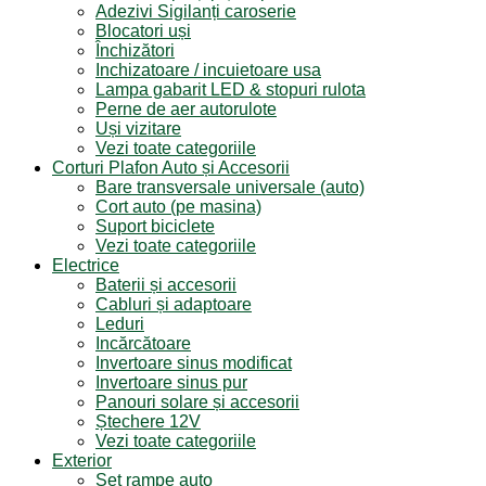
Adezivi Sigilanți caroserie
Blocatori uși
Închizători
Inchizatoare / incuietoare usa
Lampa gabarit LED & stopuri rulota
Perne de aer autorulote
Uși vizitare
Vezi toate categoriile
Corturi Plafon Auto și Accesorii
Bare transversale universale (auto)
Cort auto (pe masina)
Suport biciclete
Vezi toate categoriile
Electrice
Baterii și accesorii
Cabluri și adaptoare
Leduri
Incărcătoare
Invertoare sinus modificat
Invertoare sinus pur
Panouri solare și accesorii
Ștechere 12V
Vezi toate categoriile
Exterior
Set rampe auto