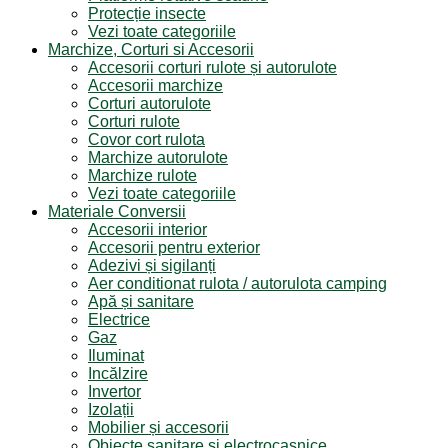
Protecție insecte
Vezi toate categoriile
Marchize, Corturi si Accesorii
Accesorii corturi rulote și autorulote
Accesorii marchize
Corturi autorulote
Corturi rulote
Covor cort rulota
Marchize autorulote
Marchize rulote
Vezi toate categoriile
Materiale Conversii
Accesorii interior
Accesorii pentru exterior
Adezivi și sigilanți
Aer conditionat rulota / autorulota camping
Apă și sanitare
Electrice
Gaz
Iluminat
Incălzire
Invertor
Izolații
Mobilier și accesorii
Obiecte sanitare și electrocasnice