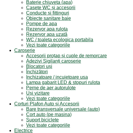
Baterie chiuveta (apa)
Casete WC și accesorii
Conducte și fittinguri
Obiecte sanitare baie
Pompe de apa
Rezervor apa rulota
Rezervor apa uzată
WC / toaleta ecologica portabila
Vezi toate categoriile
Caroserie
Accesorii proțap și cuple de remorcare
Adezivi Sigilanți caroserie
Blocatori uși
Închizători
Inchizatoare / incuietoare usa
Lampa gabarit LED & stopuri rulota
Perne de aer autorulote
Uși vizitare
Vezi toate categoriile
Corturi Plafon Auto și Accesorii
Bare transversale universale (auto)
Cort auto (pe masina)
Suport biciclete
Vezi toate categoriile
Electrice