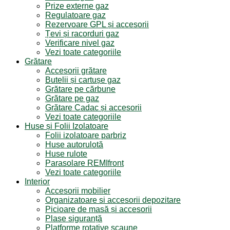
Prize externe gaz
Regulatoare gaz
Rezervoare GPL și accesorii
Țevi și racorduri gaz
Verificare nivel gaz
Vezi toate categoriile
Grătare
Accesorii grătare
Butelii și cartușe gaz
Grătare pe cărbune
Grătare pe gaz
Grătare Cadac și accesorii
Vezi toate categoriile
Huse și Folii Izolatoare
Folii izolatoare parbriz
Huse autorulotă
Huse rulote
Parasolare REMIfront
Vezi toate categoriile
Interior
Accesorii mobilier
Organizatoare si accesorii depozitare
Picioare de masă și accesorii
Plase siguranță
Platforme rotative scaune