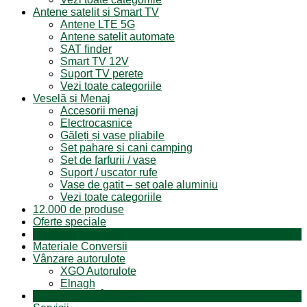
Antene satelit si Smart TV
Antene LTE 5G
Antene satelit automate
SAT finder
Smart TV 12V
Suport TV perete
Vezi toate categoriile
Veselă și Menaj
Accesorii menaj
Electrocasnice
Găleți și vase pliabile
Set pahare si cani camping
Set de farfurii / vase
Suport / uscator rufe
Vase de gatit – set oale aluminiu
Vezi toate categoriile
12.000 de produse
Oferte speciale
Produse resigilate
Materiale Conversii
Vânzare autorulote
XGO Autorulote
Elnagh
Autorulote de Închiriat