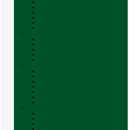
Accesorii grătare
Butelii și cartușe gaz
Grătare pe cărbune
Grătare pe gaz
Grătare Cadac și accesorii
Vezi toate categoriile
Huse și Folii Izolatoare
Folii izolatoare parbriz
Huse autorulotă
Huse rulote
Parasolare REMIfront
Vezi toate categoriile
Interior
Accesorii mobilier
Organizatoare si accesorii depozitare
Picioare de masă și accesorii
Plase siguranță
Platforme rotative scaune
Protecție insecte
Vezi toate categoriile
Marchize, Corturi si Accesorii
Accesorii corturi rulote și autorulote
Accesorii marchize
Corturi autorulote
Corturi rulote