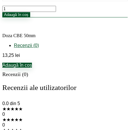
Cantitate
Doza
Adaugă în coș
CBE
50mm
Doza CBE 50mm
Recenzii (0)
13,25
lei
Adaugă în coș
Recenzii (0)
Recenzii ale utilizatorilor
0.0
din 5
★
★
★
★
★
0
★
★
★
★
★
0