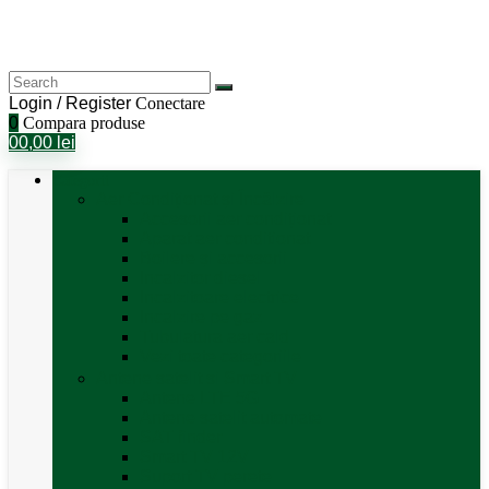
Login / Register
Conectare
0
Compara produse
0
0,00
lei
Categorii
Aer Condiționat și Încălzire
Accesorii aer condiționat
Aparat aer conditionat
Boilere și accesorii
Incalzitor diesel
Incalzitoare electrice
Incalzire pe gaz
Tubulatura aer cald
Vezi toate categoriile
Antene satelit si Smart TV
Antene LTE 5G
Antene satelit automate
SAT finder
Smart TV 12V
Suport TV perete