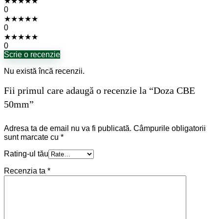
★
★
★
★
★
0
★
★
★
★
★
0
★
★
★
★
★
0
Scrie o recenzie
Nu există încă recenzii.
Fii primul care adaugă o recenzie la “Doza CBE
50mm”
Adresa ta de email nu va fi publicată.
Câmpurile obligatorii
sunt marcate cu
*
Rating-ul tău
Recenzia ta
*