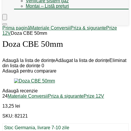
Verificare sistem gaz
Montaj – Listă prețuri
Prima pagină
Materiale Conversii
Priza & sigurante
Prize
12V
Doza CBE 50mm
Doza CBE 50mm
Adaugă la lista de dorințe
Adăugat la lista de dorințe
Eliminat
din lista de dorințe
0
Adaugă pentru comparare
Adaugă recenzie
24
Materiale Conversii
Priza & sigurante
Prize 12V
13,25
lei
SKU: 82121
Stoc Germania, livrare 7-10 zile