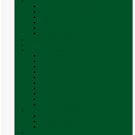
Mobilier Camping
Canapea gonflabila (saltea)
Masa camping – rulota
Mobilier cort
Organizatoare cort
Scaune camping / picnic
Vezi toate categoriile
Pahare și vase magnetice
Produse resigilate
Sisteme & instalatii sanitare (de apa)
Alte accesorii apă
Baterie chiuveta (apa)
Casete WC și accesorii
Conducte și fittinguri
Obiecte sanitare baie
Pompe de apa
Rezervor apa rulota
Rezervor apa uzată
WC / toaleta ecologica portabila
Vezi toate categoriile
Soluții chimice și consumabile
Consumabile
Curățare exterioara
Vezi toate categoriile
Sporturi în natură