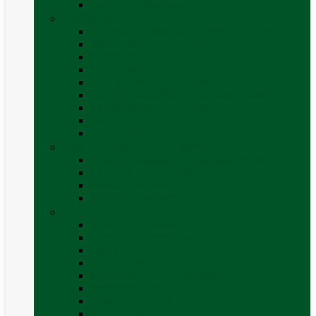
Vezi toate categoriile
Caroserie
Accesorii proțap și cuple de remorcare
Adezivi Sigilanți caroserie
Blocatori uși
Închizători
Inchizatoare / incuietoare usa
Lampa gabarit LED & stopuri rulota
Perne de aer autorulote
Uși vizitare
Vezi toate categoriile
Corturi Plafon Auto și Accesorii
Bare transversale universale (auto)
Cort auto (pe masina)
Suport biciclete
Vezi toate categoriile
Electrice
Baterii și accesorii
Cabluri și adaptoare
Leduri
Incărcătoare
Invertoare sinus modificat
Invertoare sinus pur
Panouri solare și accesorii
Ștechere 12V