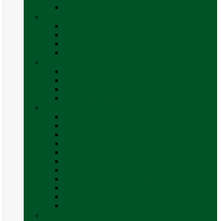
Vezi toate categoriile
Exterior
Set rampe auto
Scara rulota
Suport bicicleta auto
Vezi toate categoriile
Frigidere și Lăzi Frigorifice
Frigidere
Lăzi frigorifice
Ventilatoare și grilaje exterior
Vezi toate categoriile
Gaz
Accesorii gaz
Butelii și cartușe gaz
Senzor / detector gaz
Filtre Gaz
Furtunuri gaz
Prize externe gaz
Regulatoare gaz
Rezervoare GPL și accesorii
Țevi și racorduri gaz
Verificare nivel gaz
Vezi toate categoriile
Grătare