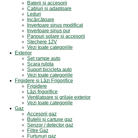
Baterii și accesorii
Cabluri și adaptoare
Leduri
Incărcătoare
Invertoare sinus modificat
Invertoare sinus pur
Panouri solare și accesorii
Ștechere 12V
Vezi toate categoriile
Exterior
Set rampe auto
Scara rulota
Suport bicicleta auto
Vezi toate categoriile
Frigidere și Lăzi Frigorifice
Frigidere
Lăzi frigorifice
Ventilatoare și grilaje exterior
Vezi toate categoriile
Gaz
Accesorii gaz
Butelii și cartușe gaz
Senzor / detector gaz
Filtre Gaz
Furtunuri gaz