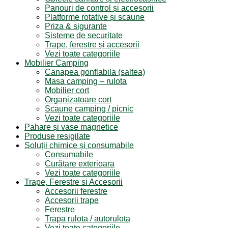
Panouri de control și accesorii
Platforme rotative și scaune
Priza & sigurante
Sisteme de securitate
Trape, ferestre și accesorii
Vezi toate categoriile
Mobilier Camping
Canapea gonflabila (saltea)
Masa camping – rulota
Mobilier cort
Organizatoare cort
Scaune camping / picnic
Vezi toate categoriile
Pahare și vase magnetice
Produse resigilate
Soluții chimice și consumabile
Consumabile
Curățare exterioara
Vezi toate categoriile
Trape, Ferestre si Accesorii
Accesorii ferestre
Accesorii trape
Ferestre
Trapa rulota / autorulota
Vezi toate categoriile