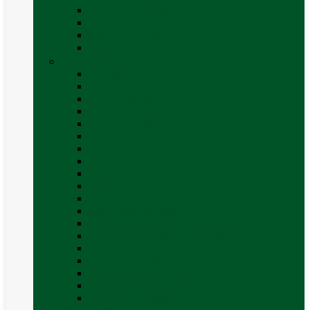
Covor cort rulota
Marchize autorulote
Marchize rulote
Vezi toate categoriile
Materiale Conversii
Accesorii interior
Accesorii pentru exterior
Adezivi și sigilanți
Aer conditionat rulota / autorulota camping
Apă și sanitare
Electrice
Gaz
Iluminat
Incălzire
Invertor
Izolații
Mobilier și accesorii
Obiecte sanitare și electrocasnice
Panouri de control și accesorii
Platforme rotative și scaune
Priza & sigurante
Sisteme de securitate
Trape, ferestre și accesorii
Vezi toate categoriile