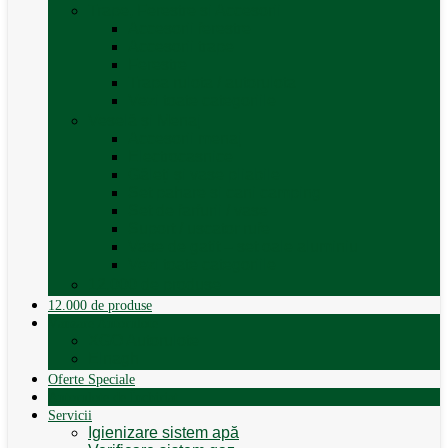
Trape, Ferestre si Accesorii
Accesorii ferestre
Accesorii trape
Ferestre
Trapa rulota / autorulota
Vezi toate categoriile
Veselă și Menaj
Accesorii menaj
Electrocasnice
Găleți și vase pliabile
Set pahare si cani camping
Set de farfurii / vase
Suport / uscator rufe
Vase de gatit – set oale aluminiu
Vezi toate categoriile
12.000 de produse
12.000 de produse
Vânzare Autorulote
XGO Autorulote
Elnagh
Oferte Speciale
Autorulote de Închiriat
Servicii
Igienizare sistem apă