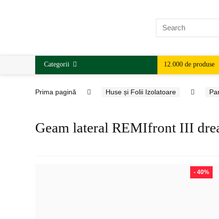
Categorii
12.000 de produse
Prima pagină
Huse și Folii Izolatoare
Pa
Geam lateral REMIfront III dr
- 40%