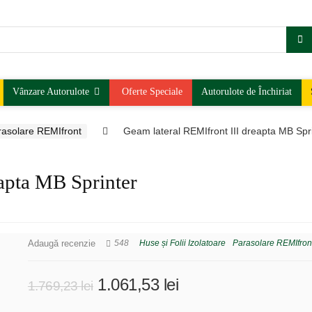
Vânzare Autorulote
Oferte Speciale
Autorulote de Închiriat
rasolare REMIfront
Geam lateral REMIfront III dreapta MB Spr
eapta MB Sprinter
Adaugă recenzie
548
Huse și Folii Izolatoare
Parasolare REMIfron
Prețul
Prețul
1.061,53
lei
1.769,23
lei
inițial
curent