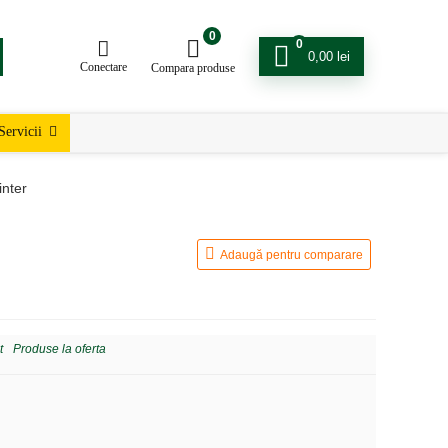
0
0
0,00
lei
Conectare
Compara produse
Servicii
inter
Adaugă pentru comparare
t
Produse la oferta