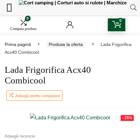
0
0
Compara produse
Prima pagină
Produse la oferta
Lada Frigorifica
Acx40 Combicool
Lada Frigorifica Acx40
Combicool
Adaugă pentru comparare
- 25%
Adaugă recenzie