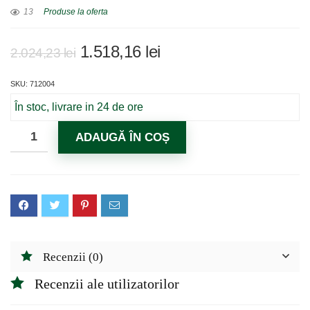
13
Produse la oferta
Prețul
Prețul
1.518,16
lei
2.024,23
lei
inițial
curent
SKU: 712004
a
este:
fost:
1.518,16 lei.
În stoc, livrare in 24 de ore
2.024,23 lei.
ADAUGĂ ÎN COȘ
Recenzii (0)
Recenzii ale utilizatorilor