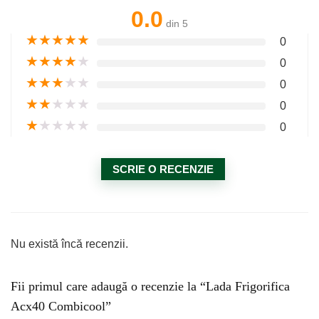
0.0
din 5
★
★
★
★
★
0
★
★
★
★
★
0
★
★
★
★
★
0
★
★
★
★
★
0
★
★
★
★
★
0
SCRIE O RECENZIE
Nu există încă recenzii.
Fii primul care adaugă o recenzie la “Lada Frigorifica
Acx40 Combicool”