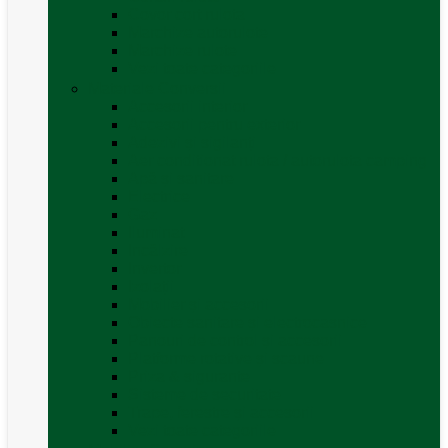
Covor cort rulota
Marchize autorulote
Marchize rulote
Vezi toate categoriile
Materiale Conversii
Accesorii interior
Accesorii pentru exterior
Adezivi și sigilanți
Aer conditionat rulota / autorulota camping
Apă și sanitare
Electrice
Gaz
Iluminat
Incălzire
Invertor
Izolații
Mobilier și accesorii
Obiecte sanitare și electrocasnice
Panouri de control și accesorii
Platforme rotative și scaune
Priza & sigurante
Sisteme de securitate
Trape, ferestre și accesorii
Vezi toate categoriile