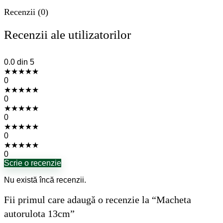
Recenzii (0)
Recenzii ale utilizatorilor
0.0
din 5
★
★
★
★
★
0
★
★
★
★
★
0
★
★
★
★
★
0
★
★
★
★
★
0
★
★
★
★
★
0
Scrie o recenzie
Nu există încă recenzii.
Fii primul care adaugă o recenzie la “Macheta
autorulota 13cm”