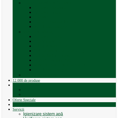
Trape, Ferestre si Accesorii
Accesorii ferestre
Accesorii trape
Ferestre
Trapa rulota / autorulota
Vezi toate categoriile
Veselă și Menaj
Accesorii menaj
Electrocasnice
Găleți și vase pliabile
Set pahare si cani camping
Set de farfurii / vase
Suport / uscator rufe
Vase de gatit – set oale aluminiu
Vezi toate categoriile
12.000 de produse
12.000 de produse
Vânzare Autorulote
XGO Autorulote
Elnagh
Oferte Speciale
Autorulote de Închiriat
Servicii
Igienizare sistem apă