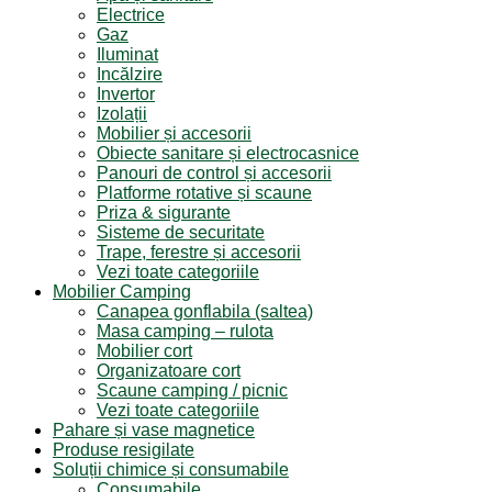
Electrice
Gaz
Iluminat
Incălzire
Invertor
Izolații
Mobilier și accesorii
Obiecte sanitare și electrocasnice
Panouri de control și accesorii
Platforme rotative și scaune
Priza & sigurante
Sisteme de securitate
Trape, ferestre și accesorii
Vezi toate categoriile
Mobilier Camping
Canapea gonflabila (saltea)
Masa camping – rulota
Mobilier cort
Organizatoare cort
Scaune camping / picnic
Vezi toate categoriile
Pahare și vase magnetice
Produse resigilate
Soluții chimice și consumabile
Consumabile