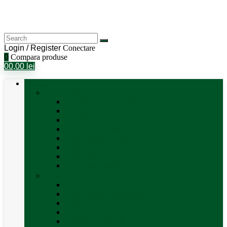
Login / Register
Conectare
0
Compara produse
0
0,00
lei
Categorii
Aer Condiționat și Încălzire
Accesorii aer condiționat
Aparat aer conditionat
Boilere și accesorii
Incalzitor diesel
Incalzitoare electrice
Incalzire pe gaz
Tubulatura aer cald
Vezi toate categoriile
Antene satelit si Smart TV
Antene LTE 5G
Antene satelit automate
SAT finder
Smart TV 12V
Suport TV perete