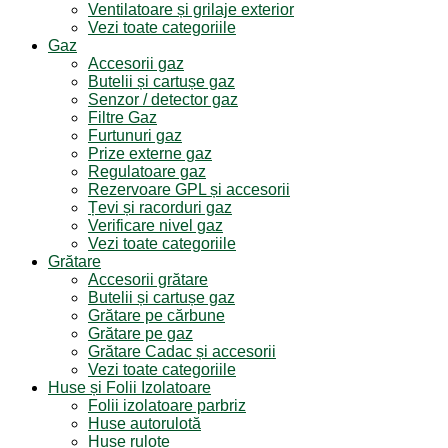
Ventilatoare și grilaje exterior
Vezi toate categoriile
Gaz
Accesorii gaz
Butelii și cartușe gaz
Senzor / detector gaz
Filtre Gaz
Furtunuri gaz
Prize externe gaz
Regulatoare gaz
Rezervoare GPL și accesorii
Țevi și racorduri gaz
Verificare nivel gaz
Vezi toate categoriile
Grătare
Accesorii grătare
Butelii și cartușe gaz
Grătare pe cărbune
Grătare pe gaz
Grătare Cadac și accesorii
Vezi toate categoriile
Huse și Folii Izolatoare
Folii izolatoare parbriz
Huse autorulotă
Huse rulote