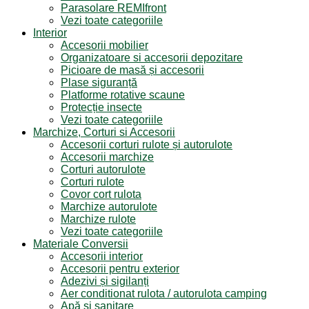
Parasolare REMIfront
Vezi toate categoriile
Interior
Accesorii mobilier
Organizatoare si accesorii depozitare
Picioare de masă și accesorii
Plase siguranță
Platforme rotative scaune
Protecție insecte
Vezi toate categoriile
Marchize, Corturi si Accesorii
Accesorii corturi rulote și autorulote
Accesorii marchize
Corturi autorulote
Corturi rulote
Covor cort rulota
Marchize autorulote
Marchize rulote
Vezi toate categoriile
Materiale Conversii
Accesorii interior
Accesorii pentru exterior
Adezivi și sigilanți
Aer conditionat rulota / autorulota camping
Apă și sanitare