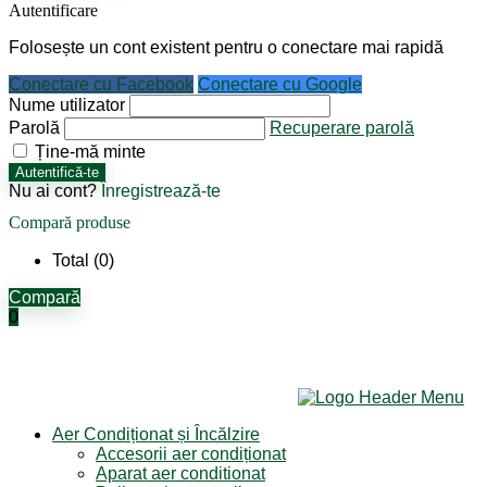
Autentificare
Folosește un cont existent pentru o conectare mai rapidă
Conectare cu Facebook
Conectare cu Google
Nume utilizator
Parolă
Recuperare parolă
Ține-mă minte
Autentifică-te
Nu ai cont?
Înregistrează-te
Compară produse
Total (
0
)
Compară
0
Aer Condiționat și Încălzire
Accesorii aer condiționat
Aparat aer conditionat