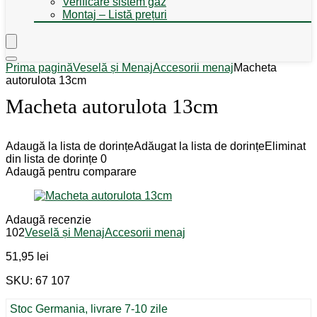
Verificare sistem gaz
Montaj – Listă prețuri
Prima pagină
Veselă și Menaj
Accesorii menaj
Macheta
autorulota 13cm
Macheta autorulota 13cm
Adaugă la lista de dorințe
Adăugat la lista de dorințe
Eliminat
din lista de dorințe
0
Adaugă pentru comparare
Adaugă recenzie
102
Veselă și Menaj
Accesorii menaj
51,95
lei
SKU: 67 107
Stoc Germania, livrare 7-10 zile