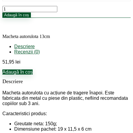
Cantitate
Macheta
Adaugă în coș
autorulota
13cm
Macheta autorulota 13cm
Descriere
Recenzii (0)
51,95
lei
Adaugă în coș
Descriere
Macheta autorulota cu acțiune de tragere înapoi. Este
fabricata din metal cu piese din plastic, nefiind recomandata
copiilor sub 3 ani.
Caracteristici produs:
Greutate neta: 150g;
Dimensiune pachet:
19 x 11,5 x 6 cm