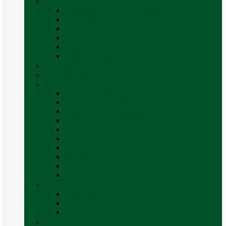
Mobilier Camping
Canapea gonflabila (saltea)
Masa camping – rulota
Mobilier cort
Organizatoare cort
Scaune camping / picnic
Vezi toate categoriile
Pahare și vase magnetice
Produse resigilate
Sisteme & instalatii sanitare (de apa)
Alte accesorii apă
Baterie chiuveta (apa)
Casete WC și accesorii
Conducte și fittinguri
Obiecte sanitare baie
Pompe de apa
Rezervor apa rulota
Rezervor apa uzată
WC / toaleta ecologica portabila
Vezi toate categoriile
Soluții chimice și consumabile
Consumabile
Curățare exterioara
Vezi toate categoriile
Sporturi în natură