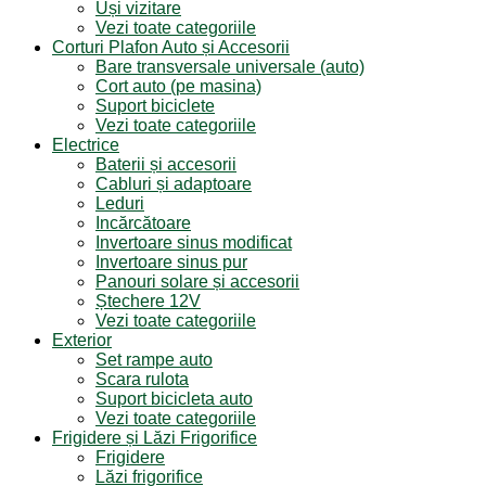
Uși vizitare
Vezi toate categoriile
Corturi Plafon Auto și Accesorii
Bare transversale universale (auto)
Cort auto (pe masina)
Suport biciclete
Vezi toate categoriile
Electrice
Baterii și accesorii
Cabluri și adaptoare
Leduri
Incărcătoare
Invertoare sinus modificat
Invertoare sinus pur
Panouri solare și accesorii
Ștechere 12V
Vezi toate categoriile
Exterior
Set rampe auto
Scara rulota
Suport bicicleta auto
Vezi toate categoriile
Frigidere și Lăzi Frigorifice
Frigidere
Lăzi frigorifice