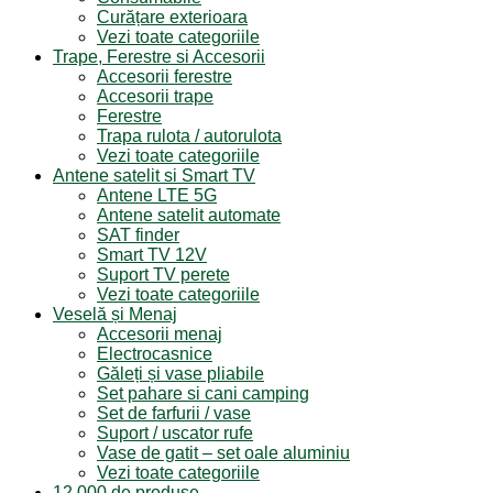
Curățare exterioara
Vezi toate categoriile
Trape, Ferestre si Accesorii
Accesorii ferestre
Accesorii trape
Ferestre
Trapa rulota / autorulota
Vezi toate categoriile
Antene satelit si Smart TV
Antene LTE 5G
Antene satelit automate
SAT finder
Smart TV 12V
Suport TV perete
Vezi toate categoriile
Veselă și Menaj
Accesorii menaj
Electrocasnice
Găleți și vase pliabile
Set pahare si cani camping
Set de farfurii / vase
Suport / uscator rufe
Vase de gatit – set oale aluminiu
Vezi toate categoriile
12.000 de produse