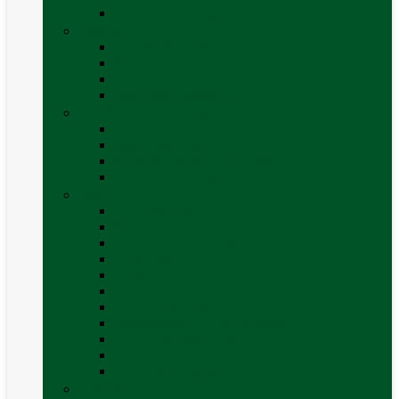
Vezi toate categoriile
Exterior
Set rampe auto
Scara rulota
Suport bicicleta auto
Vezi toate categoriile
Frigidere și Lăzi Frigorifice
Frigidere
Lăzi frigorifice
Ventilatoare și grilaje exterior
Vezi toate categoriile
Gaz
Accesorii gaz
Butelii și cartușe gaz
Senzor / detector gaz
Filtre Gaz
Furtunuri gaz
Prize externe gaz
Regulatoare gaz
Rezervoare GPL și accesorii
Țevi și racorduri gaz
Verificare nivel gaz
Vezi toate categoriile
Grătare