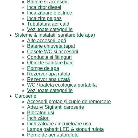
Boilere și accesorii
Incalzitor diesel
Incalzitoare electrice
Incalzire pe gaz
Tubulatura aer cald
Vezi toate categoriile
Sisteme & instalatii sanitare (de apa)
Alte accesorii apă
Baterie chiuveta (apa)
Casete WC și accesorii
Conducte și fittinguri
Obiecte sanitare baie
Pompe de apa
Rezervor apa rulota
Rezervor apa uzată
WC / toaleta ecologica portabila
Vezi toate categoriile
Caroserie
Accesorii proțap și cuple de remorcare
Adezivi Sigilanți caroserie
Blocatori uși
Închizători
Inchizatoare / incuietoare usa
Lampa gabarit LED & stopuri rulota
Perne de aer autorulote