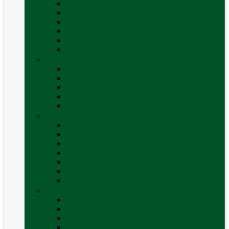
Accesorii grătare
Butelii și cartușe gaz
Grătare pe cărbune
Grătare pe gaz
Grătare Cadac și accesorii
Vezi toate categoriile
Huse și Folii Izolatoare
Folii izolatoare parbriz
Huse autorulotă
Huse rulote
Parasolare REMIfront
Vezi toate categoriile
Interior
Accesorii mobilier
Organizatoare si accesorii depozitare
Picioare de masă și accesorii
Plase siguranță
Platforme rotative scaune
Protecție insecte
Vezi toate categoriile
Marchize, Corturi si Accesorii
Accesorii corturi rulote și autorulote
Accesorii marchize
Corturi autorulote
Corturi rulote