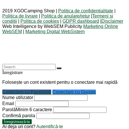
2019 XGOCamping Shop |
Politica de confidentialitate
|
Politica de livrare
|
Politica de anulare/retur
|
Termeni si
conditii
|
Politica de cookies
|
GDPR dashboard
|
Disclaimer
Web Intelligence by WebSEM Publicity
Marketing Online
WebSEM
|
Marketing Digital WebSistem
Înregistrare
Folosește un cont existent pentru o conectare mai rapidă
Conectare cu Facebook
Conectare cu Google
Nume utilizator
Email
Parolă
Minim 6 caractere
Confirmă parola
Înregistrează-te
Ai deja un cont?
Autentifică-te