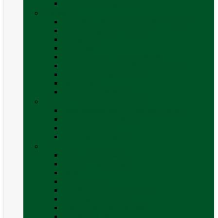
Vezi toate categoriile
Caroserie
Accesorii proțap și cuple de remorcare
Adezivi Sigilanți caroserie
Blocatori uși
Închizători
Inchizatoare / incuietoare usa
Lampa gabarit LED & stopuri rulota
Perne de aer autorulote
Uși vizitare
Vezi toate categoriile
Corturi Plafon Auto și Accesorii
Bare transversale universale (auto)
Cort auto (pe masina)
Suport biciclete
Vezi toate categoriile
Electrice
Baterii și accesorii
Cabluri și adaptoare
Leduri
Incărcătoare
Invertoare sinus modificat
Invertoare sinus pur
Panouri solare și accesorii
Ștechere 12V