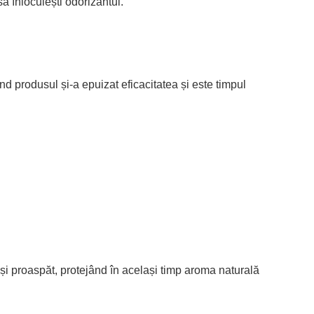
ă înlocuiești odorizantul.
nd produsul și-a epuizat eficacitatea și este timpul
 și proaspăt, protejând în același timp aroma naturală