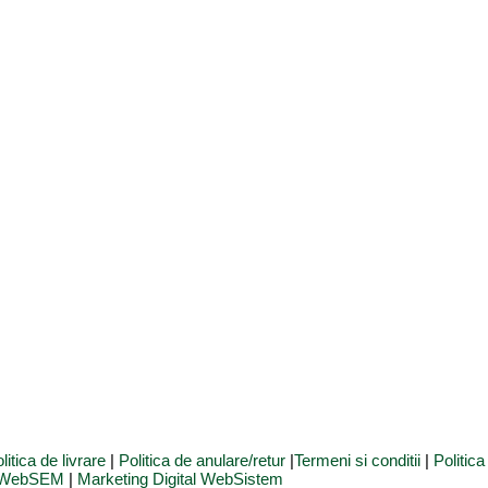
litica de livrare
|
Politica de anulare/retur
|
Termeni si conditii
|
Politic
e WebSEM
|
Marketing Digital WebSistem