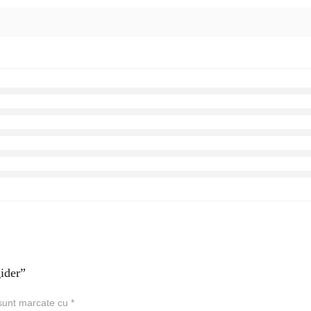
gider”
 sunt marcate cu
*