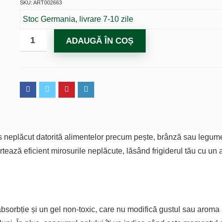
SKU: ART002663
Stoc Germania, livrare 7-10 zile
ADAUGĂ ÎN COȘ
os neplăcut datorită alimentelor precum pește, brânză sau legume
tează eficient mirosurile neplăcute, lăsând frigiderul tău cu un a
bsorbție și un gel non-toxic, care nu modifică gustul sau aroma a