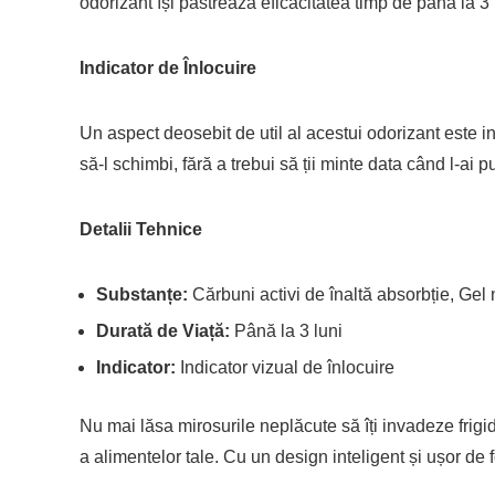
odorizant își păstrează eficacitatea timp de până la 3 
Indicator de Înlocuire
Un aspect deosebit de util al acestui odorizant este i
să-l schimbi, fără a trebui să ții minte data când l-ai pu
Detalii Tehnice
Substanțe:
Cărbuni activi de înaltă absorbție, Gel 
Durată de Viață:
Până la 3 luni
Indicator:
Indicator vizual de înlocuire
Nu mai lăsa mirosurile neplăcute să îți invadeze frigi
a alimentelor tale. Cu un design inteligent și ușor de