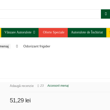
Vânzare Autorulote
Oferte Speciale
Autorulote de Închiriat
 menaj
Odorizant frigider
Adaugă recenzie
23
Accesorii menaj
51,29
lei