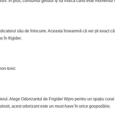
luni. În plus, consumul gelului îți va indica când este momentul s
ndicatorul său de înlocuire. Aceasta înseamnă că vei ști exact câ
s în frigider.
non-toxic
derul. Alege Odorizantul de Frigider Wpro pentru un spațiu curat
 folosit, acest odorizant este un must-have în orice gospodărie.