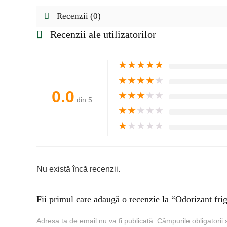
Recenzii (0)
Recenzii ale utilizatorilor
★
★
★
★
★
★
★
★
★
★
0.0
★
★
★
★
★
din 5
★
★
★
★
★
★
★
★
★
★
Nu există încă recenzii.
Fii primul care adaugă o recenzie la “Odorizant fri
Adresa ta de email nu va fi publicată.
Câmpurile obligatorii