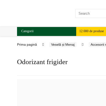
Categorii
12.000 de produse
Prima pagină
Veselă și Menaj
Accesorii
Odorizant frigider