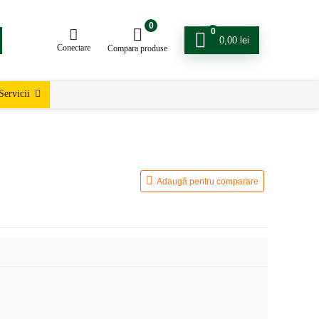
0
0
0,00
lei
Conectare
Compara produse
Servicii
Adaugă pentru comparare