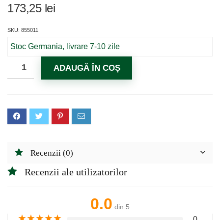
173,25
lei
SKU: 855011
Stoc Germania, livrare 7-10 zile
ADAUGĂ ÎN COȘ
Recenzii (0)
Recenzii ale utilizatorilor
0.0
din 5
★
★
★
★
★
0