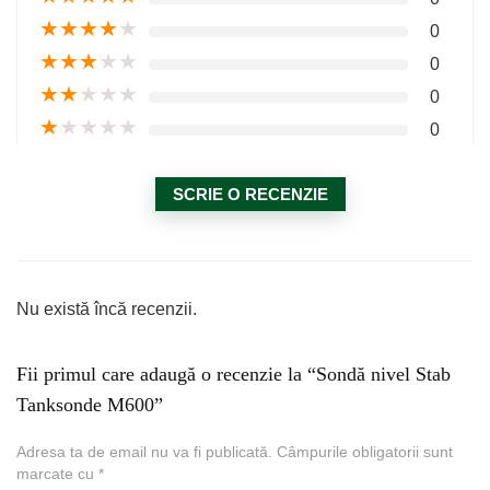
★
★
★
★
★
0
★
★
★
★
★
0
★
★
★
★
★
0
★
★
★
★
★
0
SCRIE O RECENZIE
Nu există încă recenzii.
Fii primul care adaugă o recenzie la “Sondă nivel Stab
Tanksonde M600”
Adresa ta de email nu va fi publicată.
Câmpurile obligatorii sunt
marcate cu
*