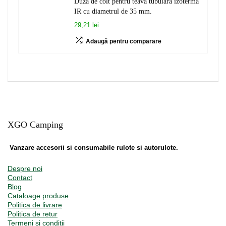
Duza de colt pentru teava tubulara izoterma
IR cu diametrul de 35 mm.
29,21 lei
Adaugă pentru comparare
XGO Camping
Vanzare accesorii si consumabile rulote si autorulote.
Despre noi
Contact
Blog
Cataloage produse
Politica de livrare
Politica de retur
Termeni și condiții