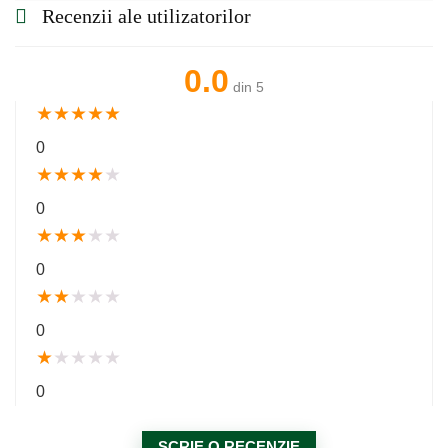
Recenzii ale utilizatorilor
0.0
din 5
★
★
★
★
★
0
★
★
★
★
★
0
★
★
★
★
★
0
★
★
★
★
★
0
★
★
★
★
★
0
SCRIE O RECENZIE