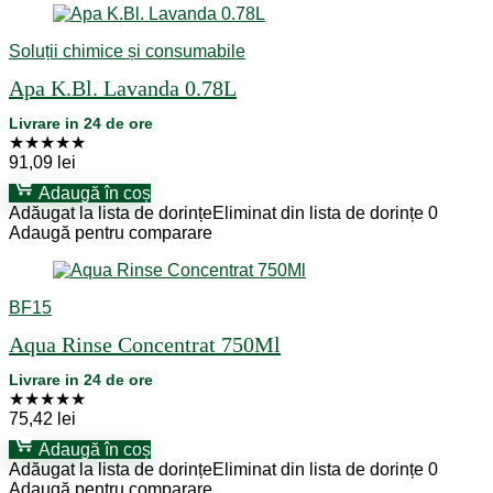
Soluții chimice și consumabile
Apa K.Bl. Lavanda 0.78L
Livrare in 24 de ore
★
★
★
★
★
91,09
lei
Adaugă în coș
Adăugat la lista de dorințe
Eliminat din lista de dorințe
0
Adaugă pentru comparare
BF15
Aqua Rinse Concentrat 750Ml
Livrare in 24 de ore
★
★
★
★
★
75,42
lei
Adaugă în coș
Adăugat la lista de dorințe
Eliminat din lista de dorințe
0
Adaugă pentru comparare