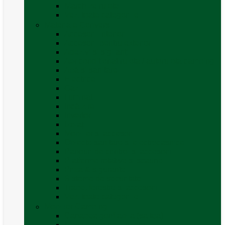
Marchize rulote
Vezi toate categoriile
Materiale Conversii
Accesorii interior
Accesorii pentru exterior
Adezivi și sigilanți
Aer conditionat rulota / autorulota camping
Apă și sanitare
Electrice
Gaz
Iluminat
Incălzire
Invertor
Izolații
Mobilier și accesorii
Obiecte sanitare și electrocasnice
Panouri de control și accesorii
Platforme rotative și scaune
Priza & sigurante
Sisteme de securitate
Trape, ferestre și accesorii
Vezi toate categoriile
Mobilier Camping
Canapea gonflabila (saltea)
Masa camping – rulota