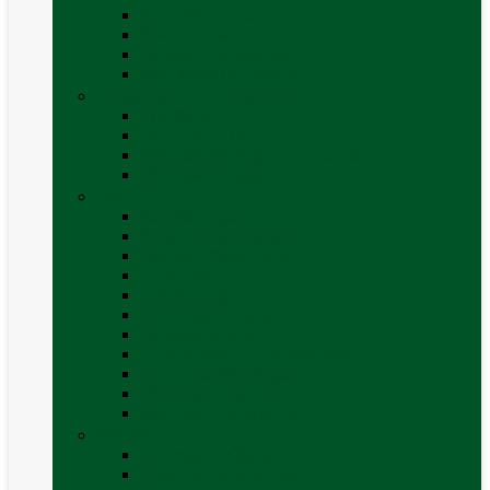
Set rampe auto
Scara rulota
Suport bicicleta auto
Vezi toate categoriile
Frigidere și Lăzi Frigorifice
Frigidere
Lăzi frigorifice
Ventilatoare și grilaje exterior
Vezi toate categoriile
Gaz
Accesorii gaz
Butelii și cartușe gaz
Senzor / detector gaz
Filtre Gaz
Furtunuri gaz
Prize externe gaz
Regulatoare gaz
Rezervoare GPL și accesorii
Țevi și racorduri gaz
Verificare nivel gaz
Vezi toate categoriile
Grătare
Accesorii grătare
Butelii și cartușe gaz