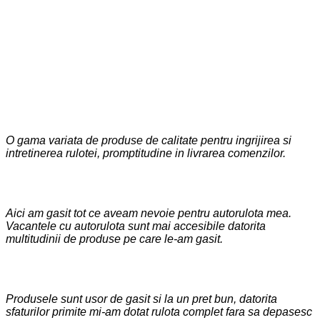
ULTIMELE RECENZII
ALE CLIENTILOR NOSTRI
O gama variata de produse de calitate pentru ingrijirea si
intretinerea rulotei, promptitudine in livrarea comenzilor.
Rares Ionescu
Aici am gasit tot ce aveam nevoie pentru autorulota mea.
Vacantele cu autorulota sunt mai accesibile datorita
multitudinii de produse pe care le-am gasit.
Andrei Socaciu
Produsele sunt usor de gasit si la un pret bun, datorita
sfaturilor primite mi-am dotat rulota complet fara sa depasesc