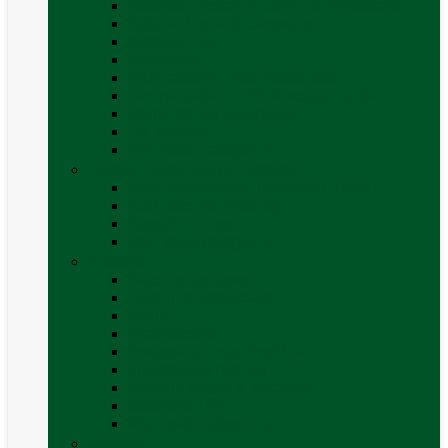
Accesorii proțap și cuple de remorcare
Adezivi Sigilanți caroserie
Blocatori uși
Închizători
Inchizatoare / incuietoare usa
Lampa gabarit LED & stopuri rulota
Perne de aer autorulote
Uși vizitare
Vezi toate categoriile
Corturi Plafon Auto și Accesorii
Bare transversale universale (auto)
Cort auto (pe masina)
Suport biciclete
Vezi toate categoriile
Electrice
Baterii și accesorii
Cabluri și adaptoare
Leduri
Incărcătoare
Invertoare sinus modificat
Invertoare sinus pur
Panouri solare și accesorii
Ștechere 12V
Vezi toate categoriile
Exterior