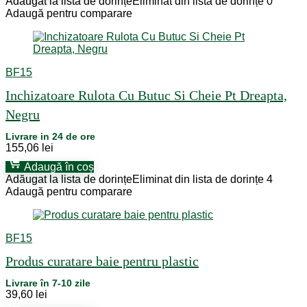
Adăugat la lista de dorințe
Eliminat din lista de dorințe
0
Adaugă pentru comparare
BF15
Inchizatoare Rulota Cu Butuc Si Cheie Pt Dreapta,
Negru
Livrare in 24 de ore
155,06
lei
Adaugă în coș
Adăugat la lista de dorințe
Eliminat din lista de dorințe
4
Adaugă pentru comparare
BF15
Produs curatare baie pentru plastic
Livrare în 7-10 zile
39,60
lei