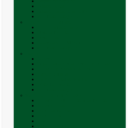
Grătare pe cărbune
Grătare pe gaz
Grătare Cadac și accesorii
Vezi toate categoriile
Huse și Folii Izolatoare
Folii izolatoare parbriz
Huse autorulotă
Huse rulote
Parasolare REMIfront
Vezi toate categoriile
Interior
Accesorii mobilier
Organizatoare si accesorii depozitare
Picioare de masă și accesorii
Plase siguranță
Platforme rotative scaune
Protecție insecte
Vezi toate categoriile
Marchize, Corturi si Accesorii
Accesorii corturi rulote și autorulote
Accesorii marchize
Corturi autorulote
Corturi rulote
Covor cort rulota
Marchize autorulote