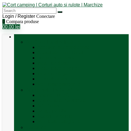
Login / Register
Conectare
0
Compara produse
0
0,00
lei
Categorii
Aer Condiționat și Încălzire
Accesorii aer condiționat
Aparat aer conditionat
Boilere și accesorii
Incalzitor diesel
Incalzitoare electrice
Incalzire pe gaz
Tubulatura aer cald
Vezi toate categoriile
Antene satelit si Smart TV
Antene LTE 5G
Antene satelit automate
SAT finder
Smart TV 12V
Suport TV perete
Vezi toate categoriile
Caroserie