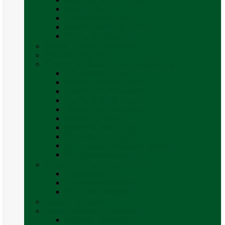
Mobilier cort
Organizatoare cort
Scaune camping / picnic
Vezi toate categoriile
Pahare și vase magnetice
Produse resigilate
Sisteme & instalatii sanitare (de apa)
Alte accesorii apă
Baterie chiuveta (apa)
Casete WC și accesorii
Conducte și fittinguri
Obiecte sanitare baie
Pompe de apa
Rezervor apa rulota
Rezervor apa uzată
WC / toaleta ecologica portabila
Vezi toate categoriile
Soluții chimice și consumabile
Consumabile
Curățare exterioara
Vezi toate categoriile
Sporturi în natură
Trape, Ferestre si Accesorii
Accesorii ferestre