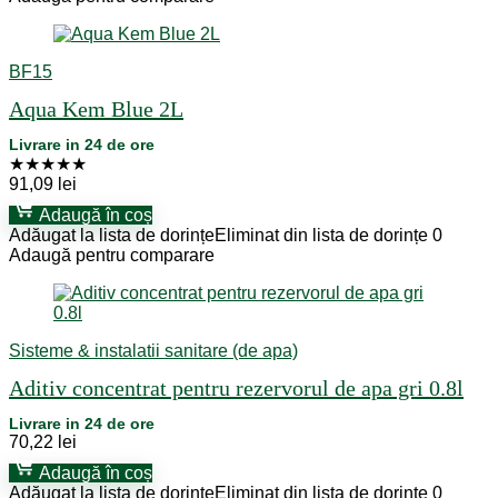
BF15
Aqua Kem Blue 2L
Livrare in 24 de ore
★
★
★
★
★
91,09
lei
Adaugă în coș
Adăugat la lista de dorințe
Eliminat din lista de dorințe
0
Adaugă pentru comparare
Sisteme & instalatii sanitare (de apa)
Aditiv concentrat pentru rezervorul de apa gri 0.8l
Livrare in 24 de ore
70,22
lei
Adaugă în coș
Adăugat la lista de dorințe
Eliminat din lista de dorințe
0