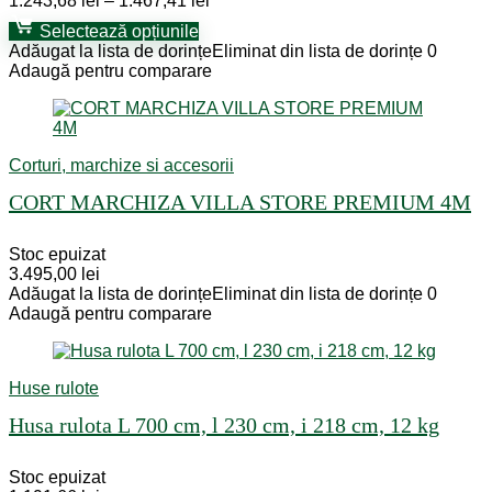
1.243,68
lei
–
1.467,41
lei
range:
Selectează opțiunile
1.243,68 lei
Adăugat la lista de dorințe
Eliminat din lista de dorințe
0
through
Adaugă pentru comparare
1.467,41 lei
Corturi, marchize si accesorii
CORT MARCHIZA VILLA STORE PREMIUM 4M
Stoc epuizat
3.495,00
lei
Adăugat la lista de dorințe
Eliminat din lista de dorințe
0
Adaugă pentru comparare
Huse rulote
Husa rulota L 700 cm, l 230 cm, i 218 cm, 12 kg
Stoc epuizat