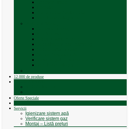
Accesorii trape
Ferestre
Trapa rulota / autorulota
Vezi toate categoriile
Veselă și Menaj
Accesorii menaj
Electrocasnice
Găleți și vase pliabile
Set pahare si cani camping
Set de farfurii / vase
Suport / uscator rufe
Vase de gatit – set oale aluminiu
Vezi toate categoriile
12.000 de produse
12.000 de produse
Vânzare Autorulote
XGO Autorulote
Elnagh
Oferte Speciale
Autorulote de Închiriat
Servicii
Igienizare sistem apă
Verificare sistem gaz
Montaj – Listă prețuri