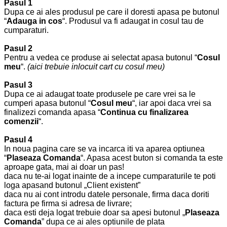
Pasul 1
Dupa ce ai ales produsul pe care il doresti apasa pe butonul
“
Adauga in cos
“. Produsul va fi adaugat in cosul tau de
cumparaturi.
Pasul 2
Pentru a vedea ce produse ai selectat apasa butonul “
Cosul
meu
“.
(aici trebuie inlocuit cart cu cosul meu)
Pasul 3
Dupa ce ai adaugat toate produsele pe care vrei sa le
cumperi apasa butonul “
Cosul meu
“, iar apoi daca vrei sa
finalizezi comanda apasa “
Continua cu finalizarea
comenzii
“.
Pasul 4
In noua pagina care se va incarca iti va aparea optiunea
“
Plaseaza Comanda
“. Apasa acest buton si comanda ta este
aproape gata, mai ai doar un pas!
daca nu te-ai logat inainte de a incepe cumparaturile te poti
loga apasand butonul „Client existent”
daca nu ai cont introdu datele personale, firma daca doriti
factura pe firma si adresa de livrare;
daca esti deja logat trebuie doar sa apesi butonul „
Plaseaza
Comanda
” dupa ce ai ales optiunile de plata