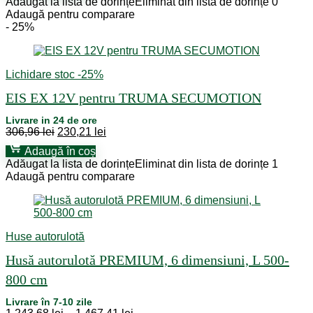
Adăugat la lista de dorințe
Eliminat din lista de dorințe
0
Adaugă pentru comparare
- 25%
Lichidare stoc -25%
EIS EX 12V pentru TRUMA SECUMOTION
Livrare in 24 de ore
Prețul
Prețul
306,96
lei
230,21
lei
inițial
curent
Adaugă în coș
a
este:
Adăugat la lista de dorințe
Eliminat din lista de dorințe
1
fost:
230,21 lei.
Adaugă pentru comparare
306,96 lei.
Huse autorulotă
Husă autorulotă PREMIUM, 6 dimensiuni, L 500-
800 cm
Livrare în 7-10 zile
Price