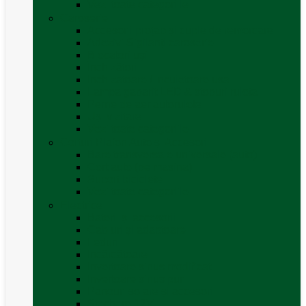
Vezi toate categoriile
Caroserie
Accesorii proțap și cuple de remorcare
Adezivi Sigilanți caroserie
Blocatori uși
Închizători
Inchizatoare / incuietoare usa
Lampa gabarit LED & stopuri rulota
Perne de aer autorulote
Uși vizitare
Vezi toate categoriile
Corturi Plafon Auto și Accesorii
Bare transversale universale (auto)
Cort auto (pe masina)
Suport biciclete
Vezi toate categoriile
Electrice
Baterii și accesorii
Cabluri și adaptoare
Leduri
Incărcătoare
Invertoare sinus modificat
Invertoare sinus pur
Panouri solare și accesorii
Ștechere 12V