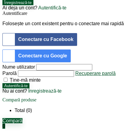
Înregistrează-te
Ai deja un cont?
Autentifică-te
Autentificare
Folosește un cont existent pentru o conectare mai rapidă
Conectare cu Facebook
Conectare cu Google
Nume utilizator
Parolă
Recuperare parolă
Ține-mă minte
Autentifică-te
Nu ai cont?
Înregistrează-te
Compară produse
Total (
0
)
Compară
0