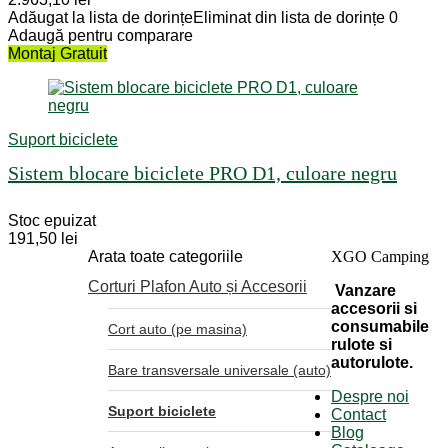
Adăugat la lista de dorințe
Eliminat din lista de dorințe
0
Adaugă pentru comparare
Montaj Gratuit
Suport biciclete
Sistem blocare biciclete PRO D1, culoare negru
Stoc epuizat
191,50
lei
Arata toate categoriile
XGO Camping
Corturi Plafon Auto și Accesorii
Vanzare
accesorii si
consumabile
Cort auto (pe masina)
rulote si
autorulote.
Bare transversale universale (auto)
Despre noi
Suport biciclete
Contact
Blog