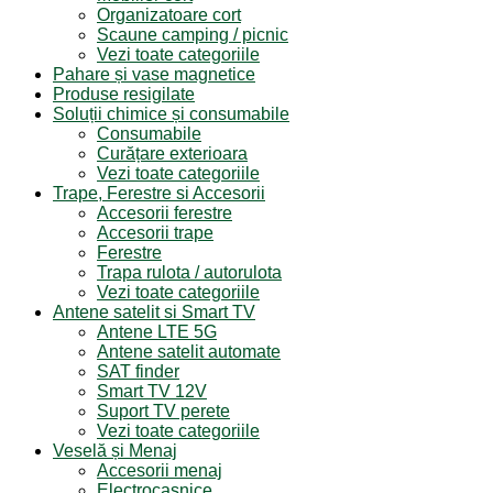
Organizatoare cort
Scaune camping / picnic
Vezi toate categoriile
Pahare și vase magnetice
Produse resigilate
Soluții chimice și consumabile
Consumabile
Curățare exterioara
Vezi toate categoriile
Trape, Ferestre si Accesorii
Accesorii ferestre
Accesorii trape
Ferestre
Trapa rulota / autorulota
Vezi toate categoriile
Antene satelit si Smart TV
Antene LTE 5G
Antene satelit automate
SAT finder
Smart TV 12V
Suport TV perete
Vezi toate categoriile
Veselă și Menaj
Accesorii menaj
Electrocasnice