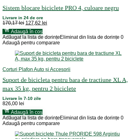
Sistem blocare biciclete PRO 4, culoare negru
Livrare in 24 de ore
Prețul
Prețul
170,17
lei
127,62
lei
inițial
curent
Adaugă în coș
a
este:
Adăugat la lista de dorințe
Eliminat din lista de dorințe
0
fost:
127,62 lei.
Adaugă pentru comparare
170,17 lei.
Corturi Plafon Auto și Accesorii
Suport de bicicleta pentru bara de tractiune XL A,
max 35 kg, pentru 2 biciclete
Livrare în 7-10 zile
826,00
lei
Adaugă în coș
Adăugat la lista de dorințe
Eliminat din lista de dorințe
0
Adaugă pentru comparare