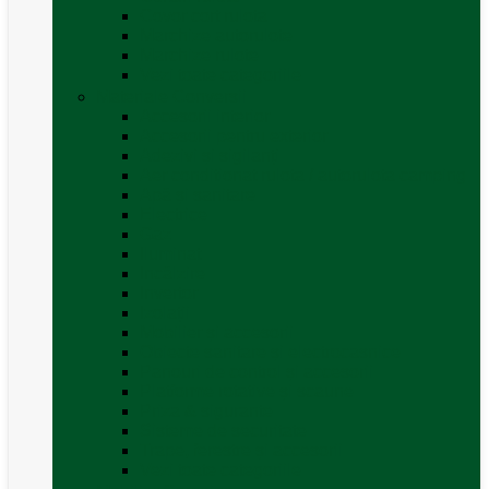
Covor cort rulota
Marchize autorulote
Marchize rulote
Vezi toate categoriile
Materiale Conversii
Accesorii interior
Accesorii pentru exterior
Adezivi și sigilanți
Aer conditionat rulota / autorulota camping
Apă și sanitare
Electrice
Gaz
Iluminat
Incălzire
Invertor
Izolații
Mobilier și accesorii
Obiecte sanitare și electrocasnice
Panouri de control și accesorii
Platforme rotative și scaune
Priza & sigurante
Sisteme de securitate
Trape, ferestre și accesorii
Vezi toate categoriile