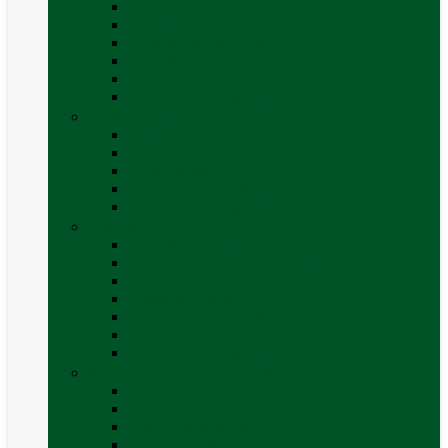
Accesorii grătare
Butelii și cartușe gaz
Grătare pe cărbune
Grătare pe gaz
Grătare Cadac și accesorii
Vezi toate categoriile
Huse și Folii Izolatoare
Folii izolatoare parbriz
Huse autorulotă
Huse rulote
Parasolare REMIfront
Vezi toate categoriile
Interior
Accesorii mobilier
Organizatoare si accesorii depozitare
Picioare de masă și accesorii
Plase siguranță
Platforme rotative scaune
Protecție insecte
Vezi toate categoriile
Marchize, Corturi si Accesorii
Accesorii corturi rulote și autorulote
Accesorii marchize
Corturi autorulote
Corturi rulote