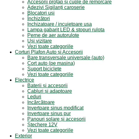
Accesorii proțap și cuple de remorcare
Adezivi Sigilanți caroserie
Blocatori uși
Închizători
Inchizatoare / incuietoare usa
Lampa gabarit LED & stopuri rulota
Perne de aer autorulote
Uși vizitare
Vezi toate categoriile
Corturi Plafon Auto și Accesorii
Bare transversale universale (auto)
Cort auto (pe masina)
Suport biciclete
Vezi toate categoriile
Electrice
Baterii și accesorii
Cabluri și adaptoare
Leduri
Incărcătoare
Invertoare sinus modificat
Invertoare sinus pur
Panouri solare și accesorii
Ștechere 12V
Vezi toate categoriile
Exterior