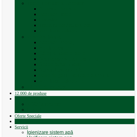
Trape, Ferestre si Accesorii
Accesorii ferestre
Accesorii trape
Ferestre
Trapa rulota / autorulota
Vezi toate categoriile
Veselă și Menaj
Accesorii menaj
Electrocasnice
Găleți și vase pliabile
Set pahare si cani camping
Set de farfurii / vase
Suport / uscator rufe
Vase de gatit – set oale aluminiu
Vezi toate categoriile
12.000 de produse
12.000 de produse
Vânzare Autorulote
XGO Autorulote
Elnagh
Oferte Speciale
Autorulote de Închiriat
Servicii
Igienizare sistem apă