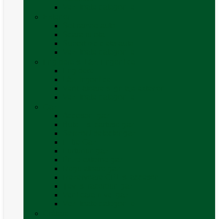
Vezi toate categoriile
Exterior
Set rampe auto
Scara rulota
Suport bicicleta auto
Vezi toate categoriile
Frigidere și Lăzi Frigorifice
Frigidere
Lăzi frigorifice
Ventilatoare și grilaje exterior
Vezi toate categoriile
Gaz
Accesorii gaz
Butelii și cartușe gaz
Senzor / detector gaz
Filtre Gaz
Furtunuri gaz
Prize externe gaz
Regulatoare gaz
Rezervoare GPL și accesorii
Țevi și racorduri gaz
Verificare nivel gaz
Vezi toate categoriile
Grătare