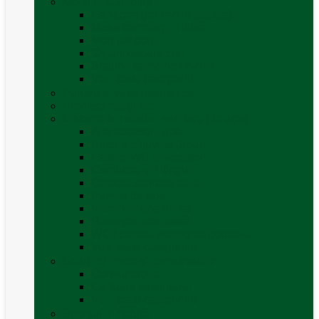
Mobilier Camping
Canapea gonflabila (saltea)
Masa camping – rulota
Mobilier cort
Organizatoare cort
Scaune camping / picnic
Vezi toate categoriile
Pahare și vase magnetice
Produse resigilate
Sisteme & instalatii sanitare (de apa)
Alte accesorii apă
Baterie chiuveta (apa)
Casete WC și accesorii
Conducte și fittinguri
Obiecte sanitare baie
Pompe de apa
Rezervor apa rulota
Rezervor apa uzată
WC / toaleta ecologica portabila
Vezi toate categoriile
Soluții chimice și consumabile
Consumabile
Curățare exterioara
Vezi toate categoriile
Sporturi în natură