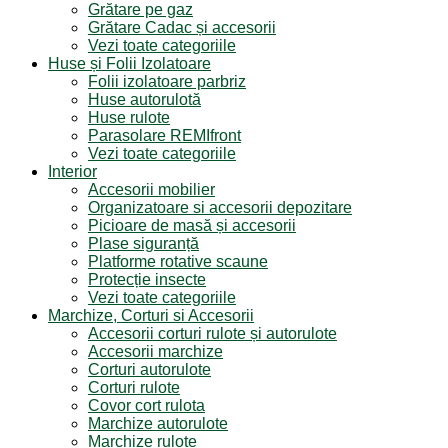
Grătare pe gaz
Grătare Cadac și accesorii
Vezi toate categoriile
Huse și Folii Izolatoare
Folii izolatoare parbriz
Huse autorulotă
Huse rulote
Parasolare REMIfront
Vezi toate categoriile
Interior
Accesorii mobilier
Organizatoare si accesorii depozitare
Picioare de masă și accesorii
Plase siguranță
Platforme rotative scaune
Protecție insecte
Vezi toate categoriile
Marchize, Corturi si Accesorii
Accesorii corturi rulote și autorulote
Accesorii marchize
Corturi autorulote
Corturi rulote
Covor cort rulota
Marchize autorulote
Marchize rulote