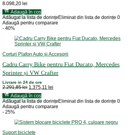
8.098,20
lei
Adaugă în coș
Adăugat la lista de dorințe
Eliminat din lista de dorințe
0
Adaugă pentru comparare
- 40%
Corturi Plafon Auto și Accesorii
Cadru Carry Bike pentru Fiat Ducato, Mercedes
Sprinter și VW Crafter
Livrare in 24 de ore
Prețul
Prețul
2.291,85
lei
1.375,11
lei
inițial
curent
Adaugă în coș
a
este:
Adăugat la lista de dorințe
Eliminat din lista de dorințe
0
fost:
1.375,11 lei.
Adaugă pentru comparare
2.291,85 lei.
- 25%
Suport biciclete