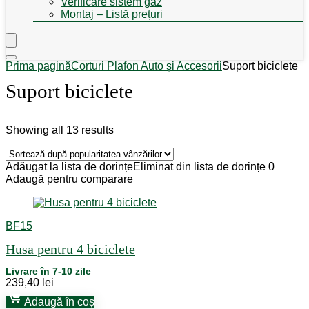
Verificare sistem gaz
Montaj – Listă prețuri
Prima pagină
Corturi Plafon Auto și Accesorii
Suport biciclete
Suport biciclete
Sorted
Showing all 13 results
by
popularity
Adăugat la lista de dorințe
Eliminat din lista de dorințe
0
Adaugă pentru comparare
BF15
Husa pentru 4 biciclete
Livrare în 7-10 zile
239,40
lei
Adaugă în coș