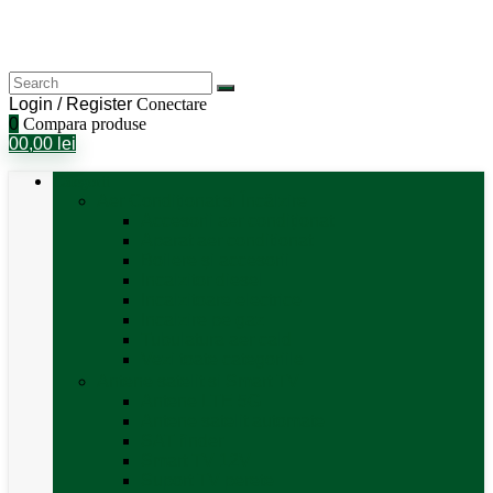
Login / Register
Conectare
0
Compara produse
0
0,00
lei
Categorii
Aer Condiționat și Încălzire
Accesorii aer condiționat
Aparat aer conditionat
Boilere și accesorii
Incalzitor diesel
Incalzitoare electrice
Incalzire pe gaz
Tubulatura aer cald
Vezi toate categoriile
Antene satelit si Smart TV
Antene LTE 5G
Antene satelit automate
SAT finder
Smart TV 12V
Suport TV perete