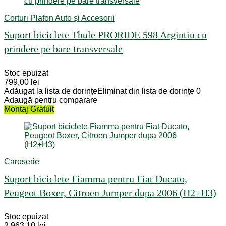
Corturi Plafon Auto și Accesorii
Suport biciclete Thule PRORIDE 598 Argintiu cu
prindere pe bare transversale
Stoc epuizat
799,00
lei
Adăugat la lista de dorințe
Eliminat din lista de dorințe
0
Adaugă pentru comparare
Montaj Gratuit
Caroserie
Suport biciclete Fiamma pentru Fiat Ducato,
Peugeot Boxer, Citroen Jumper dupa 2006 (H2+H3)
Stoc epuizat
2.963,10
lei