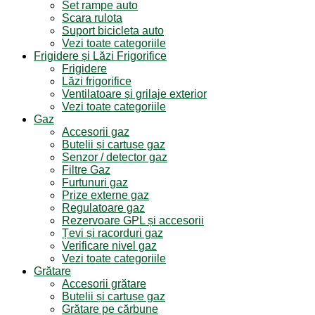
Set rampe auto
Scara rulota
Suport bicicleta auto
Vezi toate categoriile
Frigidere și Lăzi Frigorifice
Frigidere
Lăzi frigorifice
Ventilatoare și grilaje exterior
Vezi toate categoriile
Gaz
Accesorii gaz
Butelii și cartușe gaz
Senzor / detector gaz
Filtre Gaz
Furtunuri gaz
Prize externe gaz
Regulatoare gaz
Rezervoare GPL și accesorii
Țevi și racorduri gaz
Verificare nivel gaz
Vezi toate categoriile
Grătare
Accesorii grătare
Butelii și cartușe gaz
Grătare pe cărbune