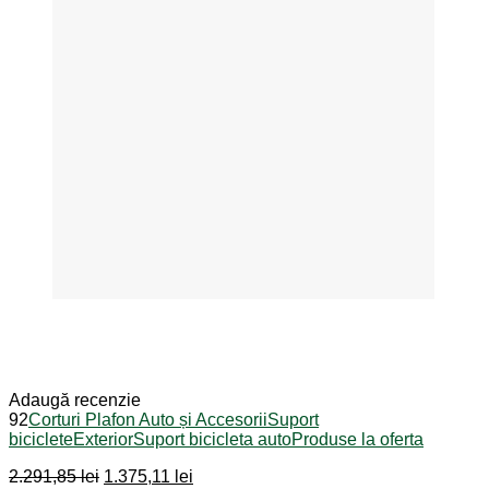
Adaugă recenzie
92
Corturi Plafon Auto și Accesorii
Suport
biciclete
Exterior
Suport bicicleta auto
Produse la oferta
Prețul
Prețul
2.291,85
lei
1.375,11
lei