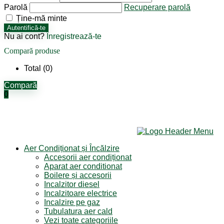
Parolă
Recuperare parolă
Ține-mă minte
Autentifică-te
Nu ai cont?
Înregistrează-te
Compară produse
Total (
0
)
Compară
0
Aer Condiționat și Încălzire
Accesorii aer condiționat
Aparat aer conditionat
Boilere și accesorii
Incalzitor diesel
Incalzitoare electrice
Incalzire pe gaz
Tubulatura aer cald
Vezi toate categoriile