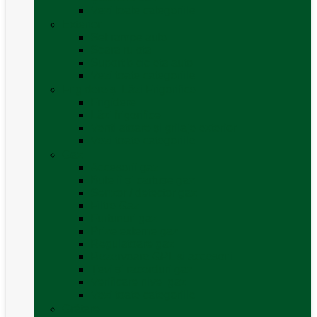
Vezi toate categoriile
Exterior
Set rampe auto
Scara rulota
Suport bicicleta auto
Vezi toate categoriile
Frigidere și Lăzi Frigorifice
Frigidere
Lăzi frigorifice
Ventilatoare și grilaje exterior
Vezi toate categoriile
Gaz
Accesorii gaz
Butelii și cartușe gaz
Senzor / detector gaz
Filtre Gaz
Furtunuri gaz
Prize externe gaz
Regulatoare gaz
Rezervoare GPL și accesorii
Țevi și racorduri gaz
Verificare nivel gaz
Vezi toate categoriile
Grătare