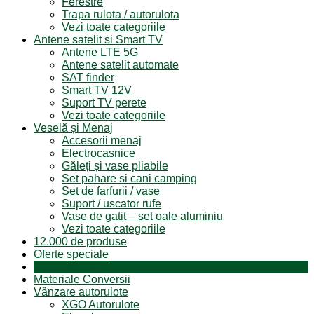
Ferestre
Trapa rulota / autorulota
Vezi toate categoriile
Antene satelit si Smart TV
Antene LTE 5G
Antene satelit automate
SAT finder
Smart TV 12V
Suport TV perete
Vezi toate categoriile
Veselă și Menaj
Accesorii menaj
Electrocasnice
Găleți și vase pliabile
Set pahare si cani camping
Set de farfurii / vase
Suport / uscator rufe
Vase de gatit – set oale aluminiu
Vezi toate categoriile
12.000 de produse
Oferte speciale
Produse resigilate
Materiale Conversii
Vânzare autorulote
XGO Autorulote