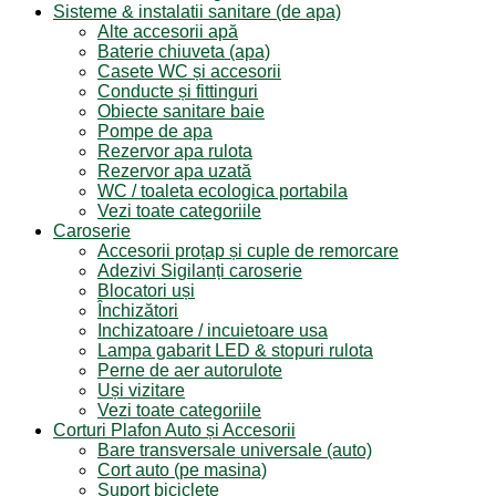
Sisteme & instalatii sanitare (de apa)
Alte accesorii apă
Baterie chiuveta (apa)
Casete WC și accesorii
Conducte și fittinguri
Obiecte sanitare baie
Pompe de apa
Rezervor apa rulota
Rezervor apa uzată
WC / toaleta ecologica portabila
Vezi toate categoriile
Caroserie
Accesorii proțap și cuple de remorcare
Adezivi Sigilanți caroserie
Blocatori uși
Închizători
Inchizatoare / incuietoare usa
Lampa gabarit LED & stopuri rulota
Perne de aer autorulote
Uși vizitare
Vezi toate categoriile
Corturi Plafon Auto și Accesorii
Bare transversale universale (auto)
Cort auto (pe masina)
Suport biciclete