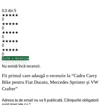
0.0
din 5
★
★
★
★
★
0
★
★
★
★
★
0
★
★
★
★
★
0
★
★
★
★
★
0
★
★
★
★
★
0
Scrie o recenzie
Nu există încă recenzii.
Fii primul care adaugă o recenzie la “Cadru Carry
Bike pentru Fiat Ducato, Mercedes Sprinter și VW
Crafter”
Adresa ta de email nu va fi publicată.
Câmpurile obligatorii
sunt marcate cu
*