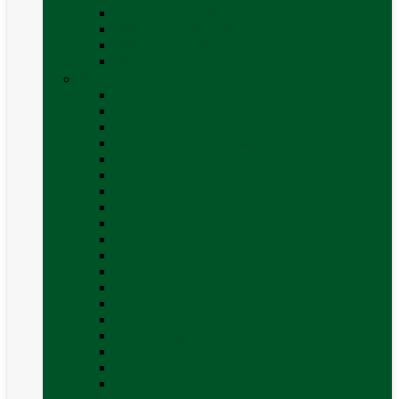
Covor cort rulota
Marchize autorulote
Marchize rulote
Vezi toate categoriile
Materiale Conversii
Accesorii interior
Accesorii pentru exterior
Adezivi și sigilanți
Aer conditionat rulota / autorulota camping
Apă și sanitare
Electrice
Gaz
Iluminat
Incălzire
Invertor
Izolații
Mobilier și accesorii
Obiecte sanitare și electrocasnice
Panouri de control și accesorii
Platforme rotative și scaune
Priza & sigurante
Sisteme de securitate
Trape, ferestre și accesorii
Vezi toate categoriile