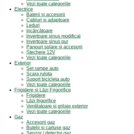
Vezi toate categoriile
Electrice
Baterii și accesorii
Cabluri și adaptoare
Leduri
Incărcătoare
Invertoare sinus modificat
Invertoare sinus pur
Panouri solare și accesorii
Ștechere 12V
Vezi toate categoriile
Exterior
Set rampe auto
Scara rulota
Suport bicicleta auto
Vezi toate categoriile
Frigidere și Lăzi Frigorifice
Frigidere
Lăzi frigorifice
Ventilatoare și grilaje exterior
Vezi toate categoriile
Gaz
Accesorii gaz
Butelii și cartușe gaz
Senzor / detector gaz