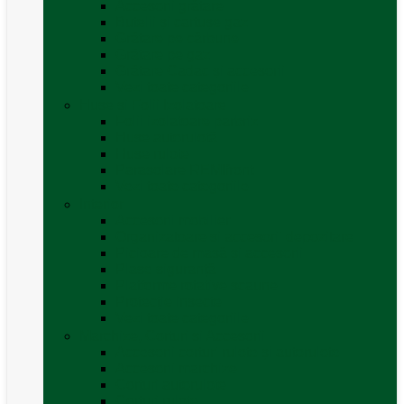
Accesorii grătare
Butelii și cartușe gaz
Grătare pe cărbune
Grătare pe gaz
Grătare Cadac și accesorii
Vezi toate categoriile
Huse și Folii Izolatoare
Folii izolatoare parbriz
Huse autorulotă
Huse rulote
Parasolare REMIfront
Vezi toate categoriile
Interior
Accesorii mobilier
Organizatoare si accesorii depozitare
Picioare de masă și accesorii
Plase siguranță
Platforme rotative scaune
Protecție insecte
Vezi toate categoriile
Marchize, Corturi si Accesorii
Accesorii corturi rulote și autorulote
Accesorii marchize
Corturi autorulote
Corturi rulote