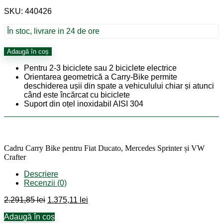
inițial
curent
SKU: 440426
a
este:
fost:
1.375,11 lei.
2.291,85 lei.
În stoc, livrare in 24 de ore
Cantitate
Adaugă în coș
Cadru
Pentru 2-3 biciclete sau 2 biciclete electrice
Carry
Orientarea geometrică a Carry-Bike permite
Bike
deschiderea ușii din spate a vehiculului chiar și atunci
pentru
când este încărcat cu biciclete
Fiat
Suport din oțel inoxidabil AISI 304
Ducato,
Mercedes
Sprinter
și
VW
Cadru Carry Bike pentru Fiat Ducato, Mercedes Sprinter și VW
Crafter
Crafter
Descriere
Recenzii (0)
Prețul
Prețul
2.291,85
lei
1.375,11
lei
inițial
curent
Adaugă în coș
a
este: