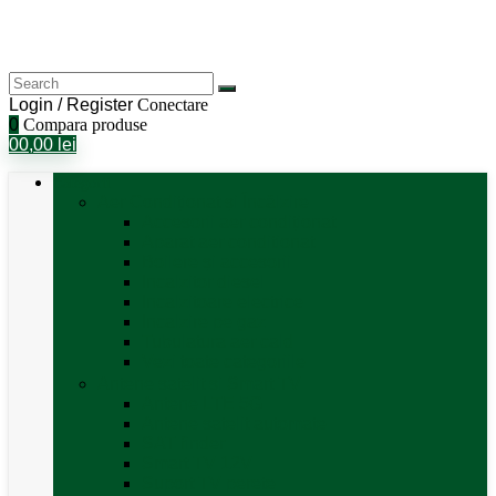
Login / Register
Conectare
0
Compara produse
0
0,00
lei
Categorii
Aer Condiționat și Încălzire
Accesorii aer condiționat
Aparat aer conditionat
Boilere și accesorii
Incalzitor diesel
Incalzitoare electrice
Incalzire pe gaz
Tubulatura aer cald
Vezi toate categoriile
Antene satelit si Smart TV
Antene LTE 5G
Antene satelit automate
SAT finder
Smart TV 12V
Suport TV perete