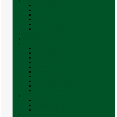
Mobilier Camping
Canapea gonflabila (saltea)
Masa camping – rulota
Mobilier cort
Organizatoare cort
Scaune camping / picnic
Vezi toate categoriile
Pahare și vase magnetice
Produse resigilate
Sisteme & instalatii sanitare (de apa)
Alte accesorii apă
Baterie chiuveta (apa)
Casete WC și accesorii
Conducte și fittinguri
Obiecte sanitare baie
Pompe de apa
Rezervor apa rulota
Rezervor apa uzată
WC / toaleta ecologica portabila
Vezi toate categoriile
Soluții chimice și consumabile
Consumabile
Curățare exterioara
Vezi toate categoriile
Sporturi în natură