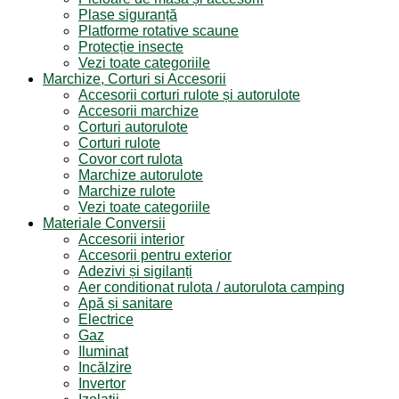
Plase siguranță
Platforme rotative scaune
Protecție insecte
Vezi toate categoriile
Marchize, Corturi si Accesorii
Accesorii corturi rulote și autorulote
Accesorii marchize
Corturi autorulote
Corturi rulote
Covor cort rulota
Marchize autorulote
Marchize rulote
Vezi toate categoriile
Materiale Conversii
Accesorii interior
Accesorii pentru exterior
Adezivi și sigilanți
Aer conditionat rulota / autorulota camping
Apă și sanitare
Electrice
Gaz
Iluminat
Incălzire
Invertor