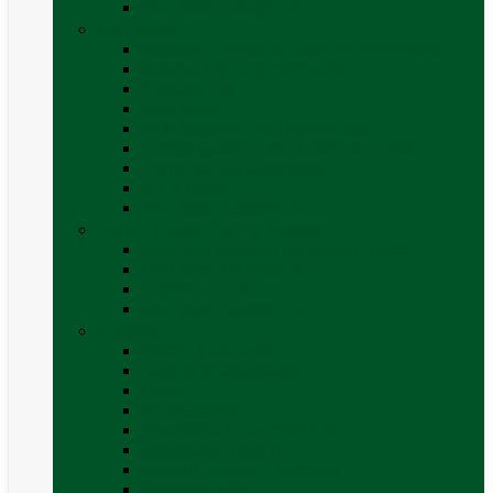
Vezi toate categoriile
Caroserie
Accesorii proțap și cuple de remorcare
Adezivi Sigilanți caroserie
Blocatori uși
Închizători
Inchizatoare / incuietoare usa
Lampa gabarit LED & stopuri rulota
Perne de aer autorulote
Uși vizitare
Vezi toate categoriile
Corturi Plafon Auto și Accesorii
Bare transversale universale (auto)
Cort auto (pe masina)
Suport biciclete
Vezi toate categoriile
Electrice
Baterii și accesorii
Cabluri și adaptoare
Leduri
Incărcătoare
Invertoare sinus modificat
Invertoare sinus pur
Panouri solare și accesorii
Ștechere 12V