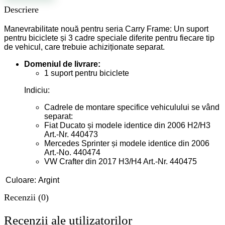
fost:
1.375,11 lei.
Descriere
2.291,85 lei.
Manevrabilitate nouă pentru seria Carry Frame: Un suport
pentru biciclete și 3 cadre speciale diferite pentru fiecare tip
de vehicul, care trebuie achiziționate separat.
Domeniul de livrare:
1 suport pentru biciclete
Indiciu:
Cadrele de montare specifice vehiculului se vând
separat:
Fiat Ducato și modele identice din 2006 H2/H3
Art.-Nr. 440473
Mercedes Sprinter și modele identice din 2006
Art.-No. 440474
VW Crafter din 2017 H3/H4 Art.-Nr. 440475
Culoare:
Argint
Recenzii (0)
Recenzii ale utilizatorilor