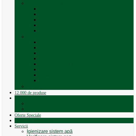
Trape, Ferestre si Accesorii
Accesorii ferestre
Accesorii trape
Ferestre
Trapa rulota / autorulota
Vezi toate categoriile
Veselă și Menaj
Accesorii menaj
Electrocasnice
Găleți și vase pliabile
Set pahare si cani camping
Set de farfurii / vase
Suport / uscator rufe
Vase de gatit – set oale aluminiu
Vezi toate categoriile
12.000 de produse
12.000 de produse
Vânzare Autorulote
XGO Autorulote
Elnagh
Oferte Speciale
Autorulote de Închiriat
Servicii
Igienizare sistem apă