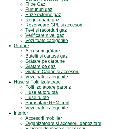
Filtre Gaz
Furtunuri gaz
Prize externe gaz
Regulatoare gaz
Rezervoare GPL și accesorii
Țevi și racorduri gaz
Verificare nivel gaz
Vezi toate categoriile
Grătare
Accesorii grătare
Butelii și cartușe gaz
Grătare pe cărbune
Grătare pe gaz
Grătare Cadac și accesorii
Vezi toate categoriile
Huse și Folii Izolatoare
Folii izolatoare parbriz
Huse autorulotă
Huse rulote
Parasolare REMIfront
Vezi toate categoriile
Interior
Accesorii mobilier
Organizatoare si accesorii depozitare
Picioare de masă și accesorii