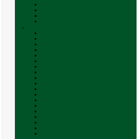
Covor cort rulota
Marchize autorulote
Marchize rulote
Vezi toate categoriile
Materiale Conversii
Accesorii interior
Accesorii pentru exterior
Adezivi și sigilanți
Aer conditionat rulota / autorulota camping
Apă și sanitare
Electrice
Gaz
Iluminat
Incălzire
Invertor
Izolații
Mobilier și accesorii
Obiecte sanitare și electrocasnice
Panouri de control și accesorii
Platforme rotative și scaune
Priza & sigurante
Sisteme de securitate
Trape, ferestre și accesorii
Vezi toate categoriile