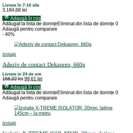
Livrare în 7-10 zile
3.184,68
lei
Adaugă în coș
Adăugat la lista de dorințe
Eliminat din lista de dorințe
0
Adaugă pentru comparare
- 40%
Izolații
Adeziv de contact Dekapren, 660g
Livrare in 24 de ore
Prețul
Prețul
166,02
lei
99,61
lei
inițial
curent
Adaugă în coș
a
este:
Adăugat la lista de dorințe
Eliminat din lista de dorințe
0
fost:
99,61 lei.
Adaugă pentru comparare
166,02 lei.
Izolații