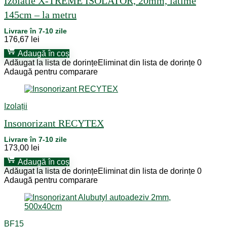
Izolatie X-TREME ISOLATOR, 20mm, latime
145cm – la metru
Livrare în 7-10 zile
176,67
lei
Adaugă în coș
Adăugat la lista de dorințe
Eliminat din lista de dorințe
0
Adaugă pentru comparare
Izolații
Insonorizant RECYTEX
Livrare în 7-10 zile
173,00
lei
Adaugă în coș
Adăugat la lista de dorințe
Eliminat din lista de dorințe
0
Adaugă pentru comparare
BF15