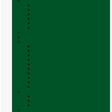
Mobilier Camping
Canapea gonflabila (saltea)
Masa camping – rulota
Mobilier cort
Organizatoare cort
Scaune camping / picnic
Vezi toate categoriile
Pahare și vase magnetice
Produse resigilate
Sisteme & instalatii sanitare (de apa)
Alte accesorii apă
Baterie chiuveta (apa)
Casete WC și accesorii
Conducte și fittinguri
Obiecte sanitare baie
Pompe de apa
Rezervor apa rulota
Rezervor apa uzată
WC / toaleta ecologica portabila
Vezi toate categoriile
Soluții chimice și consumabile
Consumabile
Curățare exterioara
Vezi toate categoriile
Sporturi în natură