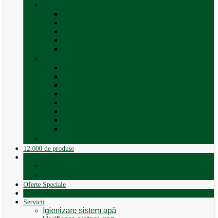
Trape, Ferestre si Accesorii
Accesorii ferestre
Accesorii trape
Ferestre
Trapa rulota / autorulota
Vezi toate categoriile
Veselă și Menaj
Accesorii menaj
Electrocasnice
Găleți și vase pliabile
Set pahare si cani camping
Set de farfurii / vase
Suport / uscator rufe
Vase de gatit – set oale aluminiu
Vezi toate categoriile
12.000 de produse
12.000 de produse
Vânzare Autorulote
XGO Autorulote
Elnagh
Oferte Speciale
Autorulote de Închiriat
Servicii
Igienizare sistem apă