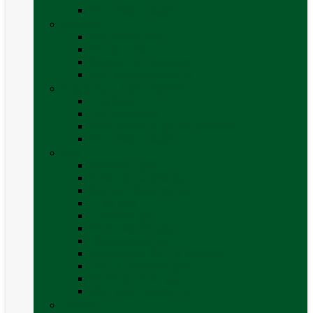
Vezi toate categoriile
Exterior
Set rampe auto
Scara rulota
Suport bicicleta auto
Vezi toate categoriile
Frigidere și Lăzi Frigorifice
Frigidere
Lăzi frigorifice
Ventilatoare și grilaje exterior
Vezi toate categoriile
Gaz
Accesorii gaz
Butelii și cartușe gaz
Senzor / detector gaz
Filtre Gaz
Furtunuri gaz
Prize externe gaz
Regulatoare gaz
Rezervoare GPL și accesorii
Țevi și racorduri gaz
Verificare nivel gaz
Vezi toate categoriile
Grătare