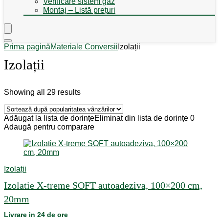
Verificare sistem gaz
Montaj – Listă prețuri
Prima pagină
Materiale Conversii
Izolații
Izolații
Sorted
Showing all 29 results
by
popularity
Adăugat la lista de dorințe
Eliminat din lista de dorințe
0
Adaugă pentru comparare
Izolații
Izolatie X-treme SOFT autoadeziva, 100×200 cm,
20mm
Livrare in 24 de ore