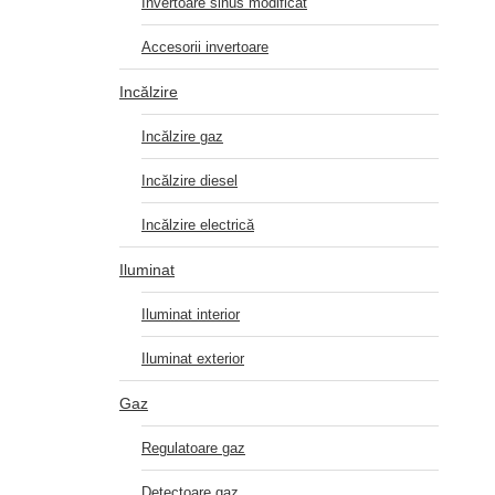
Invertoare sinus modificat
Accesorii invertoare
Incălzire
Incălzire gaz
Incălzire diesel
Incălzire electrică
Iluminat
Iluminat interior
Iluminat exterior
Gaz
Regulatoare gaz
Detectoare gaz