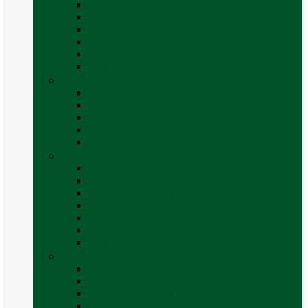
Accesorii grătare
Butelii și cartușe gaz
Grătare pe cărbune
Grătare pe gaz
Grătare Cadac și accesorii
Vezi toate categoriile
Huse și Folii Izolatoare
Folii izolatoare parbriz
Huse autorulotă
Huse rulote
Parasolare REMIfront
Vezi toate categoriile
Interior
Accesorii mobilier
Organizatoare si accesorii depozitare
Picioare de masă și accesorii
Plase siguranță
Platforme rotative scaune
Protecție insecte
Vezi toate categoriile
Marchize, Corturi si Accesorii
Accesorii corturi rulote și autorulote
Accesorii marchize
Corturi autorulote
Corturi rulote