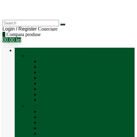
Login / Register
Conectare
0
Compara produse
0
0,00
lei
Categorii
Aer Condiționat și Încălzire
Accesorii aer condiționat
Aparat aer conditionat
Boilere și accesorii
Incalzitor diesel
Incalzitoare electrice
Incalzire pe gaz
Tubulatura aer cald
Vezi toate categoriile
Antene satelit si Smart TV
Antene LTE 5G
Antene satelit automate
SAT finder
Smart TV 12V
Suport TV perete