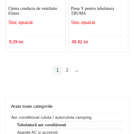
Clema conducta de ventilatie
Piesa Y pentru tubulatura
65mm
TRUMA
Stoc epuizat
Stoc epuizat
9,29
lei
49,42
lei
1
2
→
Arata toate categoriile
Aer conditionat rulota / autorulota camping
Tubulatură aer condiționat
Aparate AC și accesorii