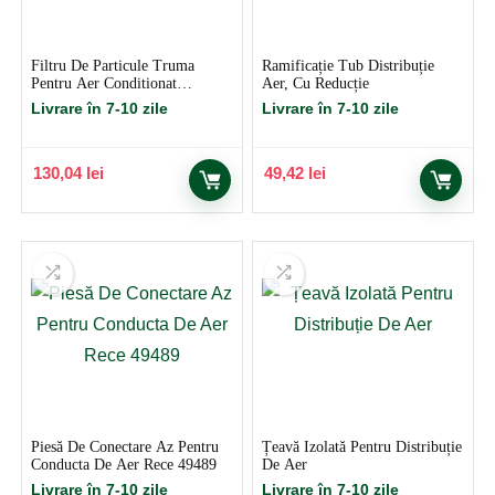
Filtru De Particule Truma
Ramificație Tub Distribuție
Pentru Aer Conditionat
Aer, Cu Reducție
Sapphire
Livrare în 7-10 zile
Livrare în 7-10 zile
130,04
lei
49,42
lei
Piesă De Conectare Az Pentru
Țeavă Izolată Pentru Distribuție
Conducta De Aer Rece 49489
De Aer
Livrare în 7-10 zile
Livrare în 7-10 zile