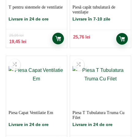
T pentru sistemele de ventilatie
Piesă capăt tubulatură de
ventilație
Livrare in 24 de ore
Livrare în 7-10 zile
25,95
lei
25,76
lei
Prețul
Prețul
19,45
lei
inițial
curent
a
este:
fost:
19,45 lei.
25,95 lei.
Piesa Capat Ventilatie Em
Piesa T Tubulatura Truma Cu
Filet
Livrare in 24 de ore
Livrare in 24 de ore