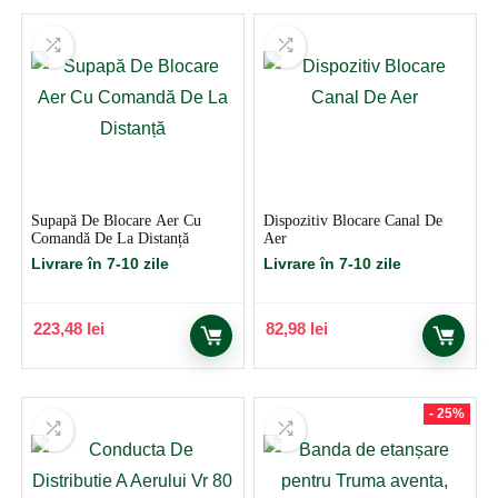
a
este:
fost:
51,49 lei.
85,83 lei.
Supapă De Blocare Aer Cu
Dispozitiv Blocare Canal De
Comandă De La Distanță
Aer
Livrare în 7-10 zile
Livrare în 7-10 zile
223,48
lei
82,98
lei
- 25%