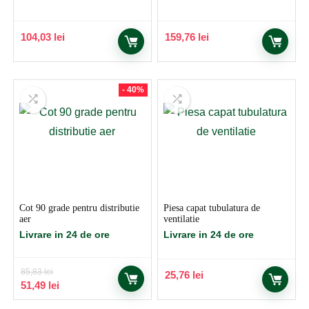
104,03
lei
159,76
lei
- 40%
Cot 90 grade pentru distributie
Piesa capat tubulatura de
aer
ventilatie
Livrare in 24 de ore
Livrare in 24 de ore
85,83
lei
25,76
lei
Prețul
Prețul
51,49
lei
inițial
curent