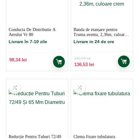
Conducta De Distributie A
Banda de etanșare pentru
Aerului Vr 80
Truma aventa, 2,36m, culoare
crem
Livrare în 7-10 zile
Livrare in 24 de ore
182,06
lei
98,34
lei
Prețul
Prețul
136,53
lei
inițial
curent
a
este:
fost:
136,53 lei.
182,06 lei.
Reducție Pentru Tuburi 72/49
Clema fixare tubulatura