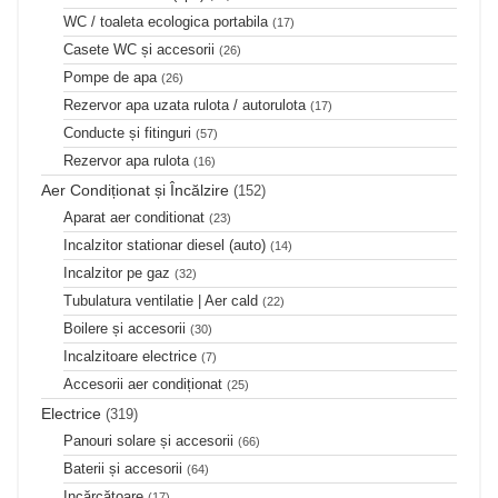
WC / toaleta ecologica portabila
(17)
Casete WC și accesorii
(26)
Pompe de apa
(26)
Rezervor apa uzata rulota / autorulota
(17)
Conducte și fitinguri
(57)
Rezervor apa rulota
(16)
Aer Condiționat și Încălzire
(152)
Aparat aer conditionat
(23)
Incalzitor stationar diesel (auto)
(14)
Incalzitor pe gaz
(32)
Tubulatura ventilatie | Aer cald
(22)
Boilere și accesorii
(30)
Incalzitoare electrice
(7)
Accesorii aer condiționat
(25)
Electrice
(319)
Panouri solare și accesorii
(66)
Baterii și accesorii
(64)
Incărcătoare
(17)