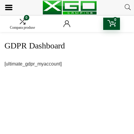
0
0
Compara produse
GDPR Dashboard
[ultimate_gdpr_myaccount]