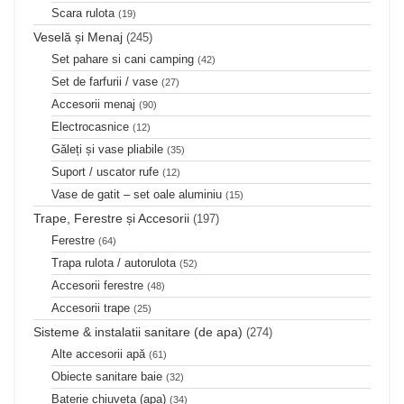
Scara rulota
(19)
Veselă și Menaj
(245)
Set pahare si cani camping
(42)
Set de farfurii / vase
(27)
Accesorii menaj
(90)
Electrocasnice
(12)
Găleți și vase pliabile
(35)
Suport / uscator rufe
(12)
Vase de gatit – set oale aluminiu
(15)
Trape, Ferestre și Accesorii
(197)
Ferestre
(64)
Trapa rulota / autorulota
(52)
Accesorii ferestre
(48)
Accesorii trape
(25)
Sisteme & instalatii sanitare (de apa)
(274)
Alte accesorii apă
(61)
Obiecte sanitare baie
(32)
Baterie chiuveta (apa)
(34)