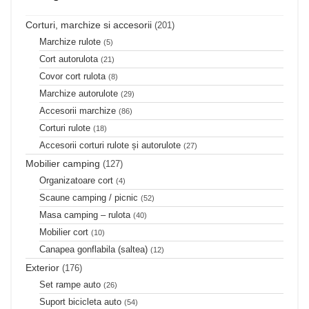
Corturi, marchize si accesorii
(201)
Marchize rulote
(5)
Cort autorulota
(21)
Covor cort rulota
(8)
Marchize autorulote
(29)
Accesorii marchize
(86)
Corturi rulote
(18)
Accesorii corturi rulote și autorulote
(27)
Mobilier camping
(127)
Organizatoare cort
(4)
Scaune camping / picnic
(52)
Masa camping – rulota
(40)
Mobilier cort
(10)
Canapea gonflabila (saltea)
(12)
Exterior
(176)
Set rampe auto
(26)
Suport bicicleta auto
(54)