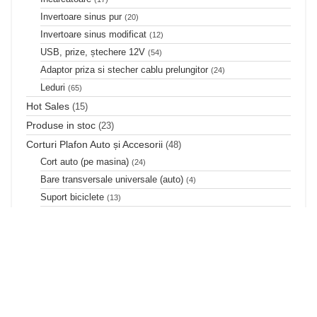
Invertoare sinus pur
(20)
Invertoare sinus modificat
(12)
USB, prize, ștechere 12V
(54)
Adaptor priza si stecher cablu prelungitor
(24)
Leduri
(65)
Hot Sales
(15)
Produse in stoc
(23)
Corturi Plafon Auto și Accesorii
(48)
Cort auto (pe masina)
(24)
Bare transversale universale (auto)
(4)
Suport biciclete
(13)
Accesorii corturi auto
(5)
Produse la oferta
(434)
Montaj Gratuit
(38)
Aer condiționat
(2)
TV și Antene Satelit
(1)
Console Rotative
(2)