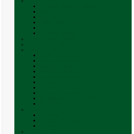
Mobilier Camping
Canapea gonflabila (saltea)
Masa camping – rulota
Mobilier cort
Organizatoare cort
Scaune camping / picnic
Vezi toate categoriile
Pahare și vase magnetice
Produse resigilate
Sisteme & instalatii sanitare (de apa)
Alte accesorii apă
Baterie chiuveta (apa)
Casete WC și accesorii
Conducte și fittinguri
Obiecte sanitare baie
Pompe de apa
Rezervor apa rulota
Rezervor apa uzată
WC / toaleta ecologica portabila
Vezi toate categoriile
Soluții chimice și consumabile
Consumabile
Curățare exterioara
Vezi toate categoriile
Sporturi în natură