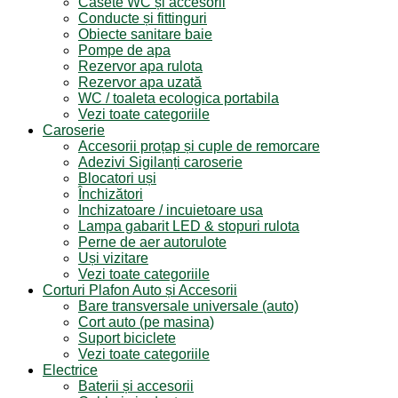
Casete WC și accesorii
Conducte și fittinguri
Obiecte sanitare baie
Pompe de apa
Rezervor apa rulota
Rezervor apa uzată
WC / toaleta ecologica portabila
Vezi toate categoriile
Caroserie
Accesorii proțap și cuple de remorcare
Adezivi Sigilanți caroserie
Blocatori uși
Închizători
Inchizatoare / incuietoare usa
Lampa gabarit LED & stopuri rulota
Perne de aer autorulote
Uși vizitare
Vezi toate categoriile
Corturi Plafon Auto și Accesorii
Bare transversale universale (auto)
Cort auto (pe masina)
Suport biciclete
Vezi toate categoriile
Electrice
Baterii și accesorii