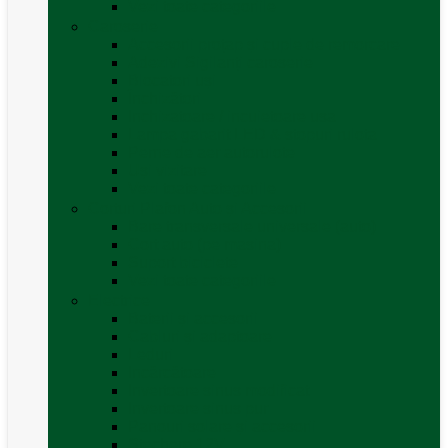
Vezi toate categoriile
Caroserie
Accesorii proțap și cuple de remorcare
Adezivi Sigilanți caroserie
Blocatori uși
Închizători
Inchizatoare / incuietoare usa
Lampa gabarit LED & stopuri rulota
Perne de aer autorulote
Uși vizitare
Vezi toate categoriile
Corturi Plafon Auto și Accesorii
Bare transversale universale (auto)
Cort auto (pe masina)
Suport biciclete
Vezi toate categoriile
Electrice
Baterii și accesorii
Cabluri și adaptoare
Leduri
Incărcătoare
Invertoare sinus modificat
Invertoare sinus pur
Panouri solare și accesorii
Ștechere 12V