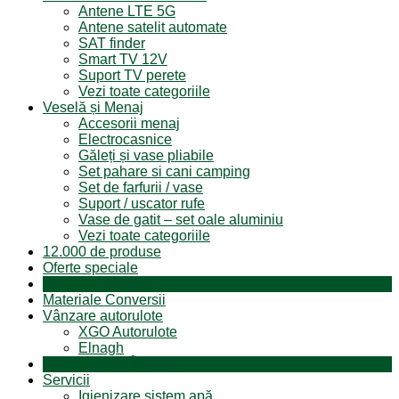
Antene LTE 5G
Antene satelit automate
SAT finder
Smart TV 12V
Suport TV perete
Vezi toate categoriile
Veselă și Menaj
Accesorii menaj
Electrocasnice
Găleți și vase pliabile
Set pahare si cani camping
Set de farfurii / vase
Suport / uscator rufe
Vase de gatit – set oale aluminiu
Vezi toate categoriile
12.000 de produse
Oferte speciale
Produse resigilate
Materiale Conversii
Vânzare autorulote
XGO Autorulote
Elnagh
Autorulote de Închiriat
Servicii
Igienizare sistem apă