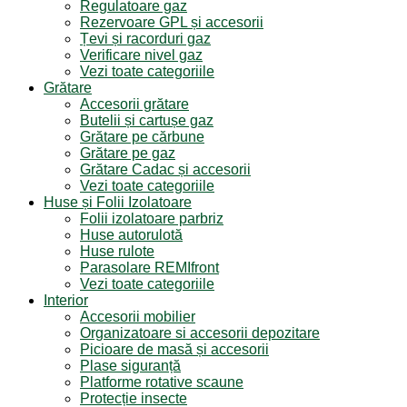
Regulatoare gaz
Rezervoare GPL și accesorii
Țevi și racorduri gaz
Verificare nivel gaz
Vezi toate categoriile
Grătare
Accesorii grătare
Butelii și cartușe gaz
Grătare pe cărbune
Grătare pe gaz
Grătare Cadac și accesorii
Vezi toate categoriile
Huse și Folii Izolatoare
Folii izolatoare parbriz
Huse autorulotă
Huse rulote
Parasolare REMIfront
Vezi toate categoriile
Interior
Accesorii mobilier
Organizatoare si accesorii depozitare
Picioare de masă și accesorii
Plase siguranță
Platforme rotative scaune
Protecție insecte