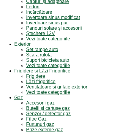
Cabluri și adaptoare
Leduri
Incărcătoare
Invertoare sinus modificat
Invertoare sinus pur
Panouri solare și accesorii
Ștechere 12V
Vezi toate categoriile
Exterior
Set rampe auto
Scara rulota
Suport bicicleta auto
Vezi toate categoriile
Frigidere și Lăzi Frigorifice
Frigidere
Lăzi frigorifice
Ventilatoare și grilaje exterior
Vezi toate categoriile
Gaz
Accesorii gaz
Butelii și cartușe gaz
Senzor / detector gaz
Filtre Gaz
Furtunuri gaz
Prize externe gaz