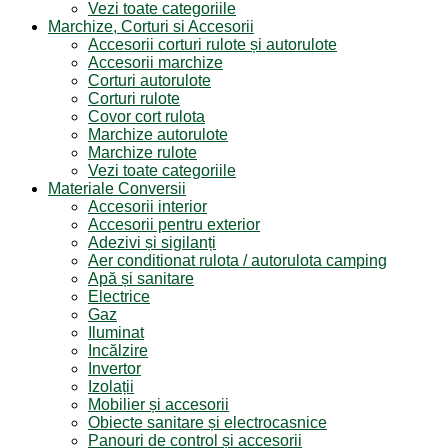
Vezi toate categoriile
Marchize, Corturi si Accesorii
Accesorii corturi rulote și autorulote
Accesorii marchize
Corturi autorulote
Corturi rulote
Covor cort rulota
Marchize autorulote
Marchize rulote
Vezi toate categoriile
Materiale Conversii
Accesorii interior
Accesorii pentru exterior
Adezivi și sigilanți
Aer conditionat rulota / autorulota camping
Apă și sanitare
Electrice
Gaz
Iluminat
Incălzire
Invertor
Izolații
Mobilier și accesorii
Obiecte sanitare și electrocasnice
Panouri de control și accesorii