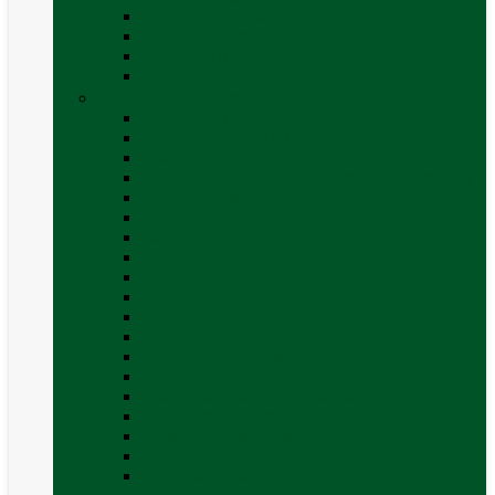
Covor cort rulota
Marchize autorulote
Marchize rulote
Vezi toate categoriile
Materiale Conversii
Accesorii interior
Accesorii pentru exterior
Adezivi și sigilanți
Aer conditionat rulota / autorulota camping
Apă și sanitare
Electrice
Gaz
Iluminat
Incălzire
Invertor
Izolații
Mobilier și accesorii
Obiecte sanitare și electrocasnice
Panouri de control și accesorii
Platforme rotative și scaune
Priza & sigurante
Sisteme de securitate
Trape, ferestre și accesorii
Vezi toate categoriile