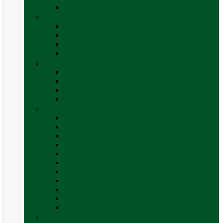
Vezi toate categoriile
Exterior
Set rampe auto
Scara rulota
Suport bicicleta auto
Vezi toate categoriile
Frigidere și Lăzi Frigorifice
Frigidere
Lăzi frigorifice
Ventilatoare și grilaje exterior
Vezi toate categoriile
Gaz
Accesorii gaz
Butelii și cartușe gaz
Senzor / detector gaz
Filtre Gaz
Furtunuri gaz
Prize externe gaz
Regulatoare gaz
Rezervoare GPL și accesorii
Țevi și racorduri gaz
Verificare nivel gaz
Vezi toate categoriile
Grătare