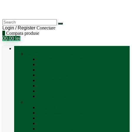
Login / Register
Conectare
0
Compara produse
0
0,00
lei
Categorii
Aer Condiționat și Încălzire
Accesorii aer condiționat
Aparat aer conditionat
Boilere și accesorii
Incalzitor diesel
Incalzitoare electrice
Incalzire pe gaz
Tubulatura aer cald
Vezi toate categoriile
Antene satelit si Smart TV
Antene LTE 5G
Antene satelit automate
SAT finder
Smart TV 12V
Suport TV perete