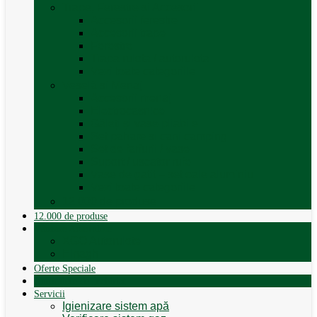
Trape, Ferestre si Accesorii
Accesorii ferestre
Accesorii trape
Ferestre
Trapa rulota / autorulota
Vezi toate categoriile
Veselă și Menaj
Accesorii menaj
Electrocasnice
Găleți și vase pliabile
Set pahare si cani camping
Set de farfurii / vase
Suport / uscator rufe
Vase de gatit – set oale aluminiu
Vezi toate categoriile
12.000 de produse
12.000 de produse
Vânzare Autorulote
XGO Autorulote
Elnagh
Oferte Speciale
Autorulote de Închiriat
Servicii
Igienizare sistem apă