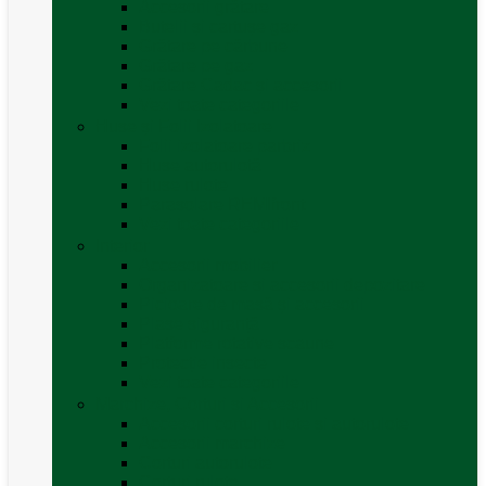
Accesorii grătare
Butelii și cartușe gaz
Grătare pe cărbune
Grătare pe gaz
Grătare Cadac și accesorii
Vezi toate categoriile
Huse și Folii Izolatoare
Folii izolatoare parbriz
Huse autorulotă
Huse rulote
Parasolare REMIfront
Vezi toate categoriile
Interior
Accesorii mobilier
Organizatoare si accesorii depozitare
Picioare de masă și accesorii
Plase siguranță
Platforme rotative scaune
Protecție insecte
Vezi toate categoriile
Marchize, Corturi si Accesorii
Accesorii corturi rulote și autorulote
Accesorii marchize
Corturi autorulote
Corturi rulote