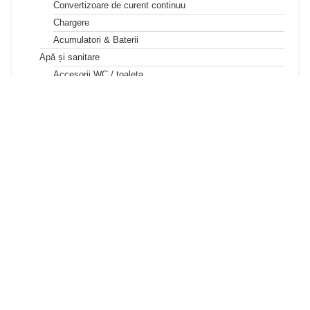
Convertizoare de curent continuu
Chargere
Acumulatori & Baterii
Apă și sanitare
Accesorii WC / toaleta
Țevi și fitinguri
Soluții de mentenanță pentru sistemele de apă
Sisteme protecție la îngheț
Senzori de nivel apa
Rezervoare de apă gri
Rezervoare de apă curată
Pompa de apa rulota / camping
Boiler apa calda
Aer conditionat rulota / autorulota camping
Tubulatură aer condiționat
Aparate AC și accesorii
Adezivi și sigilanți
Accesorii pentru exterior