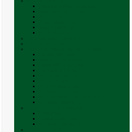
Mobilier Camping
Canapea gonflabila (saltea)
Masa camping – rulota
Mobilier cort
Organizatoare cort
Scaune camping / picnic
Vezi toate categoriile
Pahare și vase magnetice
Produse resigilate
Sisteme & instalatii sanitare (de apa)
Alte accesorii apă
Baterie chiuveta (apa)
Casete WC și accesorii
Conducte și fittinguri
Obiecte sanitare baie
Pompe de apa
Rezervor apa rulota
Rezervor apa uzată
WC / toaleta ecologica portabila
Vezi toate categoriile
Soluții chimice și consumabile
Consumabile
Curățare exterioara
Vezi toate categoriile
Sporturi în natură