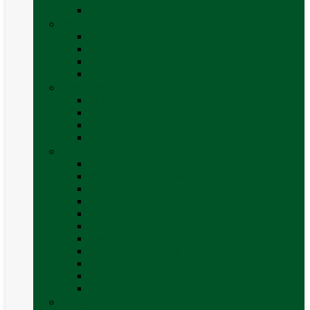
Vezi toate categoriile
Exterior
Set rampe auto
Scara rulota
Suport bicicleta auto
Vezi toate categoriile
Frigidere și Lăzi Frigorifice
Frigidere
Lăzi frigorifice
Ventilatoare și grilaje exterior
Vezi toate categoriile
Gaz
Accesorii gaz
Butelii și cartușe gaz
Senzor / detector gaz
Filtre Gaz
Furtunuri gaz
Prize externe gaz
Regulatoare gaz
Rezervoare GPL și accesorii
Țevi și racorduri gaz
Verificare nivel gaz
Vezi toate categoriile
Grătare