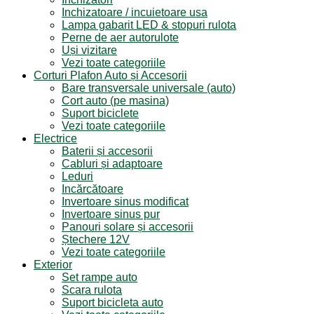
Inchizatoare / incuietoare usa
Lampa gabarit LED & stopuri rulota
Perne de aer autorulote
Uși vizitare
Vezi toate categoriile
Corturi Plafon Auto și Accesorii
Bare transversale universale (auto)
Cort auto (pe masina)
Suport biciclete
Vezi toate categoriile
Electrice
Baterii și accesorii
Cabluri și adaptoare
Leduri
Incărcătoare
Invertoare sinus modificat
Invertoare sinus pur
Panouri solare și accesorii
Ștechere 12V
Vezi toate categoriile
Exterior
Set rampe auto
Scara rulota
Suport bicicleta auto