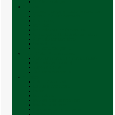
Vezi toate categoriile
Caroserie
Accesorii proțap și cuple de remorcare
Adezivi Sigilanți caroserie
Blocatori uși
Închizători
Inchizatoare / incuietoare usa
Lampa gabarit LED & stopuri rulota
Perne de aer autorulote
Uși vizitare
Vezi toate categoriile
Corturi Plafon Auto și Accesorii
Bare transversale universale (auto)
Cort auto (pe masina)
Suport biciclete
Vezi toate categoriile
Electrice
Baterii și accesorii
Cabluri și adaptoare
Leduri
Incărcătoare
Invertoare sinus modificat
Invertoare sinus pur
Panouri solare și accesorii
Ștechere 12V