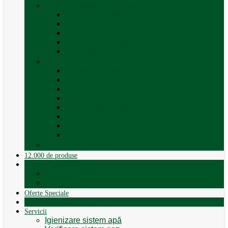
Trape, Ferestre si Accesorii
Accesorii ferestre
Accesorii trape
Ferestre
Trapa rulota / autorulota
Vezi toate categoriile
Veselă și Menaj
Accesorii menaj
Electrocasnice
Găleți și vase pliabile
Set pahare si cani camping
Set de farfurii / vase
Suport / uscator rufe
Vase de gatit – set oale aluminiu
Vezi toate categoriile
12.000 de produse
12.000 de produse
Vânzare Autorulote
XGO Autorulote
Elnagh
Oferte Speciale
Autorulote de Închiriat
Servicii
Igienizare sistem apă