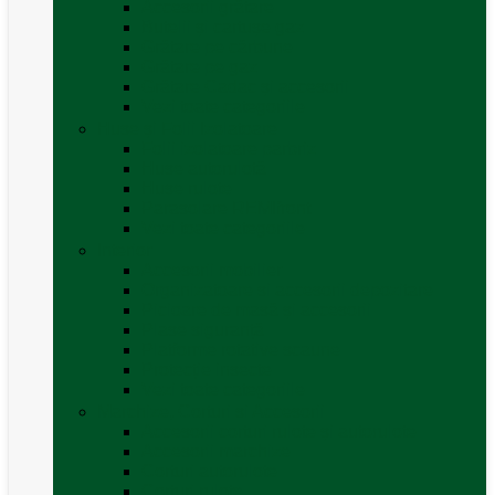
Accesorii grătare
Butelii și cartușe gaz
Grătare pe cărbune
Grătare pe gaz
Grătare Cadac și accesorii
Vezi toate categoriile
Huse și Folii Izolatoare
Folii izolatoare parbriz
Huse autorulotă
Huse rulote
Parasolare REMIfront
Vezi toate categoriile
Interior
Accesorii mobilier
Organizatoare si accesorii depozitare
Picioare de masă și accesorii
Plase siguranță
Platforme rotative scaune
Protecție insecte
Vezi toate categoriile
Marchize, Corturi si Accesorii
Accesorii corturi rulote și autorulote
Accesorii marchize
Corturi autorulote
Corturi rulote