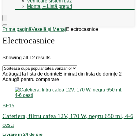
Verificare sistem gaz
Montaj – Listă prețuri
Prima pagină
Veselă și Menaj
Electrocasnice
Electrocasnice
Sorted
Showing all 12 results
by
popularity
Adăugat la lista de dorințe
Eliminat din lista de dorințe
2
Adaugă pentru comparare
BF15
Cafetiera, filtru cafea 12V, 170 W, negru 650 ml, 4-6
cesti
Livrare in 24 de ore