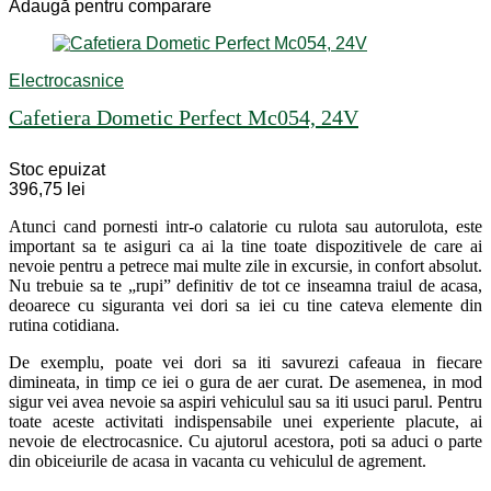
Adaugă pentru comparare
Electrocasnice
Cafetiera Dometic Perfect Mc054, 24V
Stoc epuizat
396,75
lei
Atunci cand pornesti intr-o calatorie cu rulota sau autorulota, este
important sa te asiguri ca ai la tine toate dispozitivele de care ai
nevoie pentru a petrece mai multe zile in excursie, in confort absolut.
Nu trebuie sa te „rupi” definitiv de tot ce inseamna traiul de acasa,
deoarece cu siguranta vei dori sa iei cu tine cateva elemente din
rutina cotidiana.
De exemplu, poate vei dori sa iti savurezi cafeaua in fiecare
dimineata, in timp ce iei o gura de aer curat. De asemenea, in mod
sigur vei avea nevoie sa aspiri vehiculul sau sa iti usuci parul. Pentru
toate aceste activitati indispensabile unei experiente placute, ai
nevoie de electrocasnice. Cu ajutorul acestora, poti sa aduci o parte
din obiceiurile de acasa in vacanta cu vehiculul de agrement.