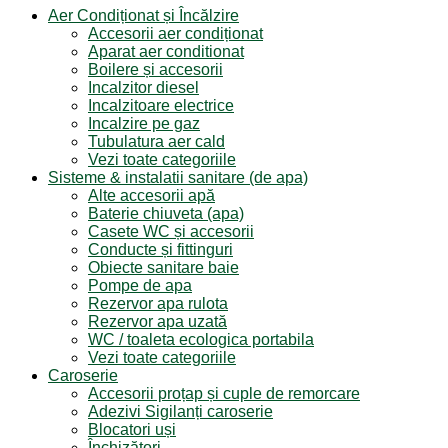
Aer Condiționat și Încălzire
Accesorii aer condiționat
Aparat aer conditionat
Boilere și accesorii
Incalzitor diesel
Incalzitoare electrice
Incalzire pe gaz
Tubulatura aer cald
Vezi toate categoriile
Sisteme & instalatii sanitare (de apa)
Alte accesorii apă
Baterie chiuveta (apa)
Casete WC și accesorii
Conducte și fittinguri
Obiecte sanitare baie
Pompe de apa
Rezervor apa rulota
Rezervor apa uzată
WC / toaleta ecologica portabila
Vezi toate categoriile
Caroserie
Accesorii proțap și cuple de remorcare
Adezivi Sigilanți caroserie
Blocatori uși
Închizători