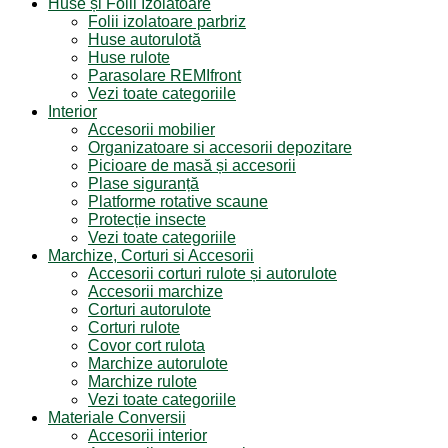
Huse și Folii Izolatoare
Folii izolatoare parbriz
Huse autorulotă
Huse rulote
Parasolare REMIfront
Vezi toate categoriile
Interior
Accesorii mobilier
Organizatoare si accesorii depozitare
Picioare de masă și accesorii
Plase siguranță
Platforme rotative scaune
Protecție insecte
Vezi toate categoriile
Marchize, Corturi si Accesorii
Accesorii corturi rulote și autorulote
Accesorii marchize
Corturi autorulote
Corturi rulote
Covor cort rulota
Marchize autorulote
Marchize rulote
Vezi toate categoriile
Materiale Conversii
Accesorii interior