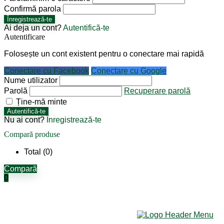
Confirmă parola
Înregistrează-te
Ai deja un cont?
Autentifică-te
Autentificare
Folosește un cont existent pentru o conectare mai rapidă
Conectare cu Facebook
Conectare cu Google
Nume utilizator
Parolă
Recuperare parolă
Ține-mă minte
Autentifică-te
Nu ai cont?
Înregistrează-te
Compară produse
Total (
0
)
Compară
0