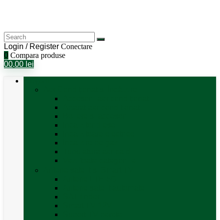
Login / Register
Conectare
0
Compara produse
0
0,00
lei
Categorii
Aer Condiționat și Încălzire
Accesorii aer condiționat
Aparat aer conditionat
Boilere și accesorii
Incalzitor diesel
Incalzitoare electrice
Incalzire pe gaz
Tubulatura aer cald
Vezi toate categoriile
Antene satelit si Smart TV
Antene LTE 5G
Antene satelit automate
SAT finder
Smart TV 12V
Suport TV perete