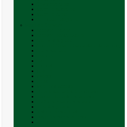
Covor cort rulota
Marchize autorulote
Marchize rulote
Vezi toate categoriile
Materiale Conversii
Accesorii interior
Accesorii pentru exterior
Adezivi și sigilanți
Aer conditionat rulota / autorulota camping
Apă și sanitare
Electrice
Gaz
Iluminat
Incălzire
Invertor
Izolații
Mobilier și accesorii
Obiecte sanitare și electrocasnice
Panouri de control și accesorii
Platforme rotative și scaune
Priza & sigurante
Sisteme de securitate
Trape, ferestre și accesorii
Vezi toate categoriile