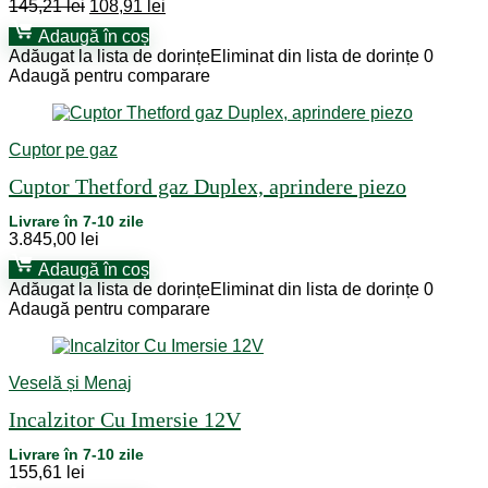
Prețul
Prețul
145,21
lei
108,91
lei
inițial
curent
Adaugă în coș
a
este:
Adăugat la lista de dorințe
Eliminat din lista de dorințe
0
fost:
108,91 lei.
Adaugă pentru comparare
145,21 lei.
Cuptor pe gaz
Cuptor Thetford gaz Duplex, aprindere piezo
Livrare în 7-10 zile
3.845,00
lei
Adaugă în coș
Adăugat la lista de dorințe
Eliminat din lista de dorințe
0
Adaugă pentru comparare
Veselă și Menaj
Incalzitor Cu Imersie 12V
Livrare în 7-10 zile
155,61
lei