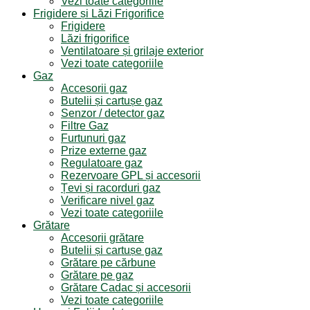
Vezi toate categoriile
Frigidere și Lăzi Frigorifice
Frigidere
Lăzi frigorifice
Ventilatoare și grilaje exterior
Vezi toate categoriile
Gaz
Accesorii gaz
Butelii și cartușe gaz
Senzor / detector gaz
Filtre Gaz
Furtunuri gaz
Prize externe gaz
Regulatoare gaz
Rezervoare GPL și accesorii
Țevi și racorduri gaz
Verificare nivel gaz
Vezi toate categoriile
Grătare
Accesorii grătare
Butelii și cartușe gaz
Grătare pe cărbune
Grătare pe gaz
Grătare Cadac și accesorii
Vezi toate categoriile