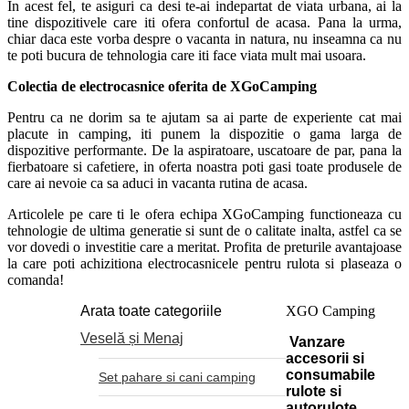
In acest fel, te asiguri ca desi te-ai indepartat de viata urbana, ai la
tine dispozitivele care iti ofera confortul de acasa. Pana la urma,
chiar daca este vorba despre o vacanta in natura, nu inseamna ca nu
te poti bucura de tehnologia care iti face viata mult mai usoara.
Colectia de electrocasnice oferita de XGoCamping
Pentru ca ne dorim sa te ajutam sa ai parte de experiente cat mai
placute in camping, iti punem la dispozitie o gama larga de
dispozitive performante. De la aspiratoare, uscatoare de par, pana la
fierbatoare si cafetiere, in oferta noastra poti gasi toate produsele de
care ai nevoie ca sa aduci in vacanta rutina de acasa.
Articolele pe care ti le ofera echipa XGoCamping functioneaza cu
tehnologie de ultima generatie si sunt de o calitate inalta, astfel ca se
vor dovedi o investitie care a meritat. Profita de preturile avantajoase
la care poti achizitiona electrocasnicele pentru rulota si plaseaza o
comanda!
Arata toate categoriile
XGO Camping
Veselă și Menaj
Vanzare
accesorii si
consumabile
Set pahare si cani camping
rulote si
autorulote.