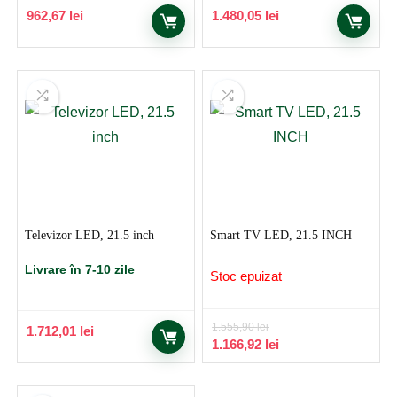
962,67
lei
1.480,05
lei
Televizor LED, 21.5 inch
Smart TV LED, 21.5 INCH
Livrare în 7-10 zile
Stoc epuizat
1.555,90
lei
1.712,01
lei
Prețul
Prețul
1.166,92
lei
inițial
curent
a
este:
fost:
1.166,92 lei.