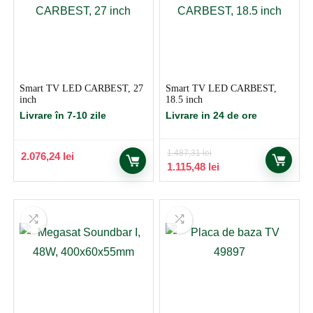
Smart TV LED CARBEST, 27
Smart TV LED CARBEST,
inch
18.5 inch
Livrare în 7-10 zile
Livrare in 24 de ore
1.487,31
lei
2.076,24
lei
Prețul
Prețul
1.115,48
lei
inițial
curent
a
este:
fost:
1.115,48 lei.
1.487,31 lei.