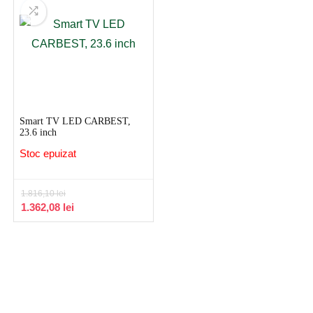
1.555,90 lei.
Smart TV LED CARBEST,
23.6 inch
Stoc epuizat
1.816,10
lei
Prețul
Prețul
1.362,08
lei
inițial
curent
a
este:
fost:
1.362,08 lei.
1.816,10 lei.