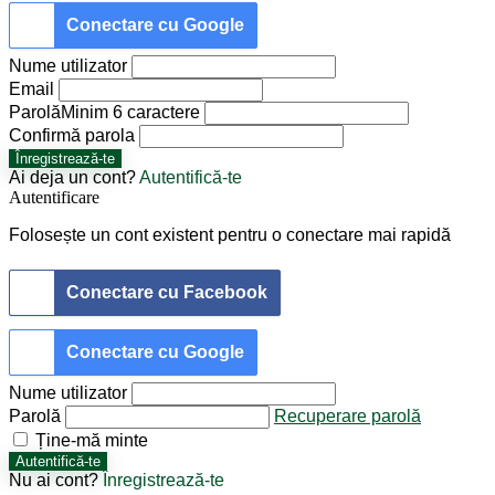
Conectare cu Google
Nume utilizator
Email
Parolă
Minim 6 caractere
Confirmă parola
Înregistrează-te
Ai deja un cont?
Autentifică-te
Autentificare
Folosește un cont existent pentru o conectare mai rapidă
Conectare cu Facebook
Conectare cu Google
Nume utilizator
Parolă
Recuperare parolă
Ține-mă minte
Autentifică-te
Nu ai cont?
Înregistrează-te