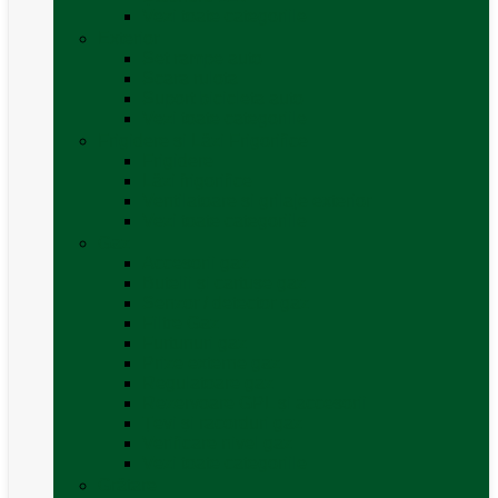
Vezi toate categoriile
Exterior
Set rampe auto
Scara rulota
Suport bicicleta auto
Vezi toate categoriile
Frigidere și Lăzi Frigorifice
Frigidere
Lăzi frigorifice
Ventilatoare și grilaje exterior
Vezi toate categoriile
Gaz
Accesorii gaz
Butelii și cartușe gaz
Senzor / detector gaz
Filtre Gaz
Furtunuri gaz
Prize externe gaz
Regulatoare gaz
Rezervoare GPL și accesorii
Țevi și racorduri gaz
Verificare nivel gaz
Vezi toate categoriile
Grătare