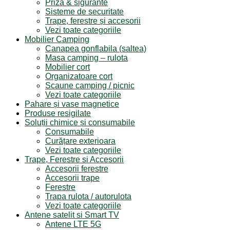
Priza & sigurante
Sisteme de securitate
Trape, ferestre și accesorii
Vezi toate categoriile
Mobilier Camping
Canapea gonflabila (saltea)
Masa camping – rulota
Mobilier cort
Organizatoare cort
Scaune camping / picnic
Vezi toate categoriile
Pahare și vase magnetice
Produse resigilate
Soluții chimice și consumabile
Consumabile
Curățare exterioara
Vezi toate categoriile
Trape, Ferestre si Accesorii
Accesorii ferestre
Accesorii trape
Ferestre
Trapa rulota / autorulota
Vezi toate categoriile
Antene satelit si Smart TV
Antene LTE 5G