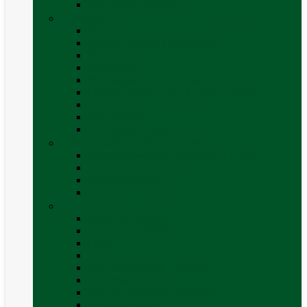
Vezi toate categoriile
Caroserie
Accesorii proțap și cuple de remorcare
Adezivi Sigilanți caroserie
Blocatori uși
Închizători
Inchizatoare / incuietoare usa
Lampa gabarit LED & stopuri rulota
Perne de aer autorulote
Uși vizitare
Vezi toate categoriile
Corturi Plafon Auto și Accesorii
Bare transversale universale (auto)
Cort auto (pe masina)
Suport biciclete
Vezi toate categoriile
Electrice
Baterii și accesorii
Cabluri și adaptoare
Leduri
Incărcătoare
Invertoare sinus modificat
Invertoare sinus pur
Panouri solare și accesorii
Ștechere 12V