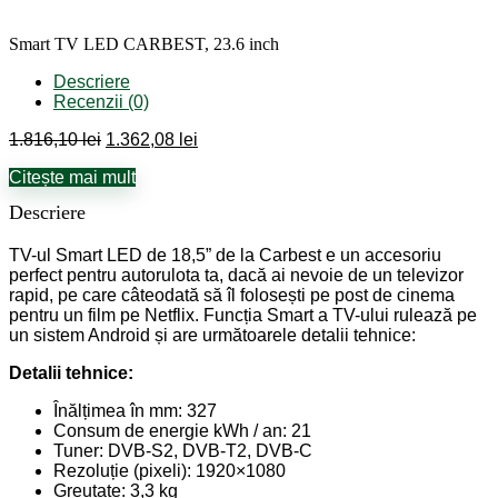
Smart TV LED CARBEST, 23.6 inch
Descriere
Recenzii (0)
Prețul
Prețul
1.816,10
lei
1.362,08
lei
inițial
curent
Citește mai mult
a
este:
fost:
1.362,08 lei.
Descriere
1.816,10 lei.
TV-ul Smart LED de 18,5” de la Carbest e un accesoriu
perfect pentru autorulota ta, dacă ai nevoie de un televizor
rapid, pe care câteodată să îl folosești pe post de cinema
pentru un film pe Netflix. Funcția Smart a TV-ului rulează pe
un sistem Android și are următoarele detalii tehnice:
Detalii tehnice:
Înălțimea în mm: 327
Consum de energie kWh / an: 21
Tuner: DVB-S2, DVB-T2, DVB-C
Rezoluție (pixeli): 1920×1080
Greutate: 3,3 kg