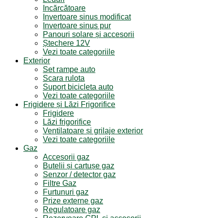
Incărcătoare
Invertoare sinus modificat
Invertoare sinus pur
Panouri solare și accesorii
Ștechere 12V
Vezi toate categoriile
Exterior
Set rampe auto
Scara rulota
Suport bicicleta auto
Vezi toate categoriile
Frigidere și Lăzi Frigorifice
Frigidere
Lăzi frigorifice
Ventilatoare și grilaje exterior
Vezi toate categoriile
Gaz
Accesorii gaz
Butelii și cartușe gaz
Senzor / detector gaz
Filtre Gaz
Furtunuri gaz
Prize externe gaz
Regulatoare gaz