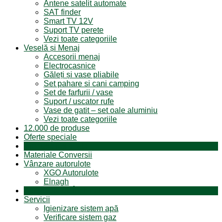
Antene satelit automate
SAT finder
Smart TV 12V
Suport TV perete
Vezi toate categoriile
Veselă și Menaj
Accesorii menaj
Electrocasnice
Găleți și vase pliabile
Set pahare si cani camping
Set de farfurii / vase
Suport / uscator rufe
Vase de gatit – set oale aluminiu
Vezi toate categoriile
12.000 de produse
Oferte speciale
Produse resigilate
Materiale Conversii
Vânzare autorulote
XGO Autorulote
Elnagh
Autorulote de Închiriat
Servicii
Igienizare sistem apă
Verificare sistem gaz