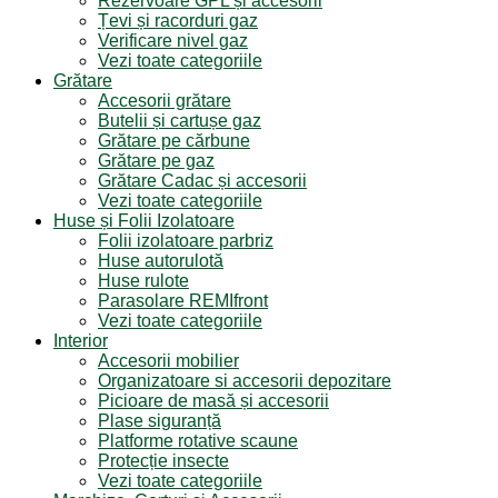
Rezervoare GPL și accesorii
Țevi și racorduri gaz
Verificare nivel gaz
Vezi toate categoriile
Grătare
Accesorii grătare
Butelii și cartușe gaz
Grătare pe cărbune
Grătare pe gaz
Grătare Cadac și accesorii
Vezi toate categoriile
Huse și Folii Izolatoare
Folii izolatoare parbriz
Huse autorulotă
Huse rulote
Parasolare REMIfront
Vezi toate categoriile
Interior
Accesorii mobilier
Organizatoare si accesorii depozitare
Picioare de masă și accesorii
Plase siguranță
Platforme rotative scaune
Protecție insecte
Vezi toate categoriile