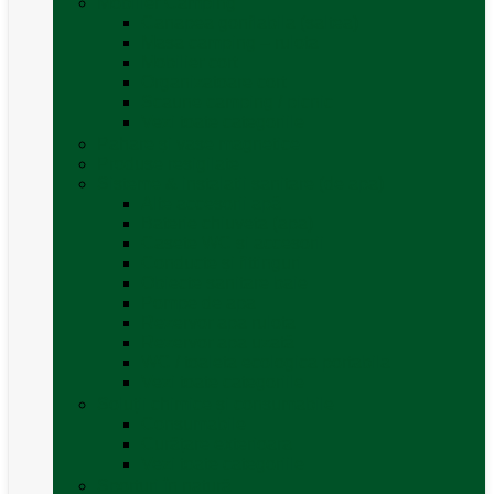
Mobilier Camping
Canapea gonflabila (saltea)
Masa camping – rulota
Mobilier cort
Organizatoare cort
Scaune camping / picnic
Vezi toate categoriile
Pahare și vase magnetice
Produse resigilate
Sisteme & instalatii sanitare (de apa)
Alte accesorii apă
Baterie chiuveta (apa)
Casete WC și accesorii
Conducte și fittinguri
Obiecte sanitare baie
Pompe de apa
Rezervor apa rulota
Rezervor apa uzată
WC / toaleta ecologica portabila
Vezi toate categoriile
Soluții chimice și consumabile
Consumabile
Curățare exterioara
Vezi toate categoriile
Sporturi în natură