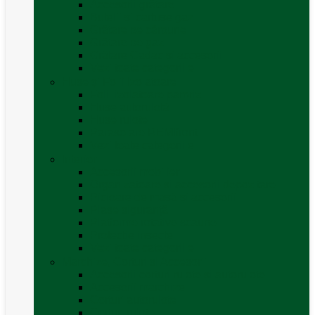
Accesorii grătare
Butelii și cartușe gaz
Grătare pe cărbune
Grătare pe gaz
Grătare Cadac și accesorii
Vezi toate categoriile
Huse și Folii Izolatoare
Folii izolatoare parbriz
Huse autorulotă
Huse rulote
Parasolare REMIfront
Vezi toate categoriile
Interior
Accesorii mobilier
Organizatoare si accesorii depozitare
Picioare de masă și accesorii
Plase siguranță
Platforme rotative scaune
Protecție insecte
Vezi toate categoriile
Marchize, Corturi si Accesorii
Accesorii corturi rulote și autorulote
Accesorii marchize
Corturi autorulote
Corturi rulote