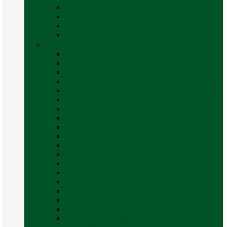
Covor cort rulota
Marchize autorulote
Marchize rulote
Vezi toate categoriile
Materiale Conversii
Accesorii interior
Accesorii pentru exterior
Adezivi și sigilanți
Aer conditionat rulota / autorulota camping
Apă și sanitare
Electrice
Gaz
Iluminat
Incălzire
Invertor
Izolații
Mobilier și accesorii
Obiecte sanitare și electrocasnice
Panouri de control și accesorii
Platforme rotative și scaune
Priza & sigurante
Sisteme de securitate
Trape, ferestre și accesorii
Vezi toate categoriile