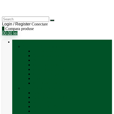
Login / Register
Conectare
0
Compara produse
0
0,00
lei
Categorii
Aer Condiționat și Încălzire
Accesorii aer condiționat
Aparat aer conditionat
Boilere și accesorii
Incalzitor diesel
Incalzitoare electrice
Incalzire pe gaz
Tubulatura aer cald
Vezi toate categoriile
Antene satelit si Smart TV
Antene LTE 5G
Antene satelit automate
SAT finder
Smart TV 12V
Suport TV perete