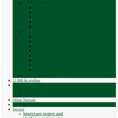
Trape, Ferestre si Accesorii
Accesorii ferestre
Accesorii trape
Ferestre
Trapa rulota / autorulota
Vezi toate categoriile
Veselă și Menaj
Accesorii menaj
Electrocasnice
Găleți și vase pliabile
Set pahare si cani camping
Set de farfurii / vase
Suport / uscator rufe
Vase de gatit – set oale aluminiu
Vezi toate categoriile
12.000 de produse
12.000 de produse
Vânzare Autorulote
XGO Autorulote
Elnagh
Oferte Speciale
Autorulote de Închiriat
Servicii
Igienizare sistem apă