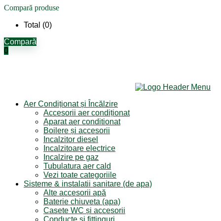
Compară produse
Total (
0
)
Compară
0
Aer Condiționat și Încălzire
Accesorii aer condiționat
Aparat aer conditionat
Boilere și accesorii
Incalzitor diesel
Incalzitoare electrice
Incalzire pe gaz
Tubulatura aer cald
Vezi toate categoriile
Sisteme & instalatii sanitare (de apa)
Alte accesorii apă
Baterie chiuveta (apa)
Casete WC și accesorii
Conducte și fittinguri