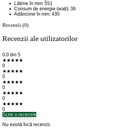
Lățime în mm: 551
Consum de energie (wați): 36
Adâncime în mm: 430
Recenzii (0)
Recenzii ale utilizatorilor
0.0
din 5
★
★
★
★
★
0
★
★
★
★
★
0
★
★
★
★
★
0
★
★
★
★
★
0
★
★
★
★
★
0
Scrie o recenzie
Nu există încă recenzii.