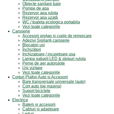
Obiecte sanitare baie
Pompe de apa
Rezervor apa rulota
Rezervor apa uzată
WC / toaleta ecologica portabila
Vezi toate categoriile
Caroserie
Accesorii proțap și cuple de remorcare
Adezivi Sigilanți caroserie
Blocatori uși
Închizători
Inchizatoare / incuietoare usa
Lampa gabarit LED & stopuri rulota
Perne de aer autorulote
Uși vizitare
Vezi toate categoriile
Corturi Plafon Auto și Accesorii
Bare transversale universale (auto)
Cort auto (pe masina)
Suport biciclete
Vezi toate categoriile
Electrice
Baterii și accesorii
Cabluri și adaptoare
Leduri