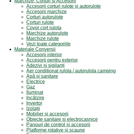
Marchize, Corturi si Accesorii
Accesorii corturi rulote și autorulote
Accesorii marchize
Corturi autorulote
Corturi rulote
Covor cort rulota
Marchize autorulote
Marchize rulote
Vezi toate categoriile
Materiale Conversii
Accesorii interior
Accesorii pentru exterior
Adezivi și sigilanți
Aer conditionat rulota / autorulota camping
Apă și sanitare
Electrice
Gaz
Iluminat
Incălzire
Invertor
Izolații
Mobilier și accesorii
Obiecte sanitare și electrocasnice
Panouri de control și accesorii
Platforme rotative și scaune