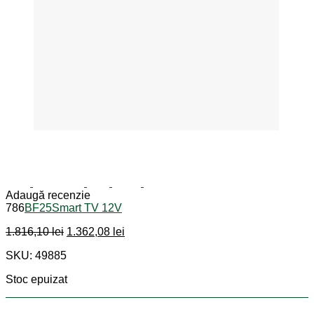
Adaugă recenzie
786
BF25
Smart TV 12V
Prețul
Prețul
1.816,10
lei
1.362,08
lei
inițial
curent
SKU: 49885
a
este:
fost:
1.362,08 lei.
Stoc epuizat
1.816,10 lei.