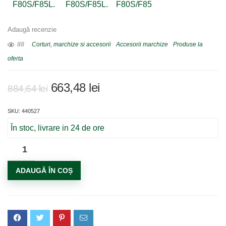
Adaugă recenzie
88
Corturi, marchize si accesorii
Accesorii marchize
Produse la
oferta
Prețul
Prețul
663,48
lei
884,64
lei
inițial
curent
SKU: 440527
a
este:
fost:
663,48 lei.
În stoc, livrare in 24 de ore
884,64 lei.
Cantitate
Adaptor
ADAUGĂ ÎN COȘ
marchiza
F80S/F85L,
culoare
argintiu