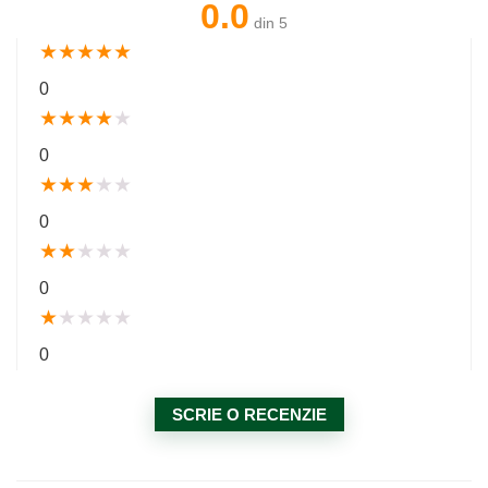
0.0
din 5
★
★
★
★
★
0
★
★
★
★
★
0
★
★
★
★
★
0
★
★
★
★
★
0
★
★
★
★
★
0
SCRIE O RECENZIE