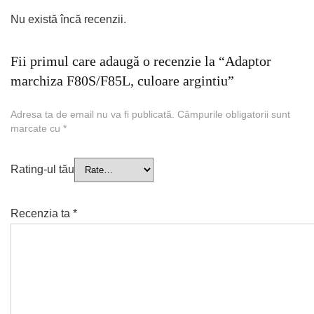
Nu există încă recenzii.
Fii primul care adaugă o recenzie la “Adaptor
marchiza F80S/F85L, culoare argintiu”
Adresa ta de email nu va fi publicată.
Câmpurile obligatorii sunt
marcate cu
*
Rating-ul tău
Recenzia ta
*