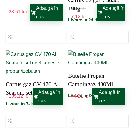
Cartus de gaz Cadac,
190g
Adaugă în
Adaugă în
11,89
lei
28,61
lei
Prețul
Prețul
coș
coș
7,12
lei
Livrare in 24 de ore
inițial
curent
a
este:
fost:
7,12 lei.
11,89 lei.
Butelie Propan
Cartus gaz CV 470 All
Campingaz 430Ml
Season, set de 3,
Adaugă în
Adaugă în
Livrare in 24 de ore
195,12
lei
44,21
lei
amestec
coș
coș
Livrare în 7-10 zile
propan/izobutan