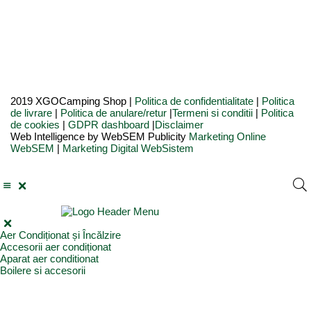
2019 XGOCamping Shop |
Politica de confidentialitate
|
Politica
de livrare
|
Politica de anulare/retur
|
Termeni si conditii
|
Politica
de cookies
|
GDPR dashboard
|
Disclaimer
Web Intelligence by WebSEM Publicity
Marketing Online
WebSEM
|
Marketing Digital WebSistem
Aer Condiționat și Încălzire
Accesorii aer condiționat
Aparat aer conditionat
Boilere și accesorii
Incalzitor diesel
Incalzitoare electrice
Incalzire pe gaz