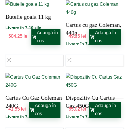
Butelie goala 11 kg
Cartus cu gaz Coleman,
Livrare în 7-10 zile
440g
Adaugă în
Adaugă în
504,25
lei
49,95
lei
coș
coș
Livrare în 7-10 zile
Cartus Cu Gaz Coleman
Dispozitiv Cu Cartus
240G
Gaz 450G
Adaugă în
Adaugă în
41,55
lei
65,02
lei
coș
coș
Livrare în 7-10 zile
Livrare în 7-10 zile