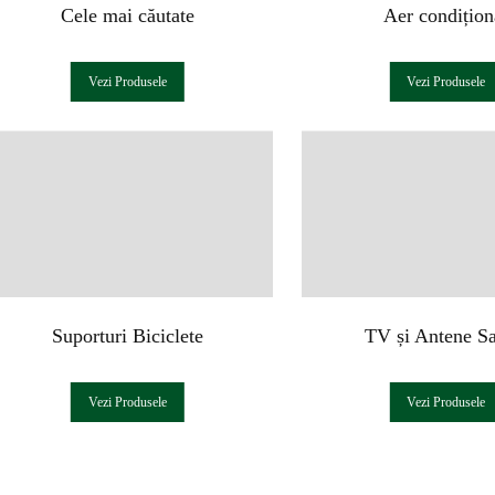
Cele mai căutate
Aer condițion
Vezi Produsele
Vezi Produsele
Suporturi Biciclete
TV și Antene Sa
Vezi Produsele
Vezi Produsele