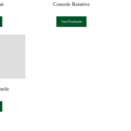
at
Console Rotative
Vezi Produsele
telit