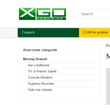
Categorii
12.000 de produse
Pr
Arata toate categoriile
M
Montaj Gratuit
Aer condiționat
TV și Antene Satelit
Console Rotative
Suporturi Biciclete
Cele mai căutate