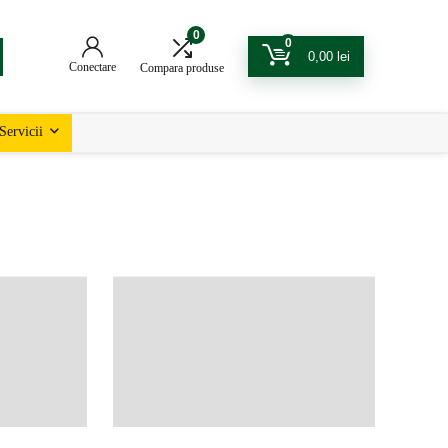
0
0
0,00
lei
Conectare
Compara produse
Servicii