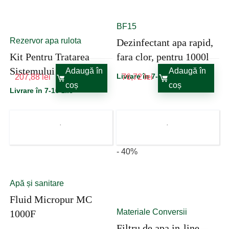
BF15
Rezervor apa rulota
Dezinfectant apa rapid,
Kit Pentru Tratarea
fara clor, pentru 1000l
Sistemului De Apa
Adaugă în
Adaugă în
Livrare în 7-10 zile
207,88
lei
76,72
lei
Multiman Redbox 125
coș
coș
Livrare în 7-10 zile
- 40%
Apă și sanitare
Fluid Micropur MC
Materiale Conversii
1000F
Filtru de apa in-line,