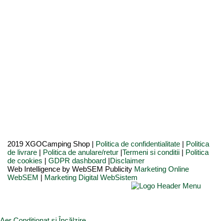
2019 XGOCamping Shop |
Politica de confidentialitate
|
Politica
de livrare
|
Politica de anulare/retur
|
Termeni si conditii
|
Politica
de cookies
|
GDPR dashboard
|
Disclaimer
Web Intelligence by WebSEM Publicity
Marketing Online
WebSEM
|
Marketing Digital WebSistem
Aer Condiționat și Încălzire