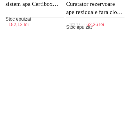
sistem apa Certibox
Curatator rezervoare
cb100
ape reziduale fara clor,
Stoc epuizat
cu oxigen activ
Prețul
Prețul
182,12
lei
62,26
lei
103,78
lei
Stoc epuizat
inițial
curent
a
este:
fost:
62,26 lei.
103,78 lei.