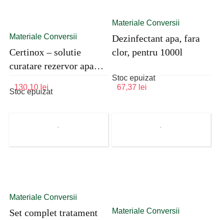
Materiale Conversii
Materiale Conversii
Dezinfectant apa, fara
Certinox – solutie
clor, pentru 1000l
curatare rezervor apa
Stoc epuizat
proaspata, cu oxigen
130,10
lei
67,37
lei
Stoc epuizat
activ
Materiale Conversii
Materiale Conversii
Set complet tratament