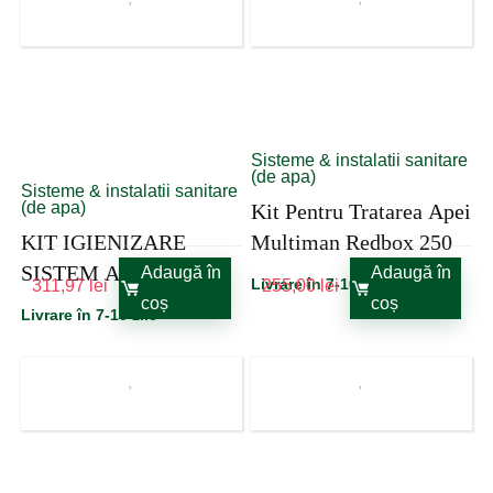
Sisteme & instalatii sanitare
(de apa)
Sisteme & instalatii sanitare
(de apa)
Kit Pentru Tratarea Apei
KIT IGIENIZARE
Multiman Redbox 250
SISTEM APĂ
Adaugă în
Adaugă în
Livrare în 7-10 zile
311,97
lei
255,00
lei
MULTIMAN REDBOX
coș
coș
Livrare în 7-10 zile
125