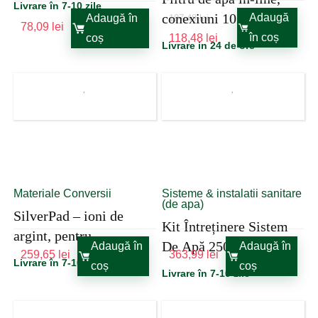
Livrare în 7-10 zile
conexiuni 10 mm
Adaugă
Adaugă în
197,48
lei
78,09
lei
Prețul
Prețul
în coș
coș
118,48
lei
Livrare in 24 de ore
inițial
curent
a
este:
fost:
118,48 lei.
197,48 lei.
Materiale Conversii
Sisteme & instalatii sanitare
(de apa)
SilverPad – ioni de
Kit Întreținere Sistem
argint, pentru
De Apă 250 L
Adaugă în
Adaugă în
dezinfectare apa
259,65
lei
363,99
lei
Livrare în 7-10 zile
coș
coș
Livrare în 7-10 zile