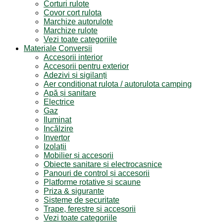
Corturi rulote
Covor cort rulota
Marchize autorulote
Marchize rulote
Vezi toate categoriile
Materiale Conversii
Accesorii interior
Accesorii pentru exterior
Adezivi și sigilanți
Aer conditionat rulota / autorulota camping
Apă și sanitare
Electrice
Gaz
Iluminat
Incălzire
Invertor
Izolații
Mobilier și accesorii
Obiecte sanitare și electrocasnice
Panouri de control și accesorii
Platforme rotative și scaune
Priza & sigurante
Sisteme de securitate
Trape, ferestre și accesorii
Vezi toate categoriile