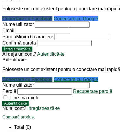
Folosește un cont existent pentru o conectare mai rapidă
Conectare cu Facebook
Conectare cu Google
Nume utilizator
Email
Parolă
Minim 6 caractere
Confirmă parola
Înregistrează-te
Ai deja un cont?
Autentifică-te
Autentificare
Folosește un cont existent pentru o conectare mai rapidă
Conectare cu Facebook
Conectare cu Google
Nume utilizator
Parolă
Recuperare parolă
Ține-mă minte
Autentifică-te
Nu ai cont?
Înregistrează-te
Compară produse
Total (
0
)