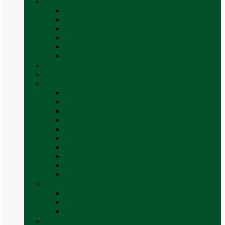
Mobilier Camping
Canapea gonflabila (saltea)
Masa camping – rulota
Mobilier cort
Organizatoare cort
Scaune camping / picnic
Vezi toate categoriile
Pahare și vase magnetice
Produse resigilate
Sisteme & instalatii sanitare (de apa)
Alte accesorii apă
Baterie chiuveta (apa)
Casete WC și accesorii
Conducte și fittinguri
Obiecte sanitare baie
Pompe de apa
Rezervor apa rulota
Rezervor apa uzată
WC / toaleta ecologica portabila
Vezi toate categoriile
Soluții chimice și consumabile
Consumabile
Curățare exterioara
Vezi toate categoriile
Sporturi în natură