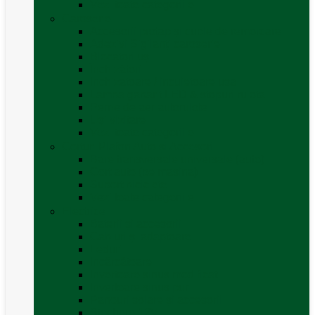
Vezi toate categoriile
Caroserie
Accesorii proțap și cuple de remorcare
Adezivi Sigilanți caroserie
Blocatori uși
Închizători
Inchizatoare / incuietoare usa
Lampa gabarit LED & stopuri rulota
Perne de aer autorulote
Uși vizitare
Vezi toate categoriile
Corturi Plafon Auto și Accesorii
Bare transversale universale (auto)
Cort auto (pe masina)
Suport biciclete
Vezi toate categoriile
Electrice
Baterii și accesorii
Cabluri și adaptoare
Leduri
Incărcătoare
Invertoare sinus modificat
Invertoare sinus pur
Panouri solare și accesorii
Ștechere 12V