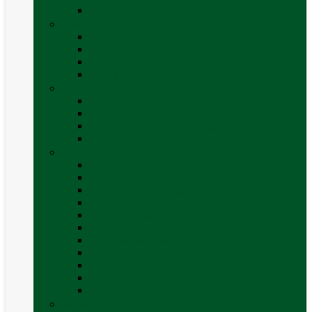
Vezi toate categoriile
Exterior
Set rampe auto
Scara rulota
Suport bicicleta auto
Vezi toate categoriile
Frigidere și Lăzi Frigorifice
Frigidere
Lăzi frigorifice
Ventilatoare și grilaje exterior
Vezi toate categoriile
Gaz
Accesorii gaz
Butelii și cartușe gaz
Senzor / detector gaz
Filtre Gaz
Furtunuri gaz
Prize externe gaz
Regulatoare gaz
Rezervoare GPL și accesorii
Țevi și racorduri gaz
Verificare nivel gaz
Vezi toate categoriile
Grătare