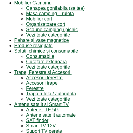
Mobilier Camping
Canapea gonflabila (saltea)
Masa camping – rulota
Mobilier cort
Organizatoare cort
Scaune camping / picnic
Vezi toate categoriile
Pahare și vase magnetice
Produse resigilate
Soluții chimice și consumabile
Consumabile
Curățare exterioara
Vezi toate categoriile
Trape, Ferestre si Accesorii
Accesorii ferestre
Accesorii trape
Ferestre
Trapa rulota / autorulota
Vezi toate categoriile
Antene satelit si Smart TV
Antene LTE 5G
Antene satelit automate
SAT finder
Smart TV 12V
Suport TV perete