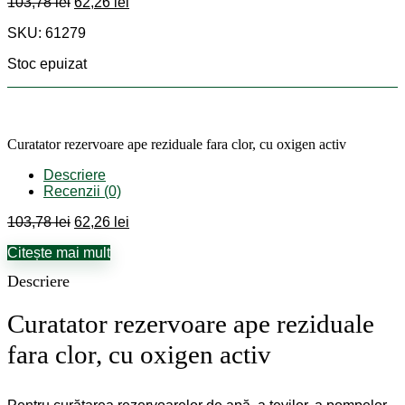
Prețul
Prețul
103,78
lei
62,26
lei
inițial
curent
SKU: 61279
a
este:
fost:
62,26 lei.
Stoc epuizat
103,78 lei.
Curatator rezervoare ape reziduale fara clor, cu oxigen activ
Descriere
Recenzii (0)
Prețul
Prețul
103,78
lei
62,26
lei
inițial
curent
Citește mai mult
a
este:
fost:
62,26 lei.
Descriere
103,78 lei.
Curatator rezervoare ape reziduale
fara clor, cu oxigen activ