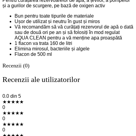
Pentru curățarea rezervoarelor de apă, a țevilor, a pompelor
și a gurilor de scurgere, pe bază de oxigen activ
Bun pentru toate tipurile de materiale
Ușor de utilizat și neutru în gust și miros
Vă recomandăm să vă curățați rezervorul de apă o dată
sau de două ori pe an și să folosiți în mod regulat
AQUA CLEAN pentru a vă menține apa proaspătă
1 flacon va trata 160 de litri
Elimina mirosul, bacteriile și algele
Flacon de 500 ml
Recenzii (0)
Recenzii ale utilizatorilor
0.0
din 5
★
★
★
★
★
0
★
★
★
★
★
0
★
★
★
★
★
0
★
★
★
★
★