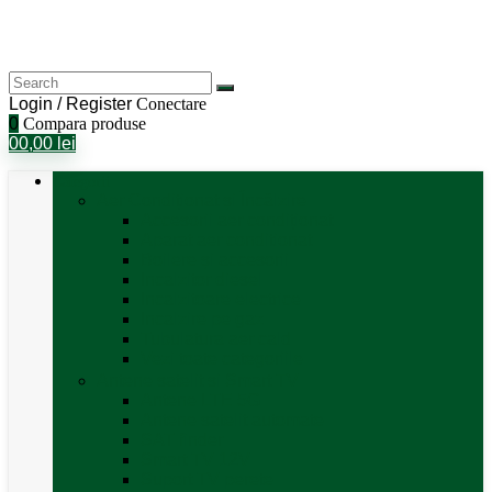
Login / Register
Conectare
0
Compara produse
0
0,00
lei
Categorii
Aer Condiționat și Încălzire
Accesorii aer condiționat
Aparat aer conditionat
Boilere și accesorii
Incalzitor diesel
Incalzitoare electrice
Incalzire pe gaz
Tubulatura aer cald
Vezi toate categoriile
Antene satelit si Smart TV
Antene LTE 5G
Antene satelit automate
SAT finder
Smart TV 12V
Suport TV perete