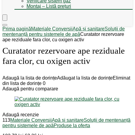
Verificare sistem gaz
Montaj – Listă prețuri
Prima pagină
Materiale Conversii
Apă și sanitare
Soluții de
mentenanță pentru sistemele de apă
Curatator rezervoare
ape reziduale fara clor, cu oxigen activ
Curatator rezervoare ape reziduale
fara clor, cu oxigen activ
Adaugă la lista de dorințe
Adăugat la lista de dorințe
Eliminat
din lista de dorințe
0
Adaugă pentru comparare
Adaugă recenzie
113
Materiale Conversii
Apă și sanitare
Soluții de mentenanță
pentru sistemele de apă
Produse la oferta