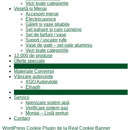
Vezi toate categoriile
Veselă și Menaj
Accesorii menaj
Electrocasnice
Găleți și vase pliabile
Set pahare si cani camping
Set de farfurii / vase
Suport / uscator rufe
Vase de gatit – set oale aluminiu
Vezi toate categoriile
12.000 de produse
Oferte speciale
Produse resigilate
Materiale Conversii
Vânzare autorulote
XGO Autorulote
Elnagh
Autorulote de Închiriat
Servicii
Igienizare sistem apă
Verificare sistem gaz
Montaj – Listă prețuri
Contact
WordPress Cookie Plugin de la Real Cookie Banner