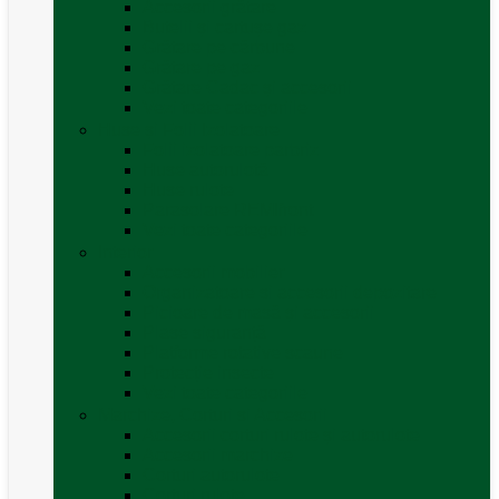
Accesorii grătare
Butelii și cartușe gaz
Grătare pe cărbune
Grătare pe gaz
Grătare Cadac și accesorii
Vezi toate categoriile
Huse și Folii Izolatoare
Folii izolatoare parbriz
Huse autorulotă
Huse rulote
Parasolare REMIfront
Vezi toate categoriile
Interior
Accesorii mobilier
Organizatoare si accesorii depozitare
Picioare de masă și accesorii
Plase siguranță
Platforme rotative scaune
Protecție insecte
Vezi toate categoriile
Marchize, Corturi si Accesorii
Accesorii corturi rulote și autorulote
Accesorii marchize
Corturi autorulote
Corturi rulote