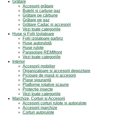
Grătare
Accesorii grătare
Butelii și cartușe gaz
Grătare pe cărbune
Grătare pe gaz
Grătare Cadac și accesorii
Vezi toate categoriile
Huse și Folii Izolatoare
Folii izolatoare parbriz
Huse autorulotă
Huse rulote
Parasolare REMIfront
Vezi toate categoriile
Interior
Accesorii mobilier
Organizatoare si accesorii depozitare
Picioare de masă și accesorii
Plase siguranță
Platforme rotative scaune
Protecție insecte
Vezi toate categoriile
Marchize, Corturi si Accesorii
Accesorii corturi rulote și autorulote
Accesorii marchize
Corturi autorulote