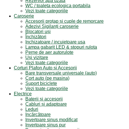
Rezervor apa uzată
WC / toaleta ecologica portabila
Vezi toate categoriile
Caroserie
Accesorii proțap și cuple de remorcare
Adezivi Sigilanți caroserie
Blocatori uși
Închizători
Inchizatoare / incuietoare usa
Lampa gabarit LED & stopuri rulota
Perne de aer autorulote
Uși vizitare
Vezi toate categoriile
Corturi Plafon Auto și Accesorii
Bare transversale universale (auto)
Cort auto (pe masina)
Suport biciclete
Vezi toate categoriile
Electrice
Baterii și accesorii
Cabluri și adaptoare
Leduri
Incărcătoare
Invertoare sinus modificat
Invertoare sinus pur