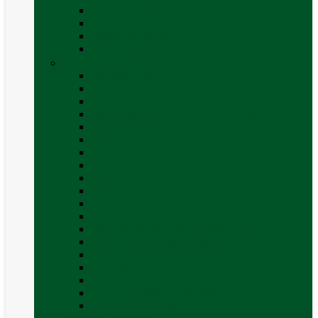
Covor cort rulota
Marchize autorulote
Marchize rulote
Vezi toate categoriile
Materiale Conversii
Accesorii interior
Accesorii pentru exterior
Adezivi și sigilanți
Aer conditionat rulota / autorulota camping
Apă și sanitare
Electrice
Gaz
Iluminat
Incălzire
Invertor
Izolații
Mobilier și accesorii
Obiecte sanitare și electrocasnice
Panouri de control și accesorii
Platforme rotative și scaune
Priza & sigurante
Sisteme de securitate
Trape, ferestre și accesorii
Vezi toate categoriile