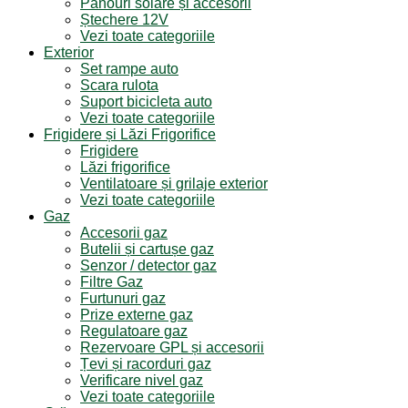
Panouri solare și accesorii
Ștechere 12V
Vezi toate categoriile
Exterior
Set rampe auto
Scara rulota
Suport bicicleta auto
Vezi toate categoriile
Frigidere și Lăzi Frigorifice
Frigidere
Lăzi frigorifice
Ventilatoare și grilaje exterior
Vezi toate categoriile
Gaz
Accesorii gaz
Butelii și cartușe gaz
Senzor / detector gaz
Filtre Gaz
Furtunuri gaz
Prize externe gaz
Regulatoare gaz
Rezervoare GPL și accesorii
Țevi și racorduri gaz
Verificare nivel gaz
Vezi toate categoriile