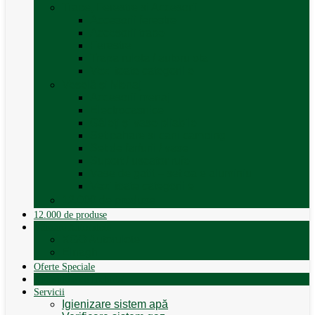
Trape, Ferestre si Accesorii
Accesorii ferestre
Accesorii trape
Ferestre
Trapa rulota / autorulota
Vezi toate categoriile
Veselă și Menaj
Accesorii menaj
Electrocasnice
Găleți și vase pliabile
Set pahare si cani camping
Set de farfurii / vase
Suport / uscator rufe
Vase de gatit – set oale aluminiu
Vezi toate categoriile
12.000 de produse
12.000 de produse
Vânzare Autorulote
XGO Autorulote
Elnagh
Oferte Speciale
Autorulote de Închiriat
Servicii
Igienizare sistem apă