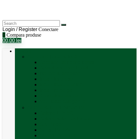
Login / Register
Conectare
0
Compara produse
0
0,00
lei
Categorii
Aer Condiționat și Încălzire
Accesorii aer condiționat
Aparat aer conditionat
Boilere și accesorii
Incalzitor diesel
Incalzitoare electrice
Incalzire pe gaz
Tubulatura aer cald
Vezi toate categoriile
Antene satelit si Smart TV
Antene LTE 5G
Antene satelit automate
SAT finder
Smart TV 12V
Suport TV perete