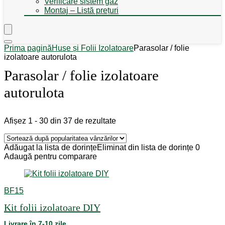
Verificare sistem gaz
Montaj – Listă prețuri
Prima pagină
Huse și Folii Izolatoare
Parasolar / folie
izolatoare autorulota
Parasolar / folie izolatoare
autorulota
Sorted
Afișez 1 - 30 din 37 de rezultate
by
popularity
Adăugat la lista de dorințe
Eliminat din lista de dorințe
0
Adaugă pentru comparare
BF15
Kit folii izolatoare DIY
Livrare în 7-10 zile