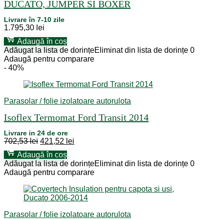
DUCATO, JUMPER SI BOXER
Livrare în 7-10 zile
1.795,30
lei
Adaugă în coș
Adăugat la lista de dorințe
Eliminat din lista de dorințe
0
Adaugă pentru comparare
- 40%
Parasolar / folie izolatoare autorulota
Isoflex Termomat Ford Transit 2014
Livrare in 24 de ore
Prețul
Prețul
702,53
lei
421,52
lei
inițial
curent
Adaugă în coș
a
este:
Adăugat la lista de dorințe
Eliminat din lista de dorințe
0
fost:
421,52 lei.
Adaugă pentru comparare
702,53 lei.
Parasolar / folie izolatoare autorulota