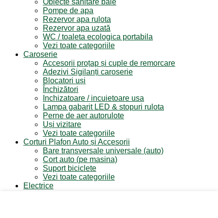
Obiecte sanitare baie
Pompe de apa
Rezervor apa rulota
Rezervor apa uzată
WC / toaleta ecologica portabila
Vezi toate categoriile
Caroserie
Accesorii proțap și cuple de remorcare
Adezivi Sigilanți caroserie
Blocatori uși
Închizători
Inchizatoare / incuietoare usa
Lampa gabarit LED & stopuri rulota
Perne de aer autorulote
Uși vizitare
Vezi toate categoriile
Corturi Plafon Auto și Accesorii
Bare transversale universale (auto)
Cort auto (pe masina)
Suport biciclete
Vezi toate categoriile
Electrice
Baterii și accesorii
Cabluri și adaptoare
Leduri