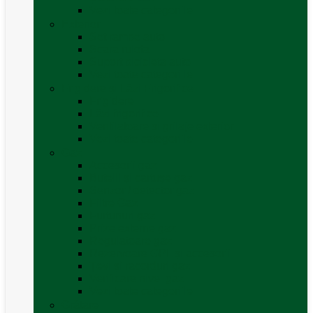
Vezi toate categoriile
Exterior
Set rampe auto
Scara rulota
Suport bicicleta auto
Vezi toate categoriile
Frigidere și Lăzi Frigorifice
Frigidere
Lăzi frigorifice
Ventilatoare și grilaje exterior
Vezi toate categoriile
Gaz
Accesorii gaz
Butelii și cartușe gaz
Senzor / detector gaz
Filtre Gaz
Furtunuri gaz
Prize externe gaz
Regulatoare gaz
Rezervoare GPL și accesorii
Țevi și racorduri gaz
Verificare nivel gaz
Vezi toate categoriile
Grătare