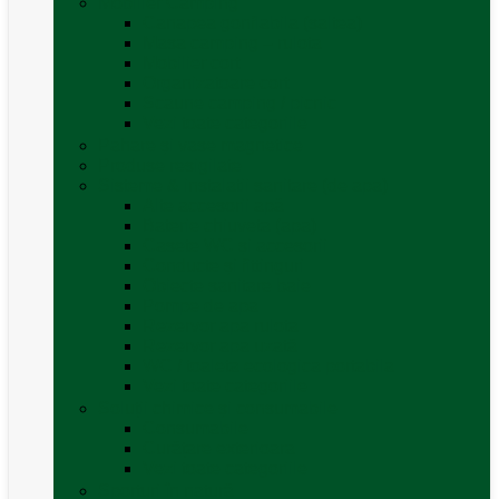
Mobilier Camping
Canapea gonflabila (saltea)
Masa camping – rulota
Mobilier cort
Organizatoare cort
Scaune camping / picnic
Vezi toate categoriile
Pahare și vase magnetice
Produse resigilate
Sisteme & instalatii sanitare (de apa)
Alte accesorii apă
Baterie chiuveta (apa)
Casete WC și accesorii
Conducte și fittinguri
Obiecte sanitare baie
Pompe de apa
Rezervor apa rulota
Rezervor apa uzată
WC / toaleta ecologica portabila
Vezi toate categoriile
Soluții chimice și consumabile
Consumabile
Curățare exterioara
Vezi toate categoriile
Sporturi în natură