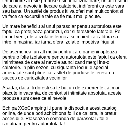
Unul dintre aceste produse este folia izolatoare, un accesoriu
de care ai nevoie in fiecare calatorie, indiferent ca este vara
sau iarna. Un astfel de produs iti va oferi mai mult confort si
va face ca excursiile tale sa fie mult mai placute.
Un mare beneficiu al unui parasolar pentru autorulota este
faptul ca protejeaza parbrizul, dar si ferestrele laterale. Pe
timpul verii, ofera izolatie termica si impiedica caldura sa
intre in masina, iar iarna ofera izolatie impotriva frigului.
De asemenea, un alt motiv pentru care oamenii opteaza
pentru o folie izolatoare pentru autorulota este faptul ca ofera
intimitatea de care ai nevoie atunci cand mergi intr-o
calatorie. In plin sezon, cu siguranta locurile special
amenajate sunt pline, iar astfel de produse te feresc cu
succes de curiozitatea vecinilor.
Asadar, daca iti doresti sa te bucuri de experiente cat mai
placute in vacanta, de confort si intimitate absoluta, aceste
produse sunt ceea ce ai nevoie.
Echipa XGoCamping iti pune la dispozitie acest catalog
online, de unde poti achizitiona folii de calitate, la preturi
accesibile. Plaseaza o comanda de parasolar / folie
izolatoare pentru autorulota ta!