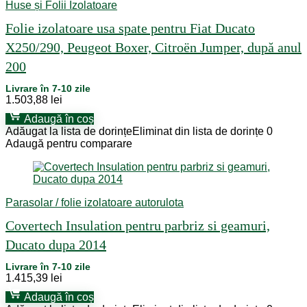
Huse și Folii Izolatoare
Folie izolatoare usa spate pentru Fiat Ducato
X250/290, Peugeot Boxer, Citroën Jumper, după anul
200
Livrare în 7-10 zile
1.503,88
lei
Adaugă în coș
Adăugat la lista de dorințe
Eliminat din lista de dorințe
0
Adaugă pentru comparare
Parasolar / folie izolatoare autorulota
Covertech Insulation pentru parbriz si geamuri,
Ducato dupa 2014
Livrare în 7-10 zile
1.415,39
lei
Adaugă în coș