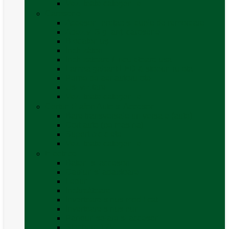
Vezi toate categoriile
Caroserie
Accesorii proțap și cuple de remorcare
Adezivi Sigilanți caroserie
Blocatori uși
Închizători
Inchizatoare / incuietoare usa
Lampa gabarit LED & stopuri rulota
Perne de aer autorulote
Uși vizitare
Vezi toate categoriile
Corturi Plafon Auto și Accesorii
Bare transversale universale (auto)
Cort auto (pe masina)
Suport biciclete
Vezi toate categoriile
Electrice
Baterii și accesorii
Cabluri și adaptoare
Leduri
Incărcătoare
Invertoare sinus modificat
Invertoare sinus pur
Panouri solare și accesorii
Ștechere 12V