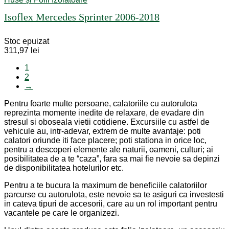
Isoflex Mercedes Sprinter 2006-2018
Stoc epuizat
311,97
lei
1
2
→
Pentru foarte multe persoane, calatoriile cu autorulota
reprezinta momente inedite de relaxare, de evadare din
stresul si oboseala vietii cotidiene. Excursiile cu astfel de
vehicule au, intr-adevar, extrem de multe avantaje: poti
calatori oriunde iti face placere; poti stationa in orice loc,
pentru a descoperi elemente ale naturii, oameni, culturi; ai
posibilitatea de a te “caza”, fara sa mai fie nevoie sa depinzi
de disponibilitatea hotelurilor etc.
Pentru a te bucura la maximum de beneficiile calatoriilor
parcurse cu autorulota, este nevoie sa te asiguri ca investesti
in cateva tipuri de accesorii, care au un rol important pentru
vacantele pe care le organizezi.