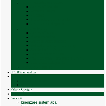
Trape, Ferestre si Accesorii
Accesorii ferestre
Accesorii trape
Ferestre
Trapa rulota / autorulota
Vezi toate categoriile
Veselă și Menaj
Accesorii menaj
Electrocasnice
Găleți și vase pliabile
Set pahare si cani camping
Set de farfurii / vase
Suport / uscator rufe
Vase de gatit – set oale aluminiu
Vezi toate categoriile
12.000 de produse
12.000 de produse
Vânzare Autorulote
XGO Autorulote
Elnagh
Oferte Speciale
Autorulote de Închiriat
Servicii
Igienizare sistem apă