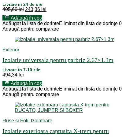
Livrare in 24 de ore
Prețul
Prețul
405,60
lei
243,36
lei
inițial
curent
Adaugă în coș
a
este:
Adăugat la lista de dorințe
Eliminat din lista de dorințe
0
fost:
243,36 lei.
Adaugă pentru comparare
405,60 lei.
Exterior
Izolatie universala pentru parbriz 2.67×1.3m
Livrare în 7-10 zile
494,34
lei
Adaugă în coș
Adăugat la lista de dorințe
Eliminat din lista de dorințe
0
Adaugă pentru comparare
Huse și Folii Izolatoare
Izolatie exterioara captusita X-trem pentru