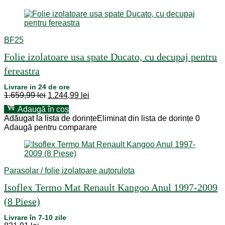
BF25
Folie izolatoare usa spate Ducato, cu decupaj pentru
fereastra
Livrare in 24 de ore
Prețul
Prețul
1.659,99
lei
1.244,99
lei
inițial
curent
Adaugă în coș
a
este:
Adăugat la lista de dorințe
Eliminat din lista de dorințe
0
fost:
1.244,99 lei.
Adaugă pentru comparare
1.659,99 lei.
Parasolar / folie izolatoare autorulota
Isoflex Termo Mat Renault Kangoo Anul 1997-2009
(8 Piese)
Livrare în 7-10 zile