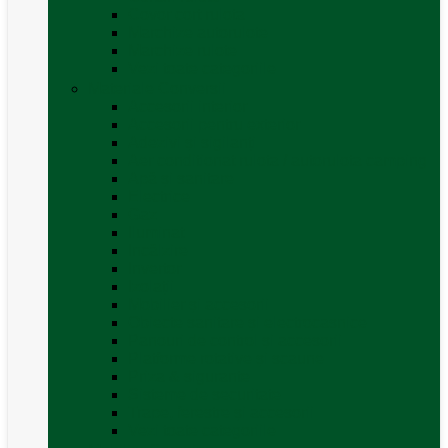
Covor cort rulota
Marchize autorulote
Marchize rulote
Vezi toate categoriile
Materiale Conversii
Accesorii interior
Accesorii pentru exterior
Adezivi și sigilanți
Aer conditionat rulota / autorulota camping
Apă și sanitare
Electrice
Gaz
Iluminat
Incălzire
Invertor
Izolații
Mobilier și accesorii
Obiecte sanitare și electrocasnice
Panouri de control și accesorii
Platforme rotative și scaune
Priza & sigurante
Sisteme de securitate
Trape, ferestre și accesorii
Vezi toate categoriile