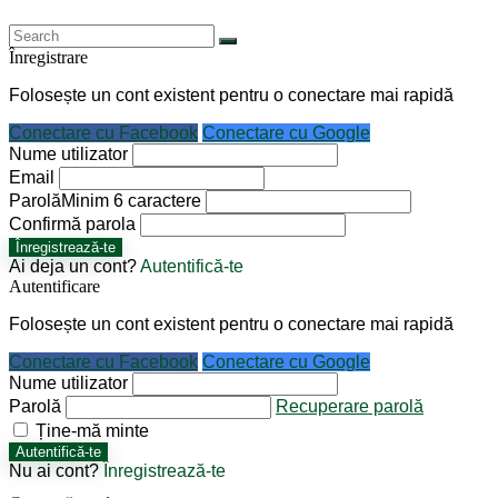
Înregistrare
Folosește un cont existent pentru o conectare mai rapidă
Conectare cu Facebook
Conectare cu Google
Nume utilizator
Email
Parolă
Minim 6 caractere
Confirmă parola
Înregistrează-te
Ai deja un cont?
Autentifică-te
Autentificare
Folosește un cont existent pentru o conectare mai rapidă
Conectare cu Facebook
Conectare cu Google
Nume utilizator
Parolă
Recuperare parolă
Ține-mă minte
Autentifică-te
Nu ai cont?
Înregistrează-te