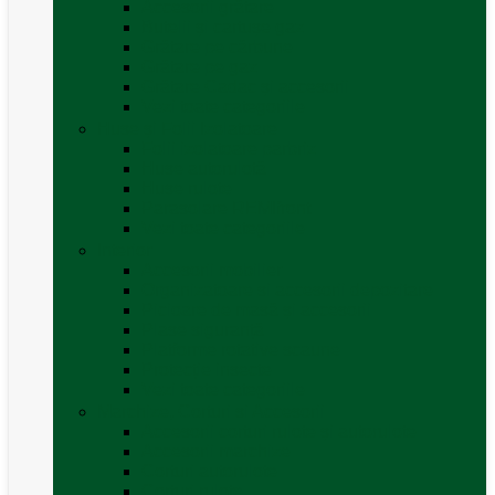
Accesorii grătare
Butelii și cartușe gaz
Grătare pe cărbune
Grătare pe gaz
Grătare Cadac și accesorii
Vezi toate categoriile
Huse și Folii Izolatoare
Folii izolatoare parbriz
Huse autorulotă
Huse rulote
Parasolare REMIfront
Vezi toate categoriile
Interior
Accesorii mobilier
Organizatoare si accesorii depozitare
Picioare de masă și accesorii
Plase siguranță
Platforme rotative scaune
Protecție insecte
Vezi toate categoriile
Marchize, Corturi si Accesorii
Accesorii corturi rulote și autorulote
Accesorii marchize
Corturi autorulote
Corturi rulote