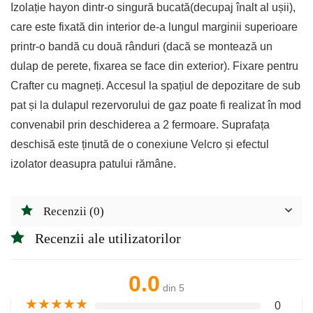
Izolație hayon dintr-o singură bucată
(decupaj înalt al ușii),
care este fixată din interior de-a lungul marginii superioare
printr-o bandă cu două rânduri (dacă se montează un
dulap de perete, fixarea se face din exterior). Fixare pentru
Crafter cu magneți. Accesul la spațiul de depozitare de sub
pat și la dulapul rezervorului de gaz poate fi realizat în mod
convenabil prin deschiderea a 2 fermoare. Suprafața
deschisă este ținută de o conexiune Velcro și efectul
izolator deasupra patului rămâne.
Recenzii (0)
Recenzii ale utilizatorilor
0.0
din 5
★
★
★
★
★
0