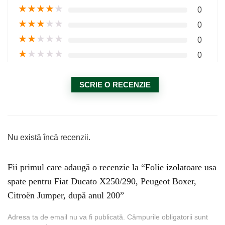
★
★
★
★
★
0
★
★
★
★
★
0
★
★
★
★
★
0
★
★
★
★
★
0
SCRIE O RECENZIE
Nu există încă recenzii.
Fii primul care adaugă o recenzie la “Folie izolatoare usa
spate pentru Fiat Ducato X250/290, Peugeot Boxer,
Citroën Jumper, după anul 200”
Adresa ta de email nu va fi publicată.
Câmpurile obligatorii sunt