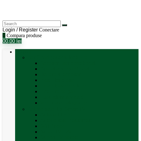
Login / Register
Conectare
0
Compara produse
0
0,00
lei
Categorii
Aer Condiționat și Încălzire
Accesorii aer condiționat
Aparat aer conditionat
Boilere și accesorii
Incalzitor diesel
Incalzitoare electrice
Incalzire pe gaz
Tubulatura aer cald
Vezi toate categoriile
Antene satelit si Smart TV
Antene LTE 5G
Antene satelit automate
SAT finder
Smart TV 12V
Suport TV perete