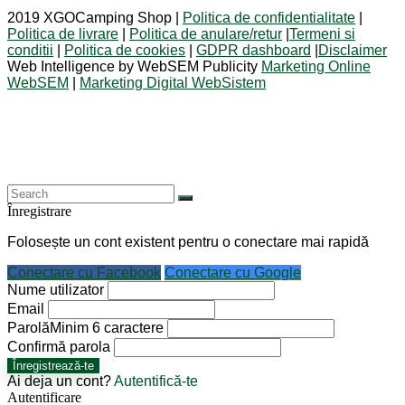
2019 XGOCamping Shop |
Politica de confidentialitate
|
Politica de livrare
|
Politica de anulare/retur
|
Termeni si
conditii
|
Politica de cookies
|
GDPR dashboard
|
Disclaimer
Web Intelligence by WebSEM Publicity
Marketing Online
WebSEM
|
Marketing Digital WebSistem
Înregistrare
Folosește un cont existent pentru o conectare mai rapidă
Conectare cu Facebook
Conectare cu Google
Nume utilizator
Email
Parolă
Minim 6 caractere
Confirmă parola
Înregistrează-te
Ai deja un cont?
Autentifică-te
Autentificare