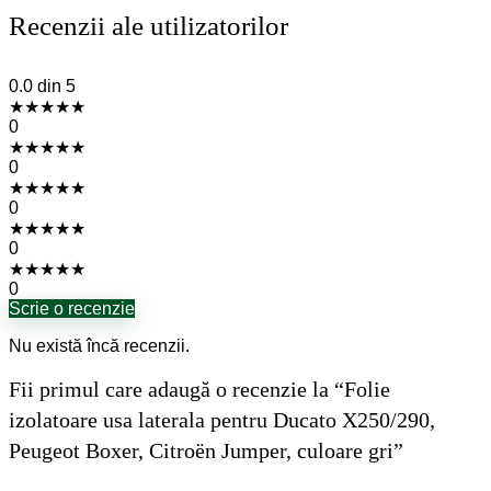
Recenzii ale utilizatorilor
0.0
din 5
★
★
★
★
★
0
★
★
★
★
★
0
★
★
★
★
★
0
★
★
★
★
★
0
★
★
★
★
★
0
Scrie o recenzie
Nu există încă recenzii.
Fii primul care adaugă o recenzie la “Folie
izolatoare usa laterala pentru Ducato X250/290,
Peugeot Boxer, Citroën Jumper, culoare gri”