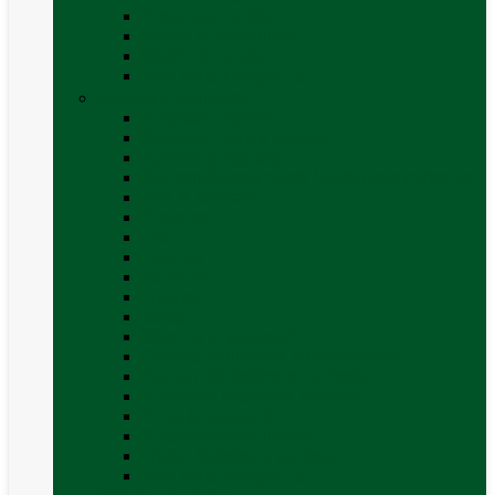
Covor cort rulota
Marchize autorulote
Marchize rulote
Vezi toate categoriile
Materiale Conversii
Accesorii interior
Accesorii pentru exterior
Adezivi și sigilanți
Aer conditionat rulota / autorulota camping
Apă și sanitare
Electrice
Gaz
Iluminat
Incălzire
Invertor
Izolații
Mobilier și accesorii
Obiecte sanitare și electrocasnice
Panouri de control și accesorii
Platforme rotative și scaune
Priza & sigurante
Sisteme de securitate
Trape, ferestre și accesorii
Vezi toate categoriile