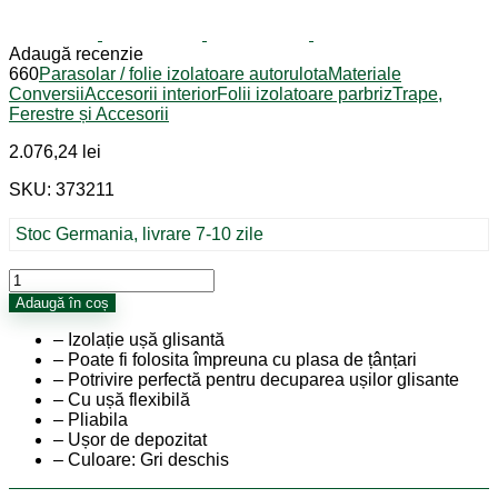
Adaugă recenzie
660
Parasolar / folie izolatoare autorulota
Materiale
Conversii
Accesorii interior
Folii izolatoare parbriz
Trape,
Ferestre și Accesorii
2.076,24
lei
SKU: 373211
Stoc Germania, livrare 7-10 zile
Cantitate
Folie
Adaugă în coș
izolatoare
usa
– Izolație ușă glisantă
laterala
– Poate fi folosita împreuna cu plasa de țânțari
pentru
– Potrivire perfectă pentru decuparea ușilor glisante
Ducato
– Cu ușă flexibilă
X250/290,
– Pliabila
Peugeot
– Ușor de depozitat
Boxer,
– Culoare: Gri deschis
Citroën
Jumper,