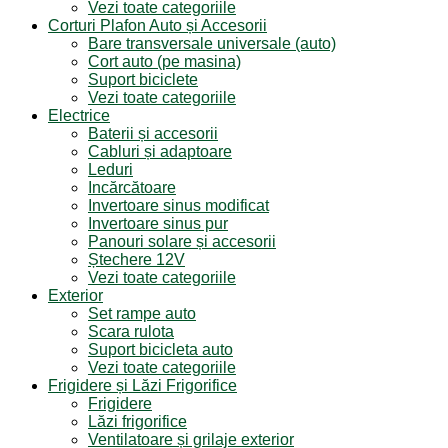
Vezi toate categoriile
Corturi Plafon Auto și Accesorii
Bare transversale universale (auto)
Cort auto (pe masina)
Suport biciclete
Vezi toate categoriile
Electrice
Baterii și accesorii
Cabluri și adaptoare
Leduri
Incărcătoare
Invertoare sinus modificat
Invertoare sinus pur
Panouri solare și accesorii
Ștechere 12V
Vezi toate categoriile
Exterior
Set rampe auto
Scara rulota
Suport bicicleta auto
Vezi toate categoriile
Frigidere și Lăzi Frigorifice
Frigidere
Lăzi frigorifice
Ventilatoare și grilaje exterior