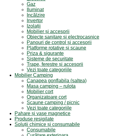
Gaz
Iluminat
Incălzire
Invertor
Izolații
Mobilier și accesorii
Obiecte sanitare și electrocasnice
Panouri de control și accesorii
Platforme rotative și scaune
Priza & sigurante
Sisteme de securitate
Trape, ferestre și accesorii
Vezi toate categoriile
Mobilier Camping
Canapea gonflabila (saltea)
Masa camping – rulota
Mobilier cort
Organizatoare cort
Scaune camping / picnic
Vezi toate categoriile
Pahare și vase magnetice
Produse resigilate
Soluții chimice și consumabile
Consumabile
Curățare exterioara