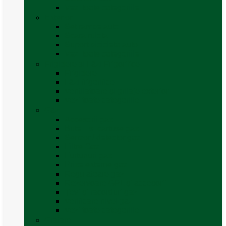
Vezi toate categoriile
Exterior
Set rampe auto
Scara rulota
Suport bicicleta auto
Vezi toate categoriile
Frigidere și Lăzi Frigorifice
Frigidere
Lăzi frigorifice
Ventilatoare și grilaje exterior
Vezi toate categoriile
Gaz
Accesorii gaz
Butelii și cartușe gaz
Senzor / detector gaz
Filtre Gaz
Furtunuri gaz
Prize externe gaz
Regulatoare gaz
Rezervoare GPL și accesorii
Țevi și racorduri gaz
Verificare nivel gaz
Vezi toate categoriile
Grătare