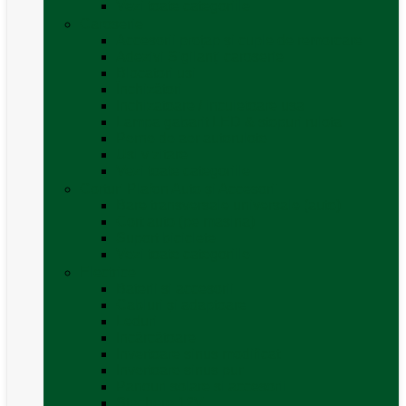
Vezi toate categoriile
Caroserie
Accesorii proțap și cuple de remorcare
Adezivi Sigilanți caroserie
Blocatori uși
Închizători
Inchizatoare / incuietoare usa
Lampa gabarit LED & stopuri rulota
Perne de aer autorulote
Uși vizitare
Vezi toate categoriile
Corturi Plafon Auto și Accesorii
Bare transversale universale (auto)
Cort auto (pe masina)
Suport biciclete
Vezi toate categoriile
Electrice
Baterii și accesorii
Cabluri și adaptoare
Leduri
Incărcătoare
Invertoare sinus modificat
Invertoare sinus pur
Panouri solare și accesorii
Ștechere 12V