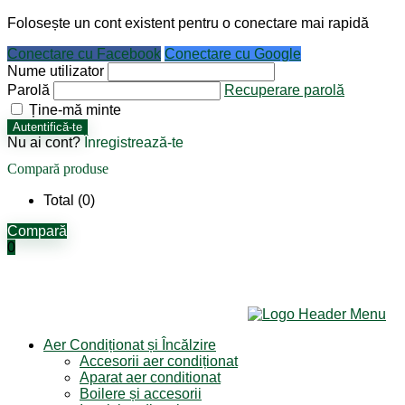
Folosește un cont existent pentru o conectare mai rapidă
Conectare cu Facebook
Conectare cu Google
Nume utilizator
Parolă
Recuperare parolă
Ține-mă minte
Autentifică-te
Nu ai cont?
Înregistrează-te
Compară produse
Total (
0
)
Compară
0
Aer Condiționat și Încălzire
Accesorii aer condiționat
Aparat aer conditionat
Boilere și accesorii