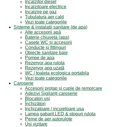
Incalzitor diesel
Incalzitoare electrice
Incalzire pe gaz
Tubulatura aer cald
Vezi toate categoriile
Sisteme & instalatii sanitare (de apa)
Alte accesorii apă
Baterie chiuveta (apa)
Casete WC și accesorii
Conducte și fittinguri
Obiecte sanitare baie
Pompe de apa
Rezervor apa rulota
Rezervor apa uzată
WC / toaleta ecologica portabila
Vezi toate categoriile
Caroserie
Accesorii proțap și cuple de remorcare
Adezivi Sigilanți caroserie
Blocatori uși
Închizători
Inchizatoare / incuietoare usa
Lampa gabarit LED & stopuri rulota
Perne de aer autorulote
Uși vizitare