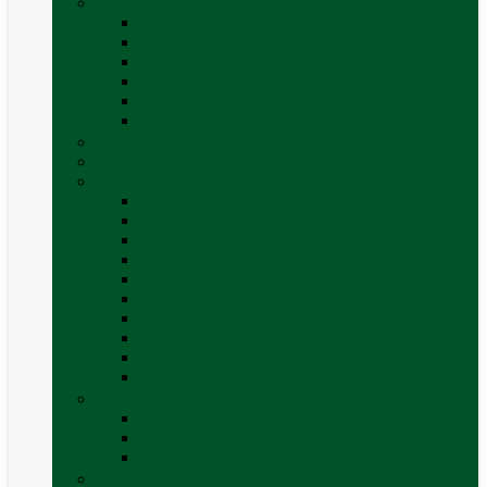
Mobilier Camping
Canapea gonflabila (saltea)
Masa camping – rulota
Mobilier cort
Organizatoare cort
Scaune camping / picnic
Vezi toate categoriile
Pahare și vase magnetice
Produse resigilate
Sisteme & instalatii sanitare (de apa)
Alte accesorii apă
Baterie chiuveta (apa)
Casete WC și accesorii
Conducte și fittinguri
Obiecte sanitare baie
Pompe de apa
Rezervor apa rulota
Rezervor apa uzată
WC / toaleta ecologica portabila
Vezi toate categoriile
Soluții chimice și consumabile
Consumabile
Curățare exterioara
Vezi toate categoriile
Sporturi în natură