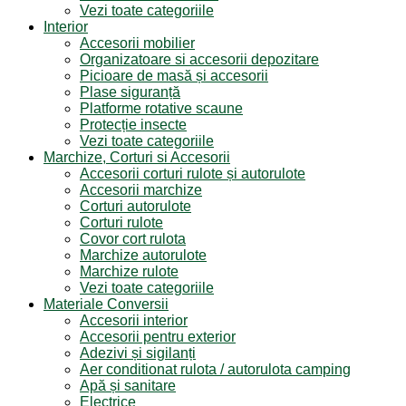
Vezi toate categoriile
Interior
Accesorii mobilier
Organizatoare si accesorii depozitare
Picioare de masă și accesorii
Plase siguranță
Platforme rotative scaune
Protecție insecte
Vezi toate categoriile
Marchize, Corturi si Accesorii
Accesorii corturi rulote și autorulote
Accesorii marchize
Corturi autorulote
Corturi rulote
Covor cort rulota
Marchize autorulote
Marchize rulote
Vezi toate categoriile
Materiale Conversii
Accesorii interior
Accesorii pentru exterior
Adezivi și sigilanți
Aer conditionat rulota / autorulota camping
Apă și sanitare
Electrice