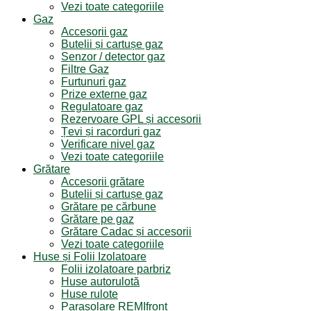
Vezi toate categoriile
Gaz
Accesorii gaz
Butelii și cartușe gaz
Senzor / detector gaz
Filtre Gaz
Furtunuri gaz
Prize externe gaz
Regulatoare gaz
Rezervoare GPL și accesorii
Țevi și racorduri gaz
Verificare nivel gaz
Vezi toate categoriile
Grătare
Accesorii grătare
Butelii și cartușe gaz
Grătare pe cărbune
Grătare pe gaz
Grătare Cadac și accesorii
Vezi toate categoriile
Huse și Folii Izolatoare
Folii izolatoare parbriz
Huse autorulotă
Huse rulote
Parasolare REMIfront