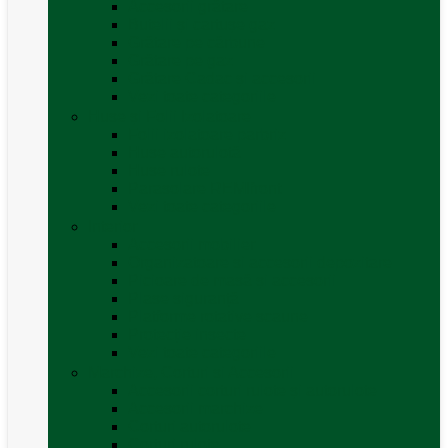
Accesorii grătare
Butelii și cartușe gaz
Grătare pe cărbune
Grătare pe gaz
Grătare Cadac și accesorii
Vezi toate categoriile
Huse și Folii Izolatoare
Folii izolatoare parbriz
Huse autorulotă
Huse rulote
Parasolare REMIfront
Vezi toate categoriile
Interior
Accesorii mobilier
Organizatoare si accesorii depozitare
Picioare de masă și accesorii
Plase siguranță
Platforme rotative scaune
Protecție insecte
Vezi toate categoriile
Marchize, Corturi si Accesorii
Accesorii corturi rulote și autorulote
Accesorii marchize
Corturi autorulote
Corturi rulote