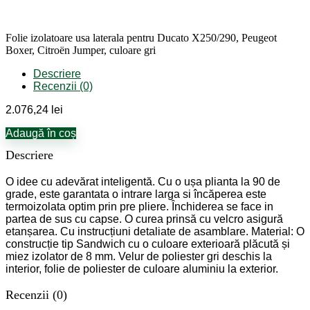
culoare
gri
Folie izolatoare usa laterala pentru Ducato X250/290, Peugeot
Boxer, Citroën Jumper, culoare gri
Descriere
Recenzii (0)
2.076,24
lei
Adaugă în coș
Descriere
O idee cu adevărat inteligentă. Cu o ușa plianta la 90 de
grade, este garantata o intrare larga si încăperea este
termoizolata optim prin pre pliere. Închiderea se face in
partea de sus cu capse. O curea prinsă cu velcro asigură
etanșarea. Cu instrucțiuni detaliate de asamblare. Material: O
construcție tip Sandwich cu o culoare exterioară plăcută și
miez izolator de 8 mm. Velur de poliester gri deschis la
interior, folie de poliester de culoare aluminiu la exterior.
Recenzii (0)