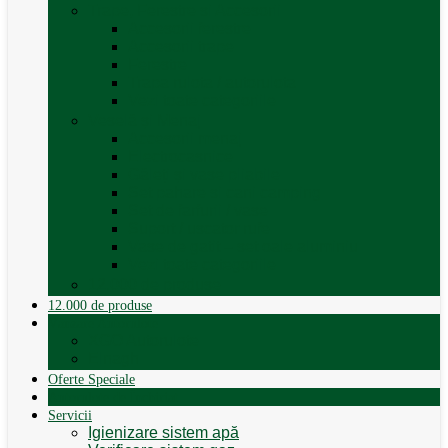
Trape, Ferestre si Accesorii
Accesorii ferestre
Accesorii trape
Ferestre
Trapa rulota / autorulota
Vezi toate categoriile
Veselă și Menaj
Accesorii menaj
Electrocasnice
Găleți și vase pliabile
Set pahare si cani camping
Set de farfurii / vase
Suport / uscator rufe
Vase de gatit – set oale aluminiu
Vezi toate categoriile
12.000 de produse
12.000 de produse
Vânzare Autorulote
XGO Autorulote
Elnagh
Oferte Speciale
Autorulote de Închiriat
Servicii
Igienizare sistem apă