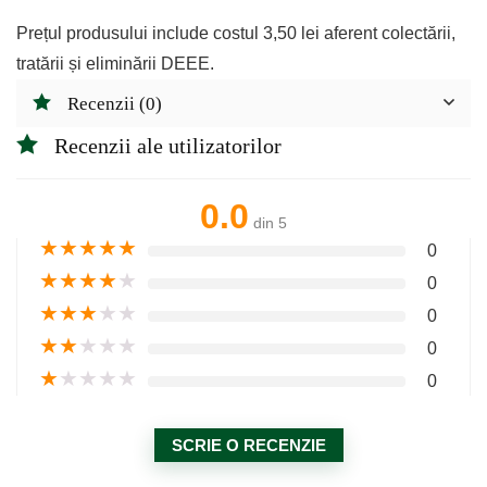
Prețul produsului include costul 3,50 lei aferent colectării,
tratării și eliminării DEEE.
Recenzii (0)
Recenzii ale utilizatorilor
0.0
din 5
★
★
★
★
★
0
★
★
★
★
★
0
★
★
★
★
★
0
★
★
★
★
★
0
★
★
★
★
★
0
SCRIE O RECENZIE