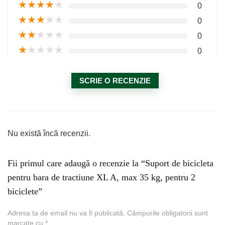
★
★
★
★
★
0
★
★
★
★
★
0
★
★
★
★
★
0
★
★
★
★
★
0
SCRIE O RECENZIE
Nu există încă recenzii.
Fii primul care adaugă o recenzie la “Suport de bicicleta
pentru bara de tractiune XL A, max 35 kg, pentru 2
biciclete”
Adresa ta de email nu va fi publicată.
Câmpurile obligatorii sunt
marcate cu
*