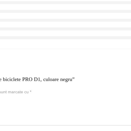
re biciclete PRO D1, culoare negru”
 sunt marcate cu
*