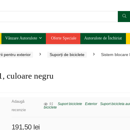
Vânzare Autorulote
Oferte Speciale
Autorulote de Închiriat
ii pentru exterior
Suporți de biciclete
Sistem blocare 
1, culoare negru
Adaugă
91
Suport biciclete
Exterior
Suport bicicleta au
biciclete
recenzie
191,50
lei