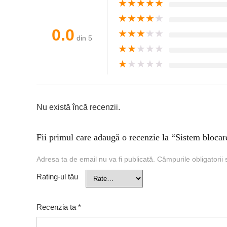
★
★
★
★
★
★
★
★
★
★
0.0
★
★
★
★
★
din 5
★
★
★
★
★
★
★
★
★
★
Nu există încă recenzii.
Fii primul care adaugă o recenzie la “Sistem bloca
Adresa ta de email nu va fi publicată.
Câmpurile obligatorii
Rating-ul tău
Recenzia ta
*