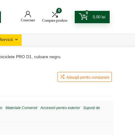
0
0
0,00
lei
Conectare
Compara produse
Servicii
biciclete PRO D1, culoare negru
Adaugă pentru comparare
to
Materiale Conversii
Accesorii pentru exterior
Suporți de