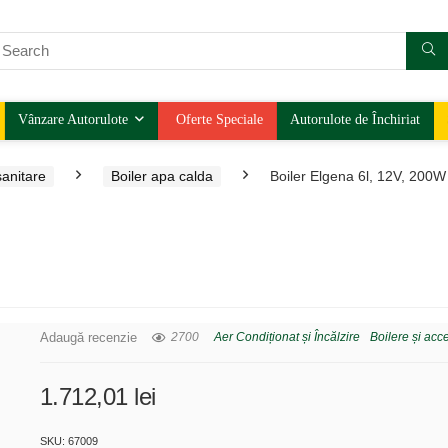
Vânzare Autorulote
Oferte Speciale
Autorulote de Închiriat
sanitare
Boiler apa calda
Boiler Elgena 6l, 12V, 200W
Adaugă recenzie
2700
Aer Condiționat și Încălzire
Boilere și acce
1.712,01
lei
SKU: 67009