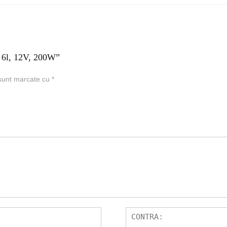
a 6l, 12V, 200W”
 sunt marcate cu
*