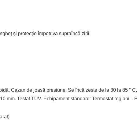
gheț și protecție împotriva supraîncălzirii
 rapidă. Cazan de joasă presiune. Se încălzește de la 30 la 85 ° 
ă 10 mm. Testat TÜV. Echipament standard: Termostat reglabil . Pr
arat)