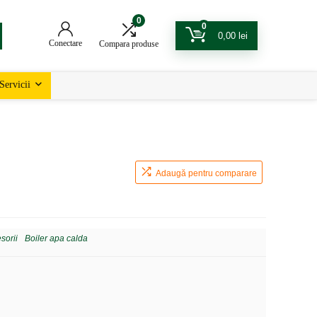
0
0
0,00
lei
Conectare
Compara produse
Servicii
Adaugă pentru comparare
sorii
Boiler apa calda