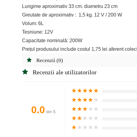
Lungime aproximativ 33 cm. diametru 23 cm
Greutate de aproximativ : 1,5 kg. 12 V / 200 W
Volum: 6L
Tesniune: 12V
Capacitate nominală: 200W
Prețul produsului include costul 1,75 lei aferent colectă
Recenzii (0)
Recenzii ale utilizatorilor
★
★
★
★
★
★
★
★
★
★
0.0
★
★
★
★
★
din 5
★
★
★
★
★
★
★
★
★
★