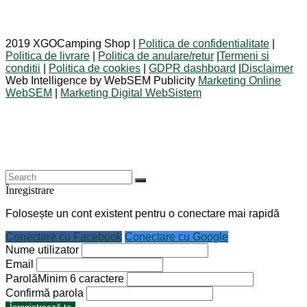
2019 XGOCamping Shop |
Politica de confidentialitate
|
Politica de livrare
|
Politica de anulare/retur
|
Termeni si
conditii
|
Politica de cookies
|
GDPR dashboard
|
Disclaimer
Web Intelligence by WebSEM Publicity
Marketing Online
WebSEM
|
Marketing Digital WebSistem
Înregistrare
Folosește un cont existent pentru o conectare mai rapidă
Conectare cu Facebook
Conectare cu Google
Nume utilizator
Email
Parolă
Minim 6 caractere
Confirmă parola