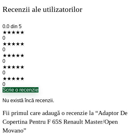
Recenzii ale utilizatorilor
0.0
din 5
★
★
★
★
★
0
★
★
★
★
★
0
★
★
★
★
★
0
★
★
★
★
★
0
★
★
★
★
★
0
Scrie o recenzie
Nu există încă recenzii.
Fii primul care adaugă o recenzie la “Adaptor De
Copertina Pentru F 65S Renault Master/Open
Movano”