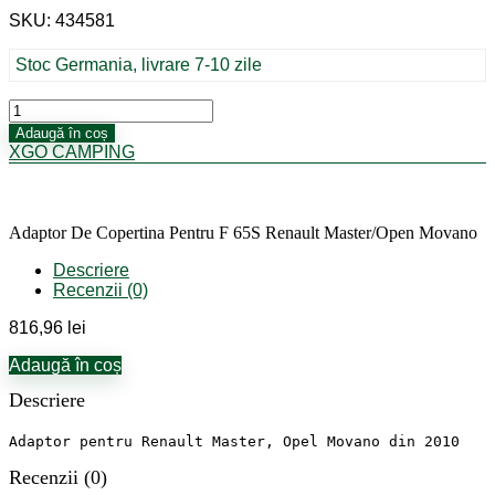
SKU: 434581
Stoc Germania, livrare 7-10 zile
Cantitate
Adaptor
Adaugă în coș
De
XGO CAMPING
Copertina
Pentru
F
65S
Adaptor De Copertina Pentru F 65S Renault Master/Open Movano
Renault
Master/Open
Descriere
Movano
Recenzii (0)
816,96
lei
Adaugă în coș
Descriere
Adaptor pentru Renault Master, Opel Movano din 2010
Recenzii (0)