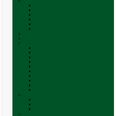
Mobilier Camping
Canapea gonflabila (saltea)
Masa camping – rulota
Mobilier cort
Organizatoare cort
Scaune camping / picnic
Vezi toate categoriile
Pahare și vase magnetice
Produse resigilate
Sisteme & instalatii sanitare (de apa)
Alte accesorii apă
Baterie chiuveta (apa)
Casete WC și accesorii
Conducte și fittinguri
Obiecte sanitare baie
Pompe de apa
Rezervor apa rulota
Rezervor apa uzată
WC / toaleta ecologica portabila
Vezi toate categoriile
Soluții chimice și consumabile
Consumabile
Curățare exterioara
Vezi toate categoriile
Sporturi în natură