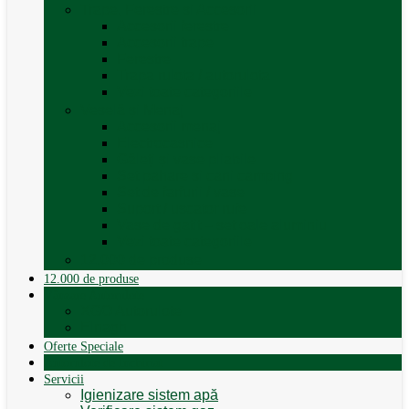
Trape, Ferestre si Accesorii
Accesorii ferestre
Accesorii trape
Ferestre
Trapa rulota / autorulota
Vezi toate categoriile
Veselă și Menaj
Accesorii menaj
Electrocasnice
Găleți și vase pliabile
Set pahare si cani camping
Set de farfurii / vase
Suport / uscator rufe
Vase de gatit – set oale aluminiu
Vezi toate categoriile
12.000 de produse
12.000 de produse
Vânzare Autorulote
XGO Autorulote
Elnagh
Oferte Speciale
Autorulote de Închiriat
Servicii
Igienizare sistem apă