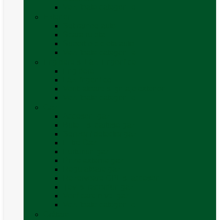
Vezi toate categoriile
Exterior
Set rampe auto
Scara rulota
Suport bicicleta auto
Vezi toate categoriile
Frigidere și Lăzi Frigorifice
Frigidere
Lăzi frigorifice
Ventilatoare și grilaje exterior
Vezi toate categoriile
Gaz
Accesorii gaz
Butelii și cartușe gaz
Senzor / detector gaz
Filtre Gaz
Furtunuri gaz
Prize externe gaz
Regulatoare gaz
Rezervoare GPL și accesorii
Țevi și racorduri gaz
Verificare nivel gaz
Vezi toate categoriile
Grătare