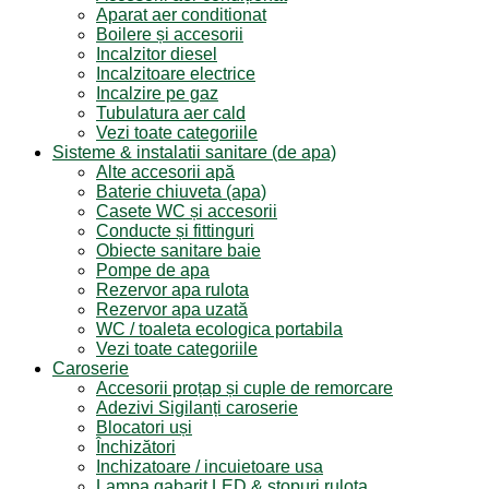
Aparat aer conditionat
Boilere și accesorii
Incalzitor diesel
Incalzitoare electrice
Incalzire pe gaz
Tubulatura aer cald
Vezi toate categoriile
Sisteme & instalatii sanitare (de apa)
Alte accesorii apă
Baterie chiuveta (apa)
Casete WC și accesorii
Conducte și fittinguri
Obiecte sanitare baie
Pompe de apa
Rezervor apa rulota
Rezervor apa uzată
WC / toaleta ecologica portabila
Vezi toate categoriile
Caroserie
Accesorii proțap și cuple de remorcare
Adezivi Sigilanți caroserie
Blocatori uși
Închizători
Inchizatoare / incuietoare usa
Lampa gabarit LED & stopuri rulota