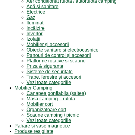
Aer conditionat rulota / autorulota camping
Apă și sanitare
Electrice
Gaz
Iluminat
Incălzire
Invertor
Izolații
Mobilier și accesorii
Obiecte sanitare și electrocasnice
Panouri de control și accesorii
Platforme rotative și scaune
Priza & sigurante
Sisteme de securitate
Trape, ferestre și accesorii
Vezi toate categoriile
Mobilier Camping
Canapea gonflabila (saltea)
Masa camping – rulota
Mobilier cort
Organizatoare cort
Scaune camping / picnic
Vezi toate categoriile
Pahare și vase magnetice
Produse resigilate