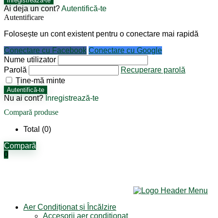
Înregistrează-te
Ai deja un cont?
Autentifică-te
Autentificare
Folosește un cont existent pentru o conectare mai rapidă
Conectare cu Facebook
Conectare cu Google
Nume utilizator
Parolă
Recuperare parolă
Ține-mă minte
Autentifică-te
Nu ai cont?
Înregistrează-te
Compară produse
Total (
0
)
Compară
0
Aer Condiționat și Încălzire
Accesorii aer condiționat