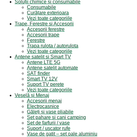
Soluții chimice și consumabile
Consumabile
Curățare exterioara
Vezi toate categoriile
Trape, Ferestre si Accesorii
Accesorii ferestre
Accesorii trape
Ferestre
Trapa rulota / autorulota
Vezi toate categoriile
Antene satelit si Smart TV
Antene LTE 5G
Antene satelit automate
SAT finder
Smart TV 12V
Suport TV perete
Vezi toate categoriile
Veselă și Menaj
Accesorii menaj
Electrocasnice
Găleți și vase pliabile
Set pahare si cani camping
Set de farfurii / vase
Suport / uscator rufe
Vase de gatit – set oale aluminiu