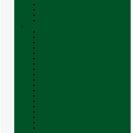
Covor cort rulota
Marchize autorulote
Marchize rulote
Vezi toate categoriile
Materiale Conversii
Accesorii interior
Accesorii pentru exterior
Adezivi și sigilanți
Aer conditionat rulota / autorulota camping
Apă și sanitare
Electrice
Gaz
Iluminat
Incălzire
Invertor
Izolații
Mobilier și accesorii
Obiecte sanitare și electrocasnice
Panouri de control și accesorii
Platforme rotative și scaune
Priza & sigurante
Sisteme de securitate
Trape, ferestre și accesorii
Vezi toate categoriile