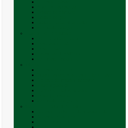
Accesorii grătare
Butelii și cartușe gaz
Grătare pe cărbune
Grătare pe gaz
Grătare Cadac și accesorii
Vezi toate categoriile
Huse și Folii Izolatoare
Folii izolatoare parbriz
Huse autorulotă
Huse rulote
Parasolare REMIfront
Vezi toate categoriile
Interior
Accesorii mobilier
Organizatoare si accesorii depozitare
Picioare de masă și accesorii
Plase siguranță
Platforme rotative scaune
Protecție insecte
Vezi toate categoriile
Marchize, Corturi si Accesorii
Accesorii corturi rulote și autorulote
Accesorii marchize
Corturi autorulote
Corturi rulote