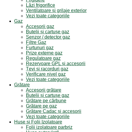
Lăzi frigorifice
Ventilatoare și grilaje exterior
Vezi toate categoriile
Gaz
Accesorii gaz
Butelii și cartușe gaz
Senzor / detector gaz
Filtre Gaz
Furtunuri gaz
Prize externe gaz
Regulatoare gaz
Rezervoare GPL și accesorii
Țevi și racorduri gaz
Verificare nivel gaz
Vezi toate categoriile
Grătare
Accesorii grătare
Butelii și cartușe gaz
Grătare pe cărbune
Grătare pe gaz
Grătare Cadac și accesorii
Vezi toate categoriile
Huse și Folii Izolatoare
Folii izolatoare parbriz