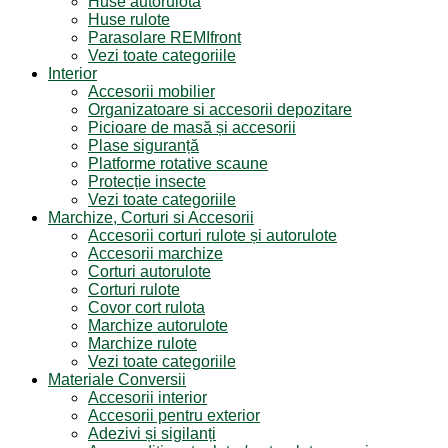
Huse autorulotă
Huse rulote
Parasolare REMIfront
Vezi toate categoriile
Interior
Accesorii mobilier
Organizatoare si accesorii depozitare
Picioare de masă și accesorii
Plase siguranță
Platforme rotative scaune
Protecție insecte
Vezi toate categoriile
Marchize, Corturi si Accesorii
Accesorii corturi rulote și autorulote
Accesorii marchize
Corturi autorulote
Corturi rulote
Covor cort rulota
Marchize autorulote
Marchize rulote
Vezi toate categoriile
Materiale Conversii
Accesorii interior
Accesorii pentru exterior
Adezivi și sigilanți