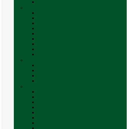
Vezi toate categoriile
Caroserie
Accesorii proțap și cuple de remorcare
Adezivi Sigilanți caroserie
Blocatori uși
Închizători
Inchizatoare / incuietoare usa
Lampa gabarit LED & stopuri rulota
Perne de aer autorulote
Uși vizitare
Vezi toate categoriile
Corturi Plafon Auto și Accesorii
Bare transversale universale (auto)
Cort auto (pe masina)
Suport biciclete
Vezi toate categoriile
Electrice
Baterii și accesorii
Cabluri și adaptoare
Leduri
Incărcătoare
Invertoare sinus modificat
Invertoare sinus pur
Panouri solare și accesorii
Ștechere 12V