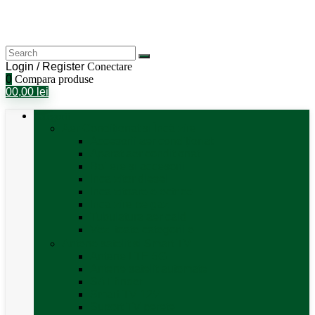
Login / Register
Conectare
0
Compara produse
0
0,00
lei
Categorii
Aer Condiționat și Încălzire
Accesorii aer condiționat
Aparat aer conditionat
Boilere și accesorii
Incalzitor diesel
Incalzitoare electrice
Incalzire pe gaz
Tubulatura aer cald
Vezi toate categoriile
Antene satelit si Smart TV
Antene LTE 5G
Antene satelit automate
SAT finder
Smart TV 12V
Suport TV perete