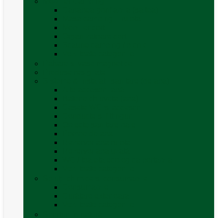
Mobilier Camping
Canapea gonflabila (saltea)
Masa camping – rulota
Mobilier cort
Organizatoare cort
Scaune camping / picnic
Vezi toate categoriile
Pahare și vase magnetice
Produse resigilate
Sisteme & instalatii sanitare (de apa)
Alte accesorii apă
Baterie chiuveta (apa)
Casete WC și accesorii
Conducte și fittinguri
Obiecte sanitare baie
Pompe de apa
Rezervor apa rulota
Rezervor apa uzată
WC / toaleta ecologica portabila
Vezi toate categoriile
Soluții chimice și consumabile
Consumabile
Curățare exterioara
Vezi toate categoriile
Sporturi în natură