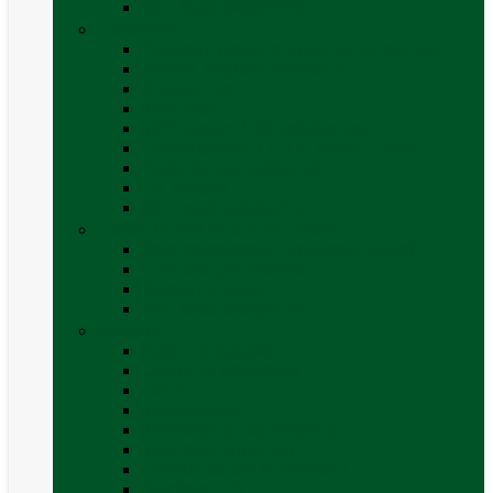
Vezi toate categoriile
Caroserie
Accesorii proțap și cuple de remorcare
Adezivi Sigilanți caroserie
Blocatori uși
Închizători
Inchizatoare / incuietoare usa
Lampa gabarit LED & stopuri rulota
Perne de aer autorulote
Uși vizitare
Vezi toate categoriile
Corturi Plafon Auto și Accesorii
Bare transversale universale (auto)
Cort auto (pe masina)
Suport biciclete
Vezi toate categoriile
Electrice
Baterii și accesorii
Cabluri și adaptoare
Leduri
Incărcătoare
Invertoare sinus modificat
Invertoare sinus pur
Panouri solare și accesorii
Ștechere 12V