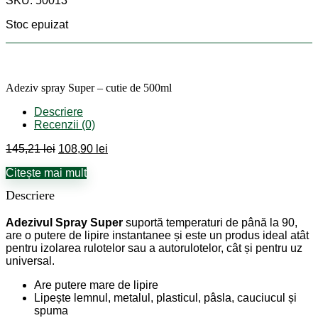
SKU: 50013
a
este:
fost:
108,90 lei.
Stoc epuizat
145,21 lei.
Adeziv spray Super – cutie de 500ml
Descriere
Recenzii (0)
Prețul
Prețul
145,21
lei
108,90
lei
inițial
curent
Citește mai mult
a
este:
fost:
108,90 lei.
Descriere
145,21 lei.
Adezivul Spray Super
suportă temperaturi de până la 90,
are o putere de lipire instantanee și este un produs ideal atât
pentru izolarea rulotelor sau a autorulotelor, cât și pentru uz
universal.
Are putere mare de lipire
Lipește lemnul, metalul, plasticul, pâsla, cauciucul și
spuma