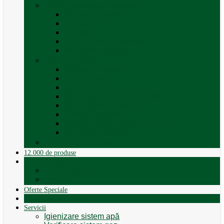
Trape, Ferestre si Accesorii
Accesorii ferestre
Accesorii trape
Ferestre
Trapa rulota / autorulota
Vezi toate categoriile
Veselă și Menaj
Accesorii menaj
Electrocasnice
Găleți și vase pliabile
Set pahare si cani camping
Set de farfurii / vase
Suport / uscator rufe
Vase de gatit – set oale aluminiu
Vezi toate categoriile
12.000 de produse
12.000 de produse
Vânzare Autorulote
XGO Autorulote
Elnagh
Oferte Speciale
Autorulote de Închiriat
Servicii
Igienizare sistem apă