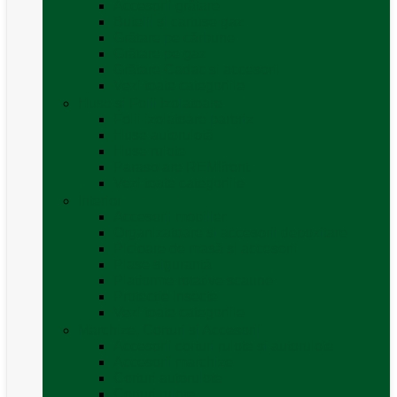
Accesorii grătare
Butelii și cartușe gaz
Grătare pe cărbune
Grătare pe gaz
Grătare Cadac și accesorii
Vezi toate categoriile
Huse și Folii Izolatoare
Folii izolatoare parbriz
Huse autorulotă
Huse rulote
Parasolare REMIfront
Vezi toate categoriile
Interior
Accesorii mobilier
Organizatoare si accesorii depozitare
Picioare de masă și accesorii
Plase siguranță
Platforme rotative scaune
Protecție insecte
Vezi toate categoriile
Marchize, Corturi si Accesorii
Accesorii corturi rulote și autorulote
Accesorii marchize
Corturi autorulote
Corturi rulote