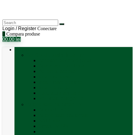
Login / Register
Conectare
0
Compara produse
0
0,00
lei
Categorii
Aer Condiționat și Încălzire
Accesorii aer condiționat
Aparat aer conditionat
Boilere și accesorii
Incalzitor diesel
Incalzitoare electrice
Incalzire pe gaz
Tubulatura aer cald
Vezi toate categoriile
Antene satelit si Smart TV
Antene LTE 5G
Antene satelit automate
SAT finder
Smart TV 12V
Suport TV perete