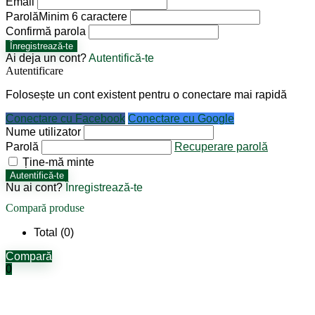
Email
Parolă
Minim 6 caractere
Confirmă parola
Înregistrează-te
Ai deja un cont?
Autentifică-te
Autentificare
Folosește un cont existent pentru o conectare mai rapidă
Conectare cu Facebook
Conectare cu Google
Nume utilizator
Parolă
Recuperare parolă
Ține-mă minte
Autentifică-te
Nu ai cont?
Înregistrează-te
Compară produse
Total (
0
)
Compară
0