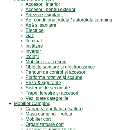
Accesorii interior
Accesorii pentru exterior
Adezivi și sigilanți
Aer conditionat rulota / autorulota camping
Apă și sanitare
Electrice
Gaz
Iluminat
Incălzire
Invertor
Izolații
Mobilier și accesorii
Obiecte sanitare și electrocasnice
Panouri de control și accesorii
Platforme rotative și scaune
Priza & sigurante
Sisteme de securitate
Trape, ferestre și accesorii
Vezi toate categoriile
Mobilier Camping
Canapea gonflabila (saltea)
Masa camping – rulota
Mobilier cort
Organizatoare cort
Scaune camping / picnic