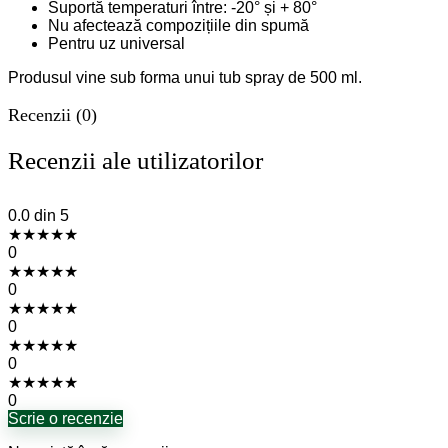
Suportă temperaturi între: -20° și + 80°
Nu afectează compozițiile din spumă
Pentru uz universal
Produsul vine sub forma unui tub spray de 500 ml.
Recenzii (0)
Recenzii ale utilizatorilor
0.0
din 5
★
★
★
★
★
0
★
★
★
★
★
0
★
★
★
★
★
0
★
★
★
★
★
0
★
★
★
★
★
0
Scrie o recenzie