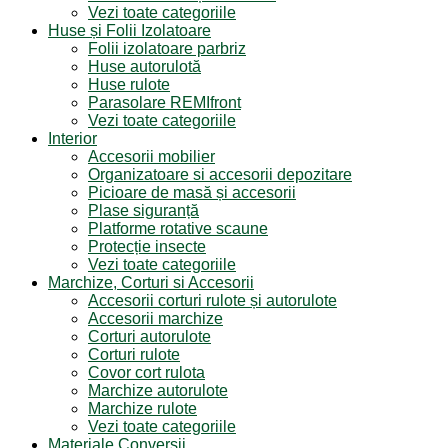
Vezi toate categoriile
Huse și Folii Izolatoare
Folii izolatoare parbriz
Huse autorulotă
Huse rulote
Parasolare REMIfront
Vezi toate categoriile
Interior
Accesorii mobilier
Organizatoare si accesorii depozitare
Picioare de masă și accesorii
Plase siguranță
Platforme rotative scaune
Protecție insecte
Vezi toate categoriile
Marchize, Corturi si Accesorii
Accesorii corturi rulote și autorulote
Accesorii marchize
Corturi autorulote
Corturi rulote
Covor cort rulota
Marchize autorulote
Marchize rulote
Vezi toate categoriile
Materiale Conversii