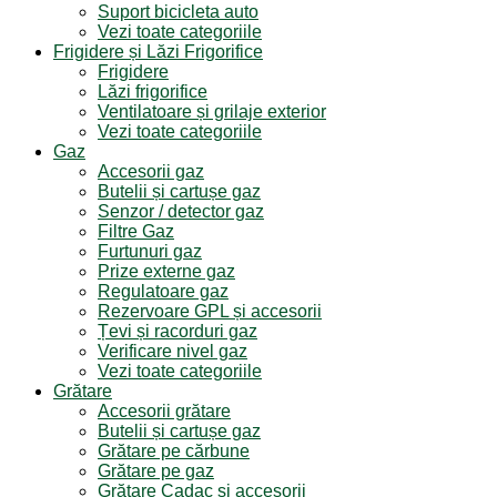
Suport bicicleta auto
Vezi toate categoriile
Frigidere și Lăzi Frigorifice
Frigidere
Lăzi frigorifice
Ventilatoare și grilaje exterior
Vezi toate categoriile
Gaz
Accesorii gaz
Butelii și cartușe gaz
Senzor / detector gaz
Filtre Gaz
Furtunuri gaz
Prize externe gaz
Regulatoare gaz
Rezervoare GPL și accesorii
Țevi și racorduri gaz
Verificare nivel gaz
Vezi toate categoriile
Grătare
Accesorii grătare
Butelii și cartușe gaz
Grătare pe cărbune
Grătare pe gaz
Grătare Cadac și accesorii