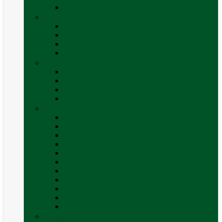
Vezi toate categoriile
Exterior
Set rampe auto
Scara rulota
Suport bicicleta auto
Vezi toate categoriile
Frigidere și Lăzi Frigorifice
Frigidere
Lăzi frigorifice
Ventilatoare și grilaje exterior
Vezi toate categoriile
Gaz
Accesorii gaz
Butelii și cartușe gaz
Senzor / detector gaz
Filtre Gaz
Furtunuri gaz
Prize externe gaz
Regulatoare gaz
Rezervoare GPL și accesorii
Țevi și racorduri gaz
Verificare nivel gaz
Vezi toate categoriile
Grătare