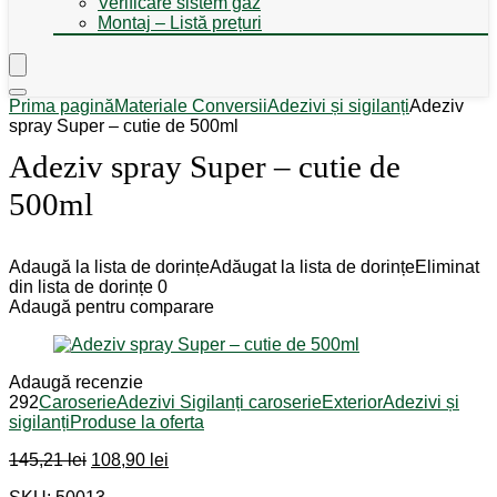
Verificare sistem gaz
Montaj – Listă prețuri
Prima pagină
Materiale Conversii
Adezivi și sigilanți
Adeziv
spray Super – cutie de 500ml
Adeziv spray Super – cutie de
500ml
Adaugă la lista de dorințe
Adăugat la lista de dorințe
Eliminat
din lista de dorințe
0
Adaugă pentru comparare
Adaugă recenzie
292
Caroserie
Adezivi Sigilanți caroserie
Exterior
Adezivi și
sigilanți
Produse la oferta
Prețul
Prețul
145,21
lei
108,90
lei
inițial
curent