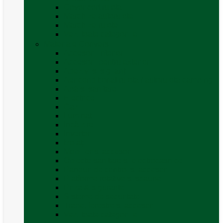
Covor cort rulota
Marchize autorulote
Marchize rulote
Vezi toate categoriile
Materiale Conversii
Accesorii interior
Accesorii pentru exterior
Adezivi și sigilanți
Aer conditionat rulota / autorulota camping
Apă și sanitare
Electrice
Gaz
Iluminat
Incălzire
Invertor
Izolații
Mobilier și accesorii
Obiecte sanitare și electrocasnice
Panouri de control și accesorii
Platforme rotative și scaune
Priza & sigurante
Sisteme de securitate
Trape, ferestre și accesorii
Vezi toate categoriile