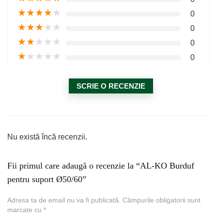
★
★
★
★
★
0
★
★
★
★
★
0
★
★
★
★
★
0
★
★
★
★
★
0
SCRIE O RECENZIE
Nu există încă recenzii.
Fii primul care adaugă o recenzie la “AL-KO Burduf
pentru suport Ø50/60”
Adresa ta de email nu va fi publicată.
Câmpurile obligatorii sunt
marcate cu
*