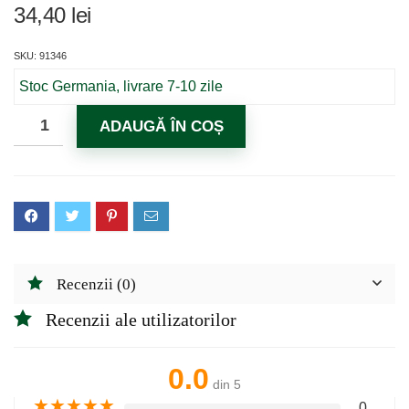
34,40
lei
SKU: 91346
Stoc Germania, livrare 7-10 zile
ADAUGĂ ÎN COȘ
Recenzii (0)
Recenzii ale utilizatorilor
0.0
din 5
★
★
★
★
★
0