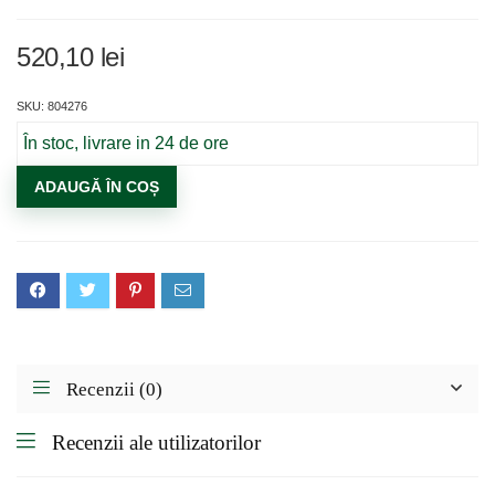
520,10
lei
SKU: 804276
În stoc, livrare in 24 de ore
Cantitate
ADAUGĂ ÎN COȘ
Aspirator
2In1
Power
Deluxe
200W
Recenzii (0)
Recenzii ale utilizatorilor