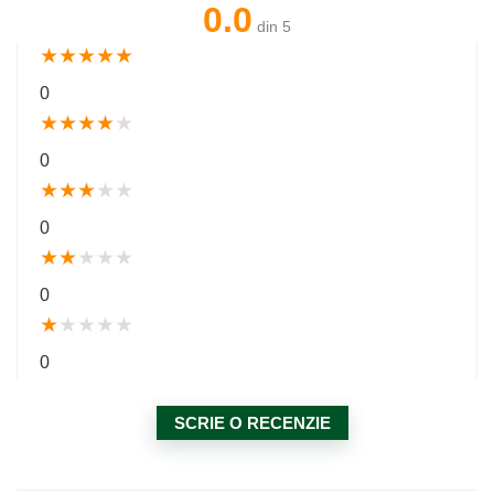
0.0
din 5
★
★
★
★
★
0
★
★
★
★
★
0
★
★
★
★
★
0
★
★
★
★
★
0
★
★
★
★
★
0
SCRIE O RECENZIE