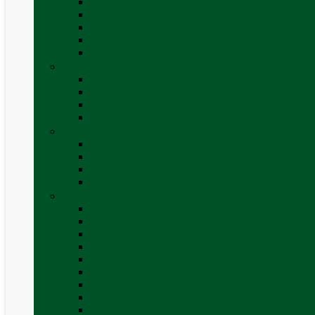
Invertoare sinus modificat
Invertoare sinus pur
Panouri solare și accesorii
Ștechere 12V
Vezi toate categoriile
Exterior
Set rampe auto
Scara rulota
Suport bicicleta auto
Vezi toate categoriile
Frigidere și Lăzi Frigorifice
Frigidere
Lăzi frigorifice
Ventilatoare și grilaje exterior
Vezi toate categoriile
Gaz
Accesorii gaz
Butelii și cartușe gaz
Senzor / detector gaz
Filtre Gaz
Furtunuri gaz
Prize externe gaz
Regulatoare gaz
Rezervoare GPL și accesorii
Țevi și racorduri gaz