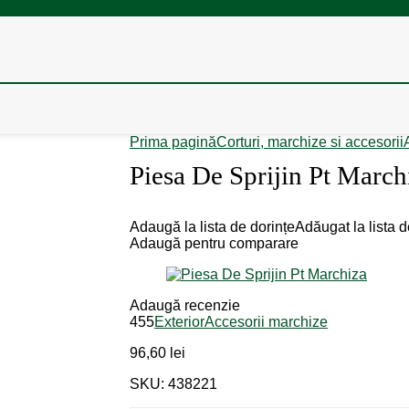
Prima pagină
Corturi, marchize si accesorii
Piesa De Sprijin Pt March
Adaugă la lista de dorințe
Adăugat la lista d
Adaugă pentru comparare
Adaugă recenzie
455
Exterior
Accesorii marchize
96,60
lei
SKU: 438221