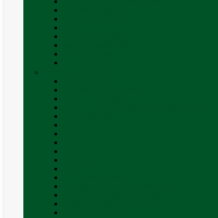
Accesorii corturi rulote și autorulote
Accesorii marchize
Corturi autorulote
Corturi rulote
Covor cort rulota
Marchize autorulote
Marchize rulote
Vezi toate categoriile
Materiale Conversii
Accesorii interior
Accesorii pentru exterior
Adezivi și sigilanți
Aer conditionat rulota / autorulota camping
Apă și sanitare
Electrice
Gaz
Iluminat
Incălzire
Invertor
Izolații
Mobilier și accesorii
Obiecte sanitare și electrocasnice
Panouri de control și accesorii
Platforme rotative și scaune
Priza & sigurante