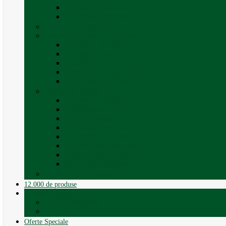
Curățare exterioara
Vezi toate categoriile
Sporturi în natură
Trape, Ferestre si Accesorii
Accesorii ferestre
Accesorii trape
Ferestre
Trapa rulota / autorulota
Vezi toate categoriile
Veselă și Menaj
Accesorii menaj
Electrocasnice
Găleți și vase pliabile
Set pahare si cani camping
Set de farfurii / vase
Suport / uscator rufe
Vase de gatit – set oale aluminiu
Vezi toate categoriile
12.000 de produse
12.000 de produse
Vânzare Autorulote
XGO Autorulote
Elnagh
Oferte Speciale