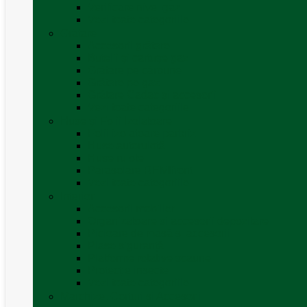
Verificare nivel gaz
Vezi toate categoriile
Grătare
Accesorii grătare
Butelii și cartușe gaz
Grătare pe cărbune
Grătare pe gaz
Grătare Cadac și accesorii
Vezi toate categoriile
Huse și Folii Izolatoare
Folii izolatoare parbriz
Huse autorulotă
Huse rulote
Parasolare REMIfront
Vezi toate categoriile
Interior
Accesorii mobilier
Organizatoare si accesorii depozitare
Picioare de masă și accesorii
Plase siguranță
Platforme rotative scaune
Protecție insecte
Vezi toate categoriile
Marchize, Corturi si Accesorii