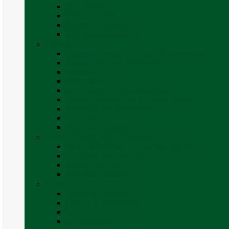
SAT finder
Smart TV 12V
Suport TV perete
Vezi toate categoriile
Caroserie
Accesorii proțap și cuple de remorcare
Adezivi Sigilanți caroserie
Blocatori uși
Închizători
Inchizatoare / incuietoare usa
Lampa gabarit LED & stopuri rulota
Perne de aer autorulote
Uși vizitare
Vezi toate categoriile
Corturi Plafon Auto și Accesorii
Bare transversale universale (auto)
Cort auto (pe masina)
Suport biciclete
Vezi toate categoriile
Electrice
Baterii și accesorii
Cabluri și adaptoare
Leduri
Incărcătoare