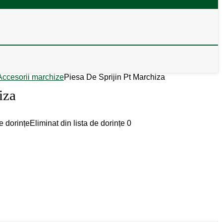
Accesorii marchize
Piesa De Sprijin Pt Marchiza
iza
e dorințe
Eliminat din lista de dorințe
0