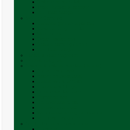
Sisteme de securitate
Trape, ferestre și accesorii
Vezi toate categoriile
Mobilier Camping
Canapea gonflabila (saltea)
Masa camping – rulota
Mobilier cort
Organizatoare cort
Scaune camping / picnic
Vezi toate categoriile
Pahare și vase magnetice
Produse resigilate
Sisteme & instalatii sanitare (de apa)
Alte accesorii apă
Baterie chiuveta (apa)
Casete WC și accesorii
Conducte și fittinguri
Obiecte sanitare baie
Pompe de apa
Rezervor apa rulota
Rezervor apa uzată
WC / toaleta ecologica portabila
Vezi toate categoriile
Soluții chimice și consumabile
Consumabile