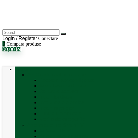
Login / Register
Conectare
0
Compara produse
0
0,00
lei
Categorii
Aer Condiționat și Încălzire
Accesorii aer condiționat
Aparat aer conditionat
Boilere și accesorii
Incalzitor diesel
Incalzitoare electrice
Incalzire pe gaz
Tubulatura aer cald
Vezi toate categoriile
Antene satelit si Smart TV
Antene LTE 5G
Antene satelit automate