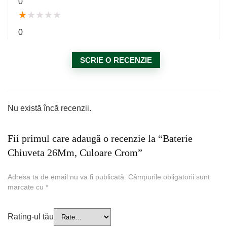
0
★
★
★
★
★
0
SCRIE O RECENZIE
Nu există încă recenzii.
Fii primul care adaugă o recenzie la “Baterie
Chiuveta 26Mm, Culoare Crom”
Adresa ta de email nu va fi publicată.
Câmpurile obligatorii sunt
marcate cu
*
Rating-ul tău