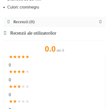
Culori: crom/negru
Recenzii (0)
Recenzii ale utilizatorilor
0.0
din 5
★
★
★
★
★
0
★
★
★
★
★
0
★
★
★
★
★
0
★
★
★
★
★