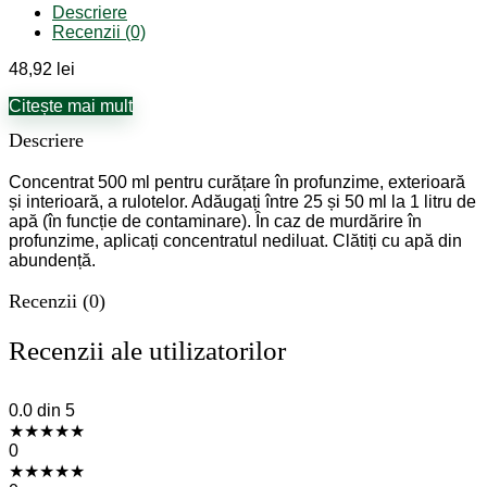
Descriere
Recenzii (0)
48,92
lei
Citește mai mult
Descriere
Concentrat 500 ml pentru curățare în profunzime, exterioară
și interioară, a rulotelor. Adăugați între 25 și 50 ml la 1 litru de
apă (în funcție de contaminare). În caz de murdărire în
profunzime, aplicați concentratul nediluat. Clătiți cu apă din
abundență.
Recenzii (0)
Recenzii ale utilizatorilor
0.0
din 5
★
★
★
★
★
0
★
★
★
★
★