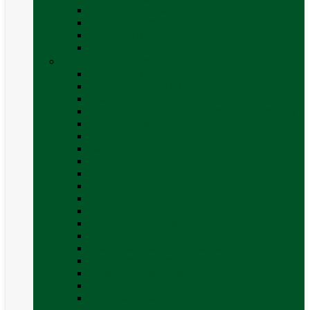
Covor cort rulota
Marchize autorulote
Marchize rulote
Vezi toate categoriile
Materiale Conversii
Accesorii interior
Accesorii pentru exterior
Adezivi și sigilanți
Aer conditionat rulota / autorulota camping
Apă și sanitare
Electrice
Gaz
Iluminat
Incălzire
Invertor
Izolații
Mobilier și accesorii
Obiecte sanitare și electrocasnice
Panouri de control și accesorii
Platforme rotative și scaune
Priza & sigurante
Sisteme de securitate
Trape, ferestre și accesorii
Vezi toate categoriile