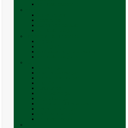
Vezi toate categoriile
Exterior
Set rampe auto
Scara rulota
Suport bicicleta auto
Vezi toate categoriile
Frigidere și Lăzi Frigorifice
Frigidere
Lăzi frigorifice
Ventilatoare și grilaje exterior
Vezi toate categoriile
Gaz
Accesorii gaz
Butelii și cartușe gaz
Senzor / detector gaz
Filtre Gaz
Furtunuri gaz
Prize externe gaz
Regulatoare gaz
Rezervoare GPL și accesorii
Țevi și racorduri gaz
Verificare nivel gaz
Vezi toate categoriile
Grătare