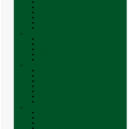
Accesorii grătare
Butelii și cartușe gaz
Grătare pe cărbune
Grătare pe gaz
Grătare Cadac și accesorii
Vezi toate categoriile
Huse și Folii Izolatoare
Folii izolatoare parbriz
Huse autorulotă
Huse rulote
Parasolare REMIfront
Vezi toate categoriile
Interior
Accesorii mobilier
Organizatoare si accesorii depozitare
Picioare de masă și accesorii
Plase siguranță
Platforme rotative scaune
Protecție insecte
Vezi toate categoriile
Marchize, Corturi si Accesorii
Accesorii corturi rulote și autorulote
Accesorii marchize
Corturi autorulote
Corturi rulote