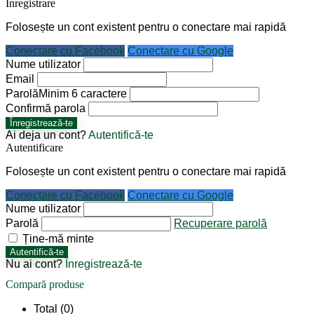
Înregistrare
Folosește un cont existent pentru o conectare mai rapidă
Conectare cu Facebook
Conectare cu Google
Nume utilizator
Email
Parolă
Minim 6 caractere
Confirmă parola
Înregistrează-te
Ai deja un cont?
Autentifică-te
Autentificare
Folosește un cont existent pentru o conectare mai rapidă
Conectare cu Facebook
Conectare cu Google
Nume utilizator
Parolă
Recuperare parolă
Ține-mă minte
Autentifică-te
Nu ai cont?
Înregistrează-te
Compară produse
Total (
0
)