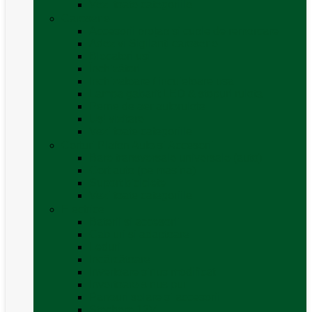
Vezi toate categoriile
Caroserie
Accesorii proțap și cuple de remorcare
Adezivi Sigilanți caroserie
Blocatori uși
Închizători
Inchizatoare / incuietoare usa
Lampa gabarit LED & stopuri rulota
Perne de aer autorulote
Uși vizitare
Vezi toate categoriile
Corturi Plafon Auto și Accesorii
Bare transversale universale (auto)
Cort auto (pe masina)
Suport biciclete
Vezi toate categoriile
Electrice
Baterii și accesorii
Cabluri și adaptoare
Leduri
Incărcătoare
Invertoare sinus modificat
Invertoare sinus pur
Panouri solare și accesorii
Ștechere 12V