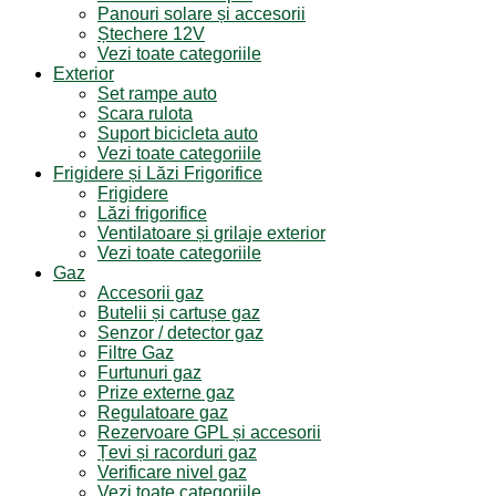
Panouri solare și accesorii
Ștechere 12V
Vezi toate categoriile
Exterior
Set rampe auto
Scara rulota
Suport bicicleta auto
Vezi toate categoriile
Frigidere și Lăzi Frigorifice
Frigidere
Lăzi frigorifice
Ventilatoare și grilaje exterior
Vezi toate categoriile
Gaz
Accesorii gaz
Butelii și cartușe gaz
Senzor / detector gaz
Filtre Gaz
Furtunuri gaz
Prize externe gaz
Regulatoare gaz
Rezervoare GPL și accesorii
Țevi și racorduri gaz
Verificare nivel gaz
Vezi toate categoriile