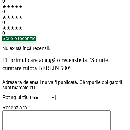
0
★
★
★
★
★
0
★
★
★
★
★
0
★
★
★
★
★
0
Scrie o recenzie
Nu există încă recenzii.
Fii primul care adaugă o recenzie la “Solutie
curatare rulota BERLIN 500”
Adresa ta de email nu va fi publicată.
Câmpurile obligatorii
sunt marcate cu
*
Rating-ul tău
Recenzia ta
*