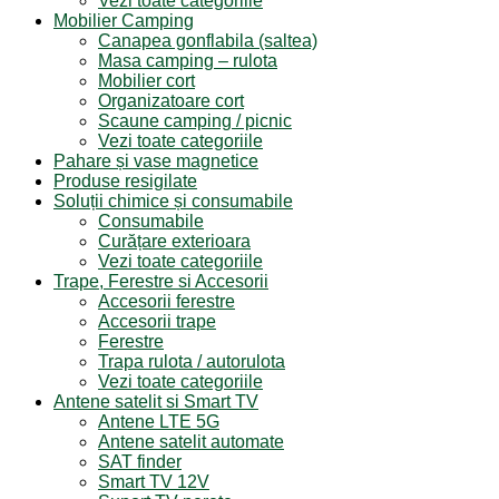
Vezi toate categoriile
Mobilier Camping
Canapea gonflabila (saltea)
Masa camping – rulota
Mobilier cort
Organizatoare cort
Scaune camping / picnic
Vezi toate categoriile
Pahare și vase magnetice
Produse resigilate
Soluții chimice și consumabile
Consumabile
Curățare exterioara
Vezi toate categoriile
Trape, Ferestre si Accesorii
Accesorii ferestre
Accesorii trape
Ferestre
Trapa rulota / autorulota
Vezi toate categoriile
Antene satelit si Smart TV
Antene LTE 5G
Antene satelit automate
SAT finder
Smart TV 12V