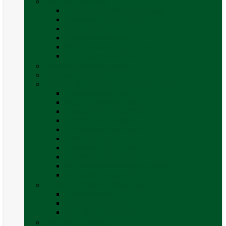
Mobilier Camping
Canapea gonflabila (saltea)
Masa camping – rulota
Mobilier cort
Organizatoare cort
Scaune camping / picnic
Vezi toate categoriile
Pahare și vase magnetice
Produse resigilate
Sisteme & instalatii sanitare (de apa)
Alte accesorii apă
Baterie chiuveta (apa)
Casete WC și accesorii
Conducte și fittinguri
Obiecte sanitare baie
Pompe de apa
Rezervor apa rulota
Rezervor apa uzată
WC / toaleta ecologica portabila
Vezi toate categoriile
Soluții chimice și consumabile
Consumabile
Curățare exterioara
Vezi toate categoriile
Sporturi în natură