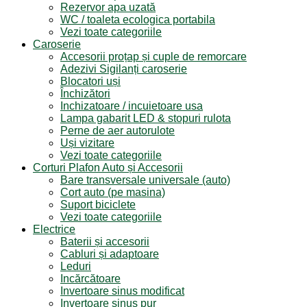
Rezervor apa uzată
WC / toaleta ecologica portabila
Vezi toate categoriile
Caroserie
Accesorii proțap și cuple de remorcare
Adezivi Sigilanți caroserie
Blocatori uși
Închizători
Inchizatoare / incuietoare usa
Lampa gabarit LED & stopuri rulota
Perne de aer autorulote
Uși vizitare
Vezi toate categoriile
Corturi Plafon Auto și Accesorii
Bare transversale universale (auto)
Cort auto (pe masina)
Suport biciclete
Vezi toate categoriile
Electrice
Baterii și accesorii
Cabluri și adaptoare
Leduri
Incărcătoare
Invertoare sinus modificat
Invertoare sinus pur