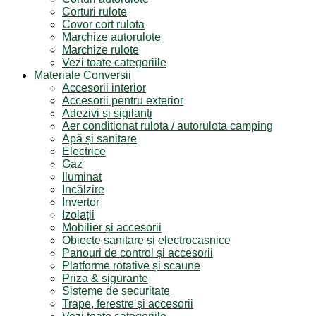
Corturi rulote
Covor cort rulota
Marchize autorulote
Marchize rulote
Vezi toate categoriile
Materiale Conversii
Accesorii interior
Accesorii pentru exterior
Adezivi și sigilanți
Aer conditionat rulota / autorulota camping
Apă și sanitare
Electrice
Gaz
Iluminat
Incălzire
Invertor
Izolații
Mobilier și accesorii
Obiecte sanitare și electrocasnice
Panouri de control și accesorii
Platforme rotative și scaune
Priza & sigurante
Sisteme de securitate
Trape, ferestre și accesorii