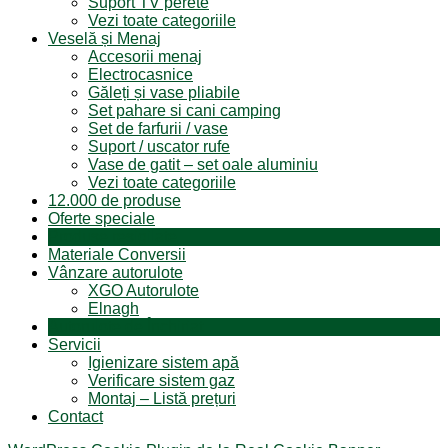
Suport TV perete
Vezi toate categoriile
Veselă și Menaj
Accesorii menaj
Electrocasnice
Găleți și vase pliabile
Set pahare si cani camping
Set de farfurii / vase
Suport / uscator rufe
Vase de gatit – set oale aluminiu
Vezi toate categoriile
12.000 de produse
Oferte speciale
Produse resigilate
Materiale Conversii
Vânzare autorulote
XGO Autorulote
Elnagh
Autorulote de Închiriat
Servicii
Igienizare sistem apă
Verificare sistem gaz
Montaj – Listă prețuri
Contact