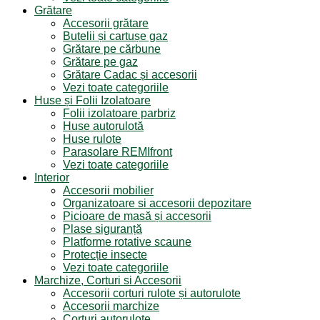
Grătare
Accesorii grătare
Butelii și cartușe gaz
Grătare pe cărbune
Grătare pe gaz
Grătare Cadac și accesorii
Vezi toate categoriile
Huse și Folii Izolatoare
Folii izolatoare parbriz
Huse autorulotă
Huse rulote
Parasolare REMIfront
Vezi toate categoriile
Interior
Accesorii mobilier
Organizatoare si accesorii depozitare
Picioare de masă și accesorii
Plase siguranță
Platforme rotative scaune
Protecție insecte
Vezi toate categoriile
Marchize, Corturi si Accesorii
Accesorii corturi rulote și autorulote
Accesorii marchize
Corturi autorulote