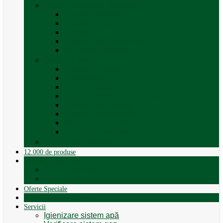
Trape, Ferestre si Accesorii
Accesorii ferestre
Accesorii trape
Ferestre
Trapa rulota / autorulota
Vezi toate categoriile
Veselă și Menaj
Accesorii menaj
Electrocasnice
Găleți și vase pliabile
Set pahare si cani camping
Set de farfurii / vase
Suport / uscator rufe
Vase de gatit – set oale aluminiu
Vezi toate categoriile
12.000 de produse
12.000 de produse
Vânzare Autorulote
XGO Autorulote
Elnagh
Oferte Speciale
Autorulote de Închiriat
Servicii
Igienizare sistem apă