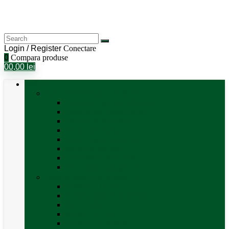
Login / Register
Conectare
0
Compara produse
0
0,00
lei
Categorii
Aer Condiționat și Încălzire
Accesorii aer condiționat
Aparat aer conditionat
Boilere și accesorii
Incalzitor diesel
Incalzitoare electrice
Incalzire pe gaz
Tubulatura aer cald
Vezi toate categoriile
Antene satelit si Smart TV
Antene LTE 5G
Antene satelit automate
SAT finder
Smart TV 12V
Suport TV perete