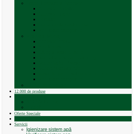
Trape, Ferestre si Accesorii
Accesorii ferestre
Accesorii trape
Ferestre
Trapa rulota / autorulota
Vezi toate categoriile
Veselă și Menaj
Accesorii menaj
Electrocasnice
Găleți și vase pliabile
Set pahare si cani camping
Set de farfurii / vase
Suport / uscator rufe
Vase de gatit – set oale aluminiu
Vezi toate categoriile
12.000 de produse
12.000 de produse
Vânzare Autorulote
XGO Autorulote
Elnagh
Oferte Speciale
Autorulote de Închiriat
Servicii
Igienizare sistem apă