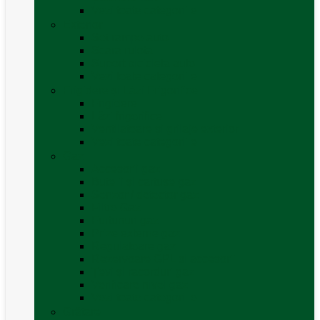
Vezi toate categoriile
Exterior
Set rampe auto
Scara rulota
Suport bicicleta auto
Vezi toate categoriile
Frigidere și Lăzi Frigorifice
Frigidere
Lăzi frigorifice
Ventilatoare și grilaje exterior
Vezi toate categoriile
Gaz
Accesorii gaz
Butelii și cartușe gaz
Senzor / detector gaz
Filtre Gaz
Furtunuri gaz
Prize externe gaz
Regulatoare gaz
Rezervoare GPL și accesorii
Țevi și racorduri gaz
Verificare nivel gaz
Vezi toate categoriile
Grătare