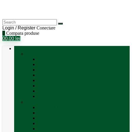
Login / Register
Conectare
0
Compara produse
0
0,00
lei
Categorii
Aer Condiționat și Încălzire
Accesorii aer condiționat
Aparat aer conditionat
Boilere și accesorii
Incalzitor diesel
Incalzitoare electrice
Incalzire pe gaz
Tubulatura aer cald
Vezi toate categoriile
Antene satelit si Smart TV
Antene LTE 5G
Antene satelit automate
SAT finder
Smart TV 12V
Suport TV perete