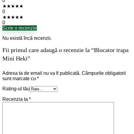
0
★
★
★
★
★
0
★
★
★
★
★
0
Scrie o recenzie
Nu există încă recenzii.
Fii primul care adaugă o recenzie la “Blocator trapa
Mini Heki”
Adresa ta de email nu va fi publicată.
Câmpurile obligatorii
sunt marcate cu
*
Rating-ul tău
Recenzia ta
*