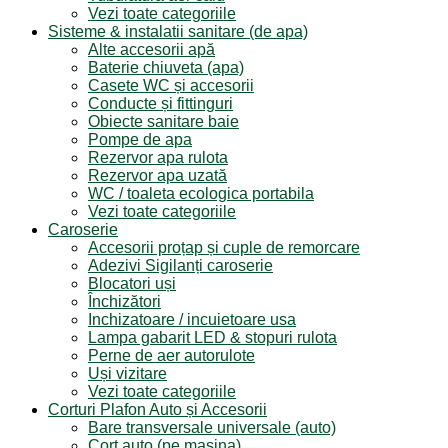
Vezi toate categoriile
Sisteme & instalatii sanitare (de apa)
Alte accesorii apă
Baterie chiuveta (apa)
Casete WC și accesorii
Conducte și fittinguri
Obiecte sanitare baie
Pompe de apa
Rezervor apa rulota
Rezervor apa uzată
WC / toaleta ecologica portabila
Vezi toate categoriile
Caroserie
Accesorii proțap și cuple de remorcare
Adezivi Sigilanți caroserie
Blocatori uși
Închizători
Inchizatoare / incuietoare usa
Lampa gabarit LED & stopuri rulota
Perne de aer autorulote
Uși vizitare
Vezi toate categoriile
Corturi Plafon Auto și Accesorii
Bare transversale universale (auto)
Cort auto (pe masina)