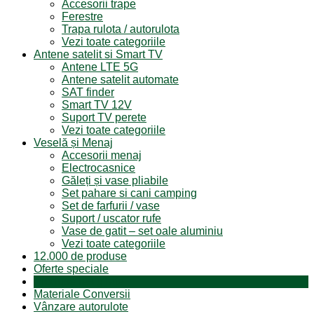
Accesorii trape
Ferestre
Trapa rulota / autorulota
Vezi toate categoriile
Antene satelit si Smart TV
Antene LTE 5G
Antene satelit automate
SAT finder
Smart TV 12V
Suport TV perete
Vezi toate categoriile
Veselă și Menaj
Accesorii menaj
Electrocasnice
Găleți și vase pliabile
Set pahare si cani camping
Set de farfurii / vase
Suport / uscator rufe
Vase de gatit – set oale aluminiu
Vezi toate categoriile
12.000 de produse
Oferte speciale
Produse resigilate
Materiale Conversii
Vânzare autorulote