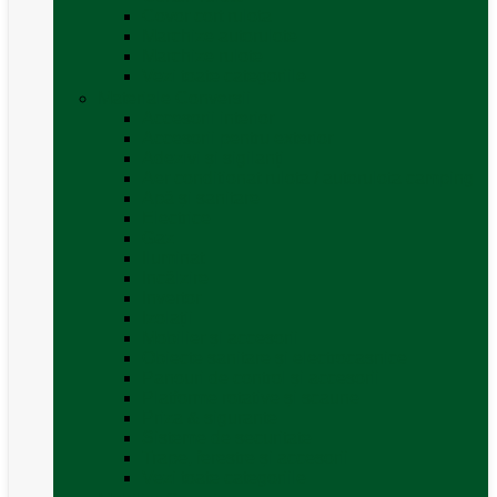
Covor cort rulota
Marchize autorulote
Marchize rulote
Vezi toate categoriile
Materiale Conversii
Accesorii interior
Accesorii pentru exterior
Adezivi și sigilanți
Aer conditionat rulota / autorulota camping
Apă și sanitare
Electrice
Gaz
Iluminat
Incălzire
Invertor
Izolații
Mobilier și accesorii
Obiecte sanitare și electrocasnice
Panouri de control și accesorii
Platforme rotative și scaune
Priza & sigurante
Sisteme de securitate
Trape, ferestre și accesorii
Vezi toate categoriile