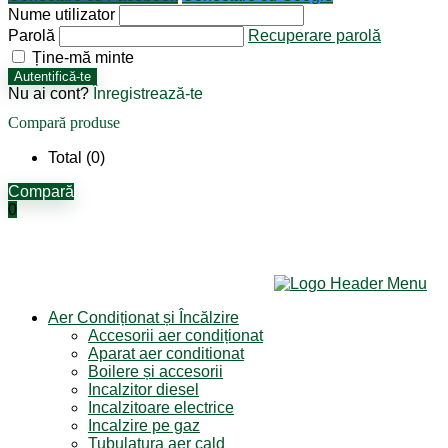
Nume utilizator
Parolă
Recuperare parolă
Ține-mă minte
Autentifică-te
Nu ai cont?
Înregistrează-te
Compară produse
Total (
0
)
Compară
0
Aer Condiționat și Încălzire
Accesorii aer condiționat
Aparat aer conditionat
Boilere și accesorii
Incalzitor diesel
Incalzitoare electrice
Incalzire pe gaz
Tubulatura aer cald