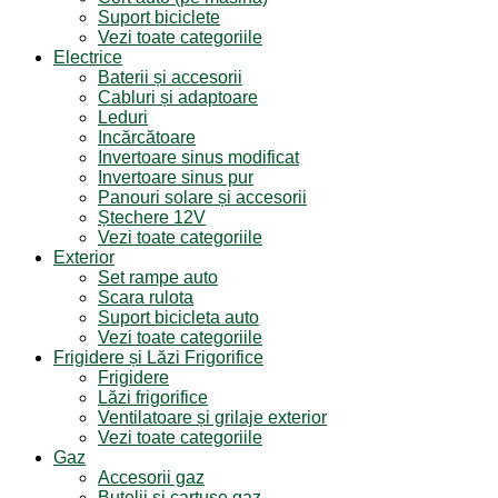
Suport biciclete
Vezi toate categoriile
Electrice
Baterii și accesorii
Cabluri și adaptoare
Leduri
Incărcătoare
Invertoare sinus modificat
Invertoare sinus pur
Panouri solare și accesorii
Ștechere 12V
Vezi toate categoriile
Exterior
Set rampe auto
Scara rulota
Suport bicicleta auto
Vezi toate categoriile
Frigidere și Lăzi Frigorifice
Frigidere
Lăzi frigorifice
Ventilatoare și grilaje exterior
Vezi toate categoriile
Gaz
Accesorii gaz
Butelii și cartușe gaz