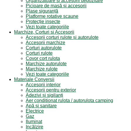
Organizatoare si accesorii depozitare
Picioare de masă și accesorii
Plase siguranță
Platforme rotative scaune
Protecție insecte
Vezi toate categoriile
Marchize, Corturi si Accesorii
Accesorii corturi rulote și autorulote
Accesorii marchize
Corturi autorulote
Corturi rulote
Covor cort rulota
Marchize autorulote
Marchize rulote
Vezi toate categoriile
Materiale Conversii
Accesorii interior
Accesorii pentru exterior
Adezivi și sigilanți
Aer conditionat rulota / autorulota camping
Apă și sanitare
Electrice
Gaz
Iluminat
Incălzire