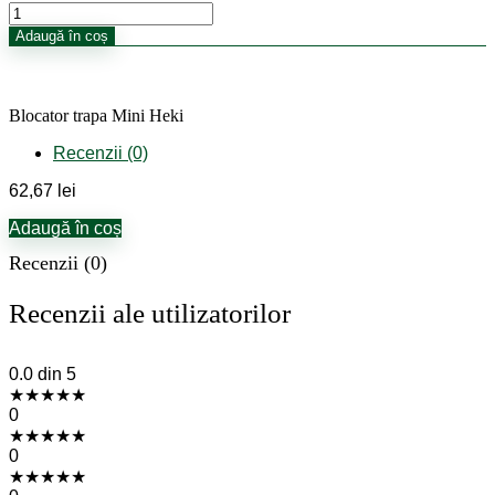
Cantitate
Blocator
Adaugă în coș
trapa
Mini
Heki
Blocator trapa Mini Heki
Recenzii (0)
62,67
lei
Adaugă în coș
Recenzii (0)
Recenzii ale utilizatorilor
0.0
din 5
★
★
★
★
★
0
★
★
★
★
★
0
★
★
★
★
★