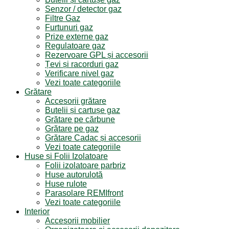
Senzor / detector gaz
Filtre Gaz
Furtunuri gaz
Prize externe gaz
Regulatoare gaz
Rezervoare GPL și accesorii
Țevi și racorduri gaz
Verificare nivel gaz
Vezi toate categoriile
Grătare
Accesorii grătare
Butelii și cartușe gaz
Grătare pe cărbune
Grătare pe gaz
Grătare Cadac și accesorii
Vezi toate categoriile
Huse și Folii Izolatoare
Folii izolatoare parbriz
Huse autorulotă
Huse rulote
Parasolare REMIfront
Vezi toate categoriile
Interior
Accesorii mobilier