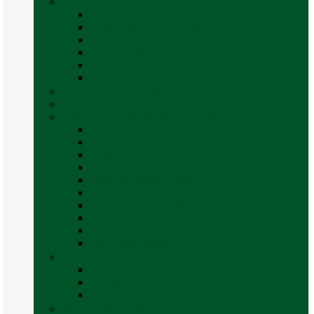
Mobilier Camping
Canapea gonflabila (saltea)
Masa camping – rulota
Mobilier cort
Organizatoare cort
Scaune camping / picnic
Vezi toate categoriile
Pahare și vase magnetice
Produse resigilate
Sisteme & instalatii sanitare (de apa)
Alte accesorii apă
Baterie chiuveta (apa)
Casete WC și accesorii
Conducte și fittinguri
Obiecte sanitare baie
Pompe de apa
Rezervor apa rulota
Rezervor apa uzată
WC / toaleta ecologica portabila
Vezi toate categoriile
Soluții chimice și consumabile
Consumabile
Curățare exterioara
Vezi toate categoriile
Sporturi în natură