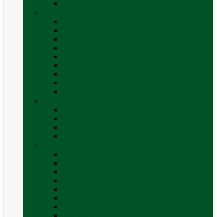
Vezi toate categoriile
Caroserie
Accesorii proțap și cuple de remorcare
Adezivi Sigilanți caroserie
Blocatori uși
Închizători
Inchizatoare / incuietoare usa
Lampa gabarit LED & stopuri rulota
Perne de aer autorulote
Uși vizitare
Vezi toate categoriile
Corturi Plafon Auto și Accesorii
Bare transversale universale (auto)
Cort auto (pe masina)
Suport biciclete
Vezi toate categoriile
Electrice
Baterii și accesorii
Cabluri și adaptoare
Leduri
Incărcătoare
Invertoare sinus modificat
Invertoare sinus pur
Panouri solare și accesorii
Ștechere 12V