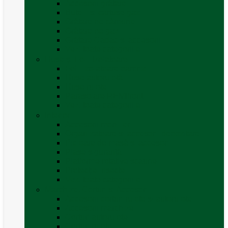
Accesorii grătare
Butelii și cartușe gaz
Grătare pe cărbune
Grătare pe gaz
Grătare Cadac și accesorii
Vezi toate categoriile
Huse și Folii Izolatoare
Folii izolatoare parbriz
Huse autorulotă
Huse rulote
Parasolare REMIfront
Vezi toate categoriile
Interior
Accesorii mobilier
Organizatoare si accesorii depozitare
Picioare de masă și accesorii
Plase siguranță
Platforme rotative scaune
Protecție insecte
Vezi toate categoriile
Marchize, Corturi si Accesorii
Accesorii corturi rulote și autorulote
Accesorii marchize
Corturi autorulote
Corturi rulote