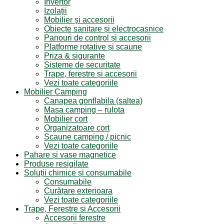
Invertor
Izolații
Mobilier și accesorii
Obiecte sanitare și electrocasnice
Panouri de control și accesorii
Platforme rotative și scaune
Priza & sigurante
Sisteme de securitate
Trape, ferestre și accesorii
Vezi toate categoriile
Mobilier Camping
Canapea gonflabila (saltea)
Masa camping – rulota
Mobilier cort
Organizatoare cort
Scaune camping / picnic
Vezi toate categoriile
Pahare și vase magnetice
Produse resigilate
Soluții chimice și consumabile
Consumabile
Curățare exterioara
Vezi toate categoriile
Trape, Ferestre si Accesorii
Accesorii ferestre