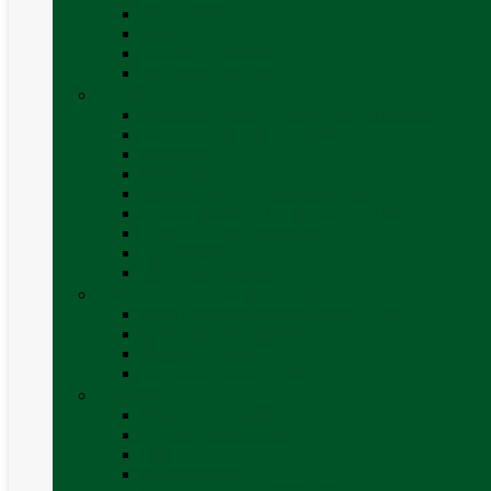
SAT finder
Smart TV 12V
Suport TV perete
Vezi toate categoriile
Caroserie
Accesorii proțap și cuple de remorcare
Adezivi Sigilanți caroserie
Blocatori uși
Închizători
Inchizatoare / incuietoare usa
Lampa gabarit LED & stopuri rulota
Perne de aer autorulote
Uși vizitare
Vezi toate categoriile
Corturi Plafon Auto și Accesorii
Bare transversale universale (auto)
Cort auto (pe masina)
Suport biciclete
Vezi toate categoriile
Electrice
Baterii și accesorii
Cabluri și adaptoare
Leduri
Incărcătoare