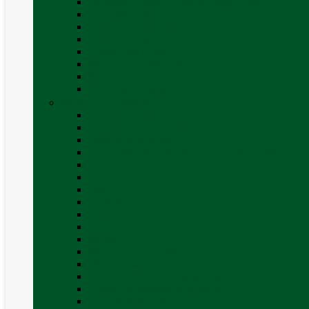
Accesorii corturi rulote și autorulote
Accesorii marchize
Corturi autorulote
Corturi rulote
Covor cort rulota
Marchize autorulote
Marchize rulote
Vezi toate categoriile
Materiale Conversii
Accesorii interior
Accesorii pentru exterior
Adezivi și sigilanți
Aer conditionat rulota / autorulota camping
Apă și sanitare
Electrice
Gaz
Iluminat
Incălzire
Invertor
Izolații
Mobilier și accesorii
Obiecte sanitare și electrocasnice
Panouri de control și accesorii
Platforme rotative și scaune
Priza & sigurante