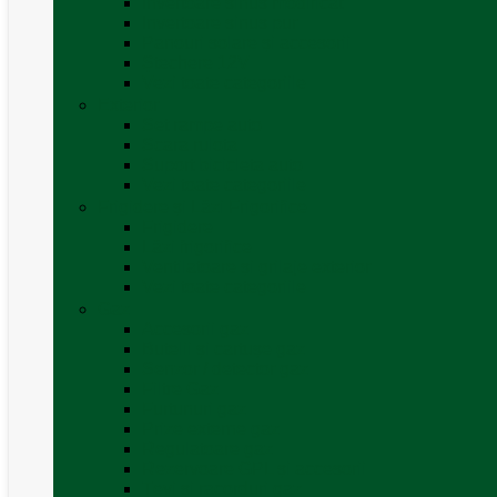
Invertoare sinus modificat
Invertoare sinus pur
Panouri solare și accesorii
Ștechere 12V
Vezi toate categoriile
Exterior
Set rampe auto
Scara rulota
Suport bicicleta auto
Vezi toate categoriile
Frigidere și Lăzi Frigorifice
Frigidere
Lăzi frigorifice
Ventilatoare și grilaje exterior
Vezi toate categoriile
Gaz
Accesorii gaz
Butelii și cartușe gaz
Senzor / detector gaz
Filtre Gaz
Furtunuri gaz
Prize externe gaz
Regulatoare gaz
Rezervoare GPL și accesorii
Țevi și racorduri gaz