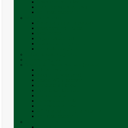
Sisteme de securitate
Trape, ferestre și accesorii
Vezi toate categoriile
Mobilier Camping
Canapea gonflabila (saltea)
Masa camping – rulota
Mobilier cort
Organizatoare cort
Scaune camping / picnic
Vezi toate categoriile
Pahare și vase magnetice
Produse resigilate
Sisteme & instalatii sanitare (de apa)
Alte accesorii apă
Baterie chiuveta (apa)
Casete WC și accesorii
Conducte și fittinguri
Obiecte sanitare baie
Pompe de apa
Rezervor apa rulota
Rezervor apa uzată
WC / toaleta ecologica portabila
Vezi toate categoriile
Soluții chimice și consumabile
Consumabile