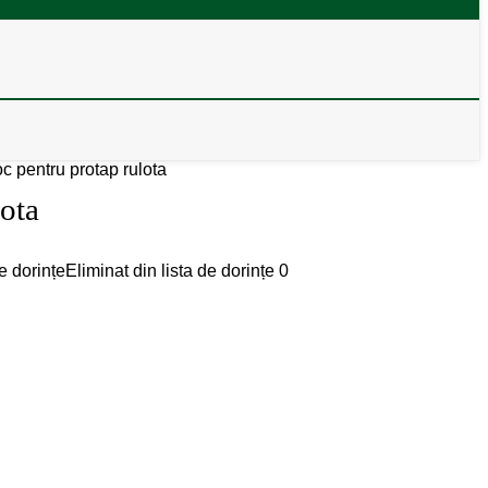
c pentru protap rulota
ota
e dorințe
Eliminat din lista de dorințe
0