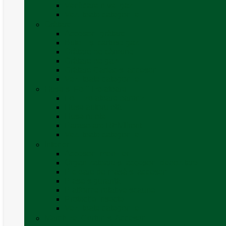
Verificare nivel gaz
Vezi toate categoriile
Grătare
Accesorii grătare
Butelii și cartușe gaz
Grătare pe cărbune
Grătare pe gaz
Grătare Cadac și accesorii
Vezi toate categoriile
Huse și Folii Izolatoare
Folii izolatoare parbriz
Huse autorulotă
Huse rulote
Parasolare REMIfront
Vezi toate categoriile
Interior
Accesorii mobilier
Organizatoare si accesorii depozitare
Picioare de masă și accesorii
Plase siguranță
Platforme rotative scaune
Protecție insecte
Vezi toate categoriile
Marchize, Corturi si Accesorii