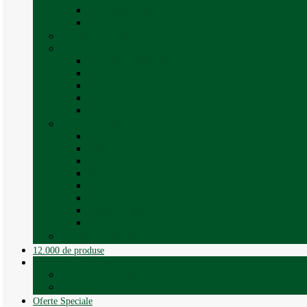
Curățare exterioara
Vezi toate categoriile
Sporturi în natură
Trape, Ferestre si Accesorii
Accesorii ferestre
Accesorii trape
Ferestre
Trapa rulota / autorulota
Vezi toate categoriile
Veselă și Menaj
Accesorii menaj
Electrocasnice
Găleți și vase pliabile
Set pahare si cani camping
Set de farfurii / vase
Suport / uscator rufe
Vase de gatit – set oale aluminiu
Vezi toate categoriile
12.000 de produse
12.000 de produse
Vânzare Autorulote
XGO Autorulote
Elnagh
Oferte Speciale