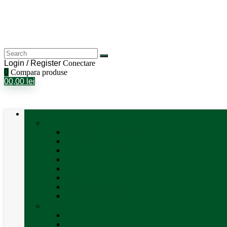
Login / Register
Conectare
0
Compara produse
0
0,00
lei
Categorii
Aer Condiționat și Încălzire
Accesorii aer condiționat
Aparat aer conditionat
Boilere și accesorii
Incalzitor diesel
Incalzitoare electrice
Incalzire pe gaz
Tubulatura aer cald
Vezi toate categoriile
Antene satelit si Smart TV
Antene LTE 5G
Antene satelit automate