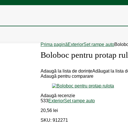
Prima pagină
Exterior
Set rampe auto
Bolobo
Boloboc pentru protap rul
Adaugă la lista de dorințe
Adăugat la lista d
Adaugă pentru comparare
Adaugă recenzie
533
Exterior
Set rampe auto
20,56
lei
SKU: 912271