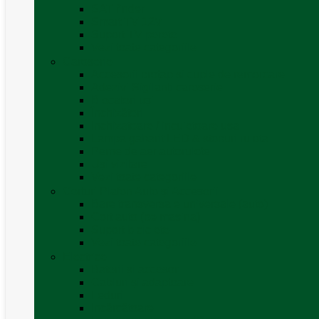
SAT finder
Smart TV 12V
Suport TV perete
Vezi toate categoriile
Caroserie
Accesorii proțap și cuple de remorcare
Adezivi Sigilanți caroserie
Blocatori uși
Închizători
Inchizatoare / incuietoare usa
Lampa gabarit LED & stopuri rulota
Perne de aer autorulote
Uși vizitare
Vezi toate categoriile
Corturi Plafon Auto și Accesorii
Bare transversale universale (auto)
Cort auto (pe masina)
Suport biciclete
Vezi toate categoriile
Electrice
Baterii și accesorii
Cabluri și adaptoare
Leduri
Incărcătoare