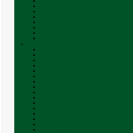
Accesorii corturi rulote și autorulote
Accesorii marchize
Corturi autorulote
Corturi rulote
Covor cort rulota
Marchize autorulote
Marchize rulote
Vezi toate categoriile
Materiale Conversii
Accesorii interior
Accesorii pentru exterior
Adezivi și sigilanți
Aer conditionat rulota / autorulota camping
Apă și sanitare
Electrice
Gaz
Iluminat
Incălzire
Invertor
Izolații
Mobilier și accesorii
Obiecte sanitare și electrocasnice
Panouri de control și accesorii
Platforme rotative și scaune
Priza & sigurante