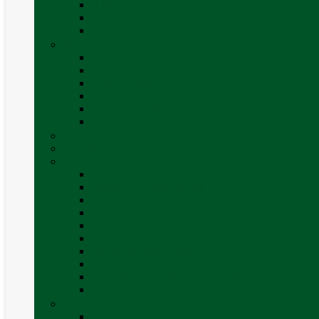
Sisteme de securitate
Trape, ferestre și accesorii
Vezi toate categoriile
Mobilier Camping
Canapea gonflabila (saltea)
Masa camping – rulota
Mobilier cort
Organizatoare cort
Scaune camping / picnic
Vezi toate categoriile
Pahare și vase magnetice
Produse resigilate
Sisteme & instalatii sanitare (de apa)
Alte accesorii apă
Baterie chiuveta (apa)
Casete WC și accesorii
Conducte și fittinguri
Obiecte sanitare baie
Pompe de apa
Rezervor apa rulota
Rezervor apa uzată
WC / toaleta ecologica portabila
Vezi toate categoriile
Soluții chimice și consumabile
Consumabile