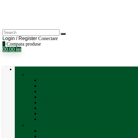
Login / Register
Conectare
0
Compara produse
0
0,00
lei
Categorii
Aer Condiționat și Încălzire
Accesorii aer condiționat
Aparat aer conditionat
Boilere și accesorii
Incalzitor diesel
Incalzitoare electrice
Incalzire pe gaz
Tubulatura aer cald
Vezi toate categoriile
Antene satelit si Smart TV
Antene LTE 5G
Antene satelit automate