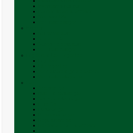
Invertoare sinus modificat
Invertoare sinus pur
Panouri solare și accesorii
Ștechere 12V
Vezi toate categoriile
Exterior
Set rampe auto
Scara rulota
Suport bicicleta auto
Vezi toate categoriile
Frigidere și Lăzi Frigorifice
Frigidere
Lăzi frigorifice
Ventilatoare și grilaje exterior
Vezi toate categoriile
Gaz
Accesorii gaz
Butelii și cartușe gaz
Senzor / detector gaz
Filtre Gaz
Furtunuri gaz
Prize externe gaz
Regulatoare gaz
Rezervoare GPL și accesorii
Țevi și racorduri gaz