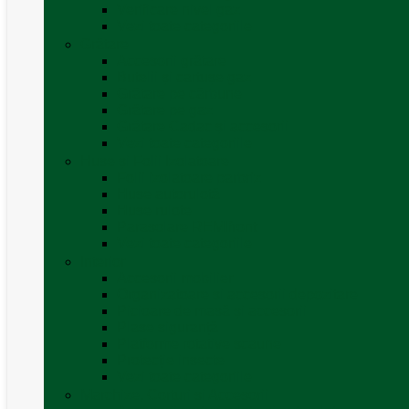
Verificare nivel gaz
Vezi toate categoriile
Grătare
Accesorii grătare
Butelii și cartușe gaz
Grătare pe cărbune
Grătare pe gaz
Grătare Cadac și accesorii
Vezi toate categoriile
Huse și Folii Izolatoare
Folii izolatoare parbriz
Huse autorulotă
Huse rulote
Parasolare REMIfront
Vezi toate categoriile
Interior
Accesorii mobilier
Organizatoare si accesorii depozitare
Picioare de masă și accesorii
Plase siguranță
Platforme rotative scaune
Protecție insecte
Vezi toate categoriile
Marchize, Corturi si Accesorii