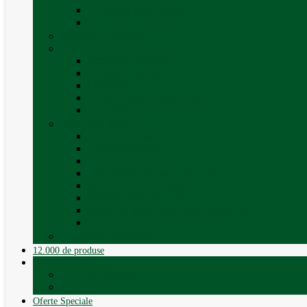
Curățare exterioara
Vezi toate categoriile
Sporturi în natură
Trape, Ferestre si Accesorii
Accesorii ferestre
Accesorii trape
Ferestre
Trapa rulota / autorulota
Vezi toate categoriile
Veselă și Menaj
Accesorii menaj
Electrocasnice
Găleți și vase pliabile
Set pahare si cani camping
Set de farfurii / vase
Suport / uscator rufe
Vase de gatit – set oale aluminiu
Vezi toate categoriile
12.000 de produse
12.000 de produse
Vânzare Autorulote
XGO Autorulote
Elnagh
Oferte Speciale