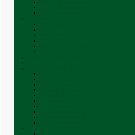
Sisteme de securitate
Trape, ferestre și accesorii
Vezi toate categoriile
Mobilier Camping
Canapea gonflabila (saltea)
Masa camping – rulota
Mobilier cort
Organizatoare cort
Scaune camping / picnic
Vezi toate categoriile
Pahare și vase magnetice
Produse resigilate
Sisteme & instalatii sanitare (de apa)
Alte accesorii apă
Baterie chiuveta (apa)
Casete WC și accesorii
Conducte și fittinguri
Obiecte sanitare baie
Pompe de apa
Rezervor apa rulota
Rezervor apa uzată
WC / toaleta ecologica portabila
Vezi toate categoriile
Soluții chimice și consumabile
Consumabile