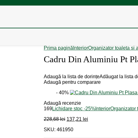
Prima pagină
Interior
Organizator toaleta si 
Cadru Din Aluminiu Pt Pl
Adaugă la lista de dorințe
Adăugat la lista d
Adaugă pentru comparare
- 40%
Adaugă recenzie
169
Lichidare stoc -25%
Interior
Organizator 
Prețul
Prețul
228,68
lei
137,21
lei
inițial
curent
SKU: 461950
a
este:
fost:
137,21 lei.