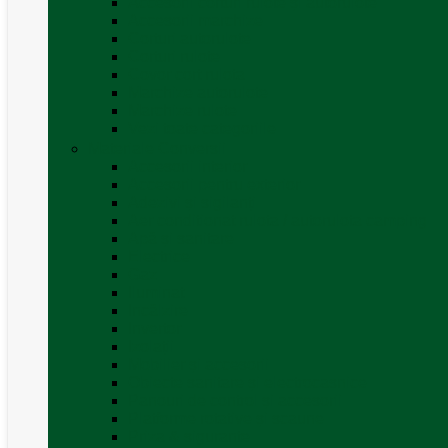
Accesorii corturi rulote și autorulote
Accesorii marchize
Corturi autorulote
Corturi rulote
Covor cort rulota
Marchize autorulote
Marchize rulote
Vezi toate categoriile
Materiale Conversii
Accesorii interior
Accesorii pentru exterior
Adezivi și sigilanți
Aer conditionat rulota / autorulota camping
Apă și sanitare
Electrice
Gaz
Iluminat
Incălzire
Invertor
Izolații
Mobilier și accesorii
Obiecte sanitare și electrocasnice
Panouri de control și accesorii
Platforme rotative și scaune
Priza & sigurante