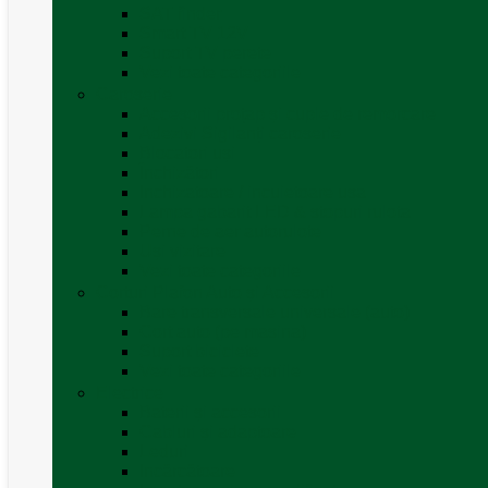
SAT finder
Smart TV 12V
Suport TV perete
Vezi toate categoriile
Caroserie
Accesorii proțap și cuple de remorcare
Adezivi Sigilanți caroserie
Blocatori uși
Închizători
Inchizatoare / incuietoare usa
Lampa gabarit LED & stopuri rulota
Perne de aer autorulote
Uși vizitare
Vezi toate categoriile
Corturi Plafon Auto și Accesorii
Bare transversale universale (auto)
Cort auto (pe masina)
Suport biciclete
Vezi toate categoriile
Electrice
Baterii și accesorii
Cabluri și adaptoare
Leduri
Incărcătoare