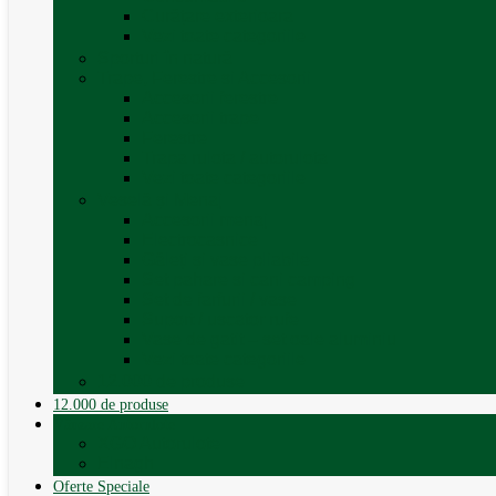
Curățare exterioara
Vezi toate categoriile
Sporturi în natură
Trape, Ferestre si Accesorii
Accesorii ferestre
Accesorii trape
Ferestre
Trapa rulota / autorulota
Vezi toate categoriile
Veselă și Menaj
Accesorii menaj
Electrocasnice
Găleți și vase pliabile
Set pahare si cani camping
Set de farfurii / vase
Suport / uscator rufe
Vase de gatit – set oale aluminiu
Vezi toate categoriile
12.000 de produse
12.000 de produse
Vânzare Autorulote
XGO Autorulote
Elnagh
Oferte Speciale