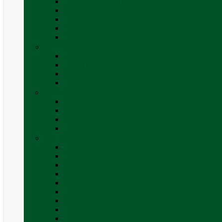
Invertoare sinus modificat
Invertoare sinus pur
Panouri solare și accesorii
Ștechere 12V
Vezi toate categoriile
Exterior
Set rampe auto
Scara rulota
Suport bicicleta auto
Vezi toate categoriile
Frigidere și Lăzi Frigorifice
Frigidere
Lăzi frigorifice
Ventilatoare și grilaje exterior
Vezi toate categoriile
Gaz
Accesorii gaz
Butelii și cartușe gaz
Senzor / detector gaz
Filtre Gaz
Furtunuri gaz
Prize externe gaz
Regulatoare gaz
Rezervoare GPL și accesorii
Țevi și racorduri gaz