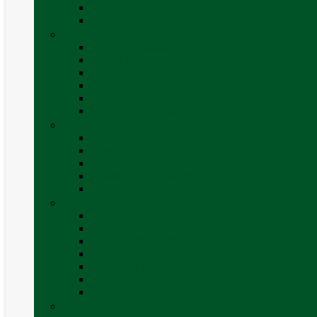
Verificare nivel gaz
Vezi toate categoriile
Grătare
Accesorii grătare
Butelii și cartușe gaz
Grătare pe cărbune
Grătare pe gaz
Grătare Cadac și accesorii
Vezi toate categoriile
Huse și Folii Izolatoare
Folii izolatoare parbriz
Huse autorulotă
Huse rulote
Parasolare REMIfront
Vezi toate categoriile
Interior
Accesorii mobilier
Organizatoare si accesorii depozitare
Picioare de masă și accesorii
Plase siguranță
Platforme rotative scaune
Protecție insecte
Vezi toate categoriile
Marchize, Corturi si Accesorii