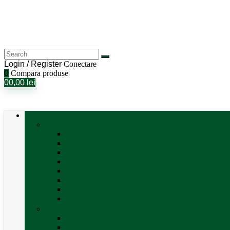
Login / Register
Conectare
0
Compara produse
0
0,00
lei
Categorii
Aer Condiționat și Încălzire
Accesorii aer condiționat
Aparat aer conditionat
Boilere și accesorii
Incalzitor diesel
Incalzitoare electrice
Incalzire pe gaz
Tubulatura aer cald
Vezi toate categoriile
Antene satelit si Smart TV
Antene LTE 5G
Antene satelit automate