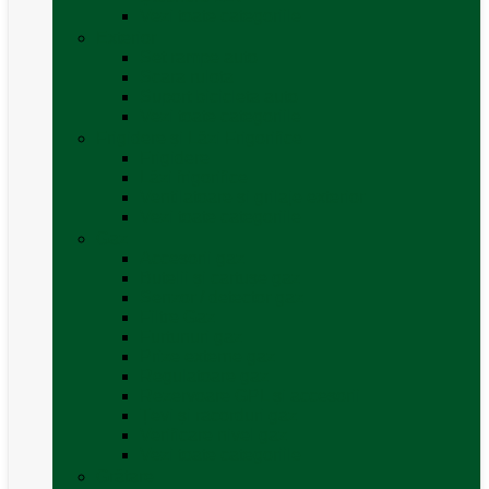
Vezi toate categoriile
Exterior
Set rampe auto
Scara rulota
Suport bicicleta auto
Vezi toate categoriile
Frigidere și Lăzi Frigorifice
Frigidere
Lăzi frigorifice
Ventilatoare și grilaje exterior
Vezi toate categoriile
Gaz
Accesorii gaz
Butelii și cartușe gaz
Senzor / detector gaz
Filtre Gaz
Furtunuri gaz
Prize externe gaz
Regulatoare gaz
Rezervoare GPL și accesorii
Țevi și racorduri gaz
Verificare nivel gaz
Vezi toate categoriile
Grătare