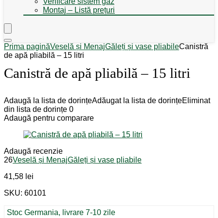
Verificare sistem gaz
Montaj – Listă prețuri
Prima pagină
Veselă și Menaj
Găleți și vase pliabile
Canistră
de apă pliabilă – 15 litri
Canistră de apă pliabilă – 15 litri
Adaugă la lista de dorințe
Adăugat la lista de dorințe
Eliminat
din lista de dorințe
0
Adaugă pentru comparare
Adaugă recenzie
26
Veselă și Menaj
Găleți și vase pliabile
41,58
lei
SKU: 60101
Stoc Germania, livrare 7-10 zile