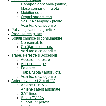
Canapea gonflabila (saltea)
Masa camping – rulota
Mobilier cort
Organizatoare cort
Scaune camping / picnic
Vezi toate categoriile
Pahare și vase magnetice
Produse resigilate
Soluții chimice și consumabile
Consumabile
Curățare exterioara
Vezi toate categoriile
Trape, Ferestre si Accesorii
Accesorii ferestre
Accesorii trape
Ferestre
Trapa rulota / autorulota
Vezi toate categoriile
Antene satelit si Smart TV
Antene LTE 5G
Antene satelit automate
SAT finder
Smart TV 12V
Suport TV perete