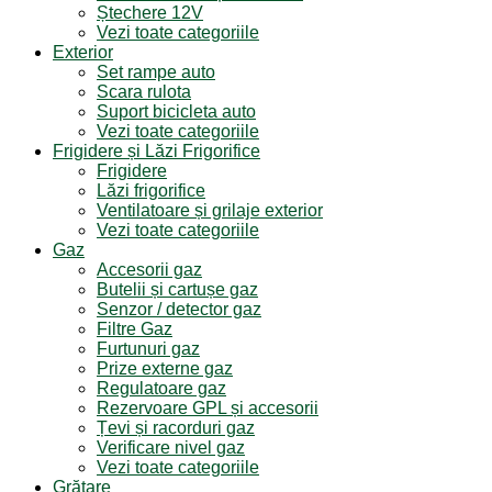
Ștechere 12V
Vezi toate categoriile
Exterior
Set rampe auto
Scara rulota
Suport bicicleta auto
Vezi toate categoriile
Frigidere și Lăzi Frigorifice
Frigidere
Lăzi frigorifice
Ventilatoare și grilaje exterior
Vezi toate categoriile
Gaz
Accesorii gaz
Butelii și cartușe gaz
Senzor / detector gaz
Filtre Gaz
Furtunuri gaz
Prize externe gaz
Regulatoare gaz
Rezervoare GPL și accesorii
Țevi și racorduri gaz
Verificare nivel gaz
Vezi toate categoriile
Grătare