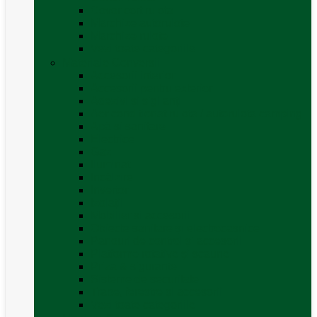
Covor cort rulota
Marchize autorulote
Marchize rulote
Vezi toate categoriile
Materiale Conversii
Accesorii interior
Accesorii pentru exterior
Adezivi și sigilanți
Aer conditionat rulota / autorulota camping
Apă și sanitare
Electrice
Gaz
Iluminat
Incălzire
Invertor
Izolații
Mobilier și accesorii
Obiecte sanitare și electrocasnice
Panouri de control și accesorii
Platforme rotative și scaune
Priza & sigurante
Sisteme de securitate
Trape, ferestre și accesorii
Vezi toate categoriile