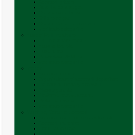
Accesorii grătare
Butelii și cartușe gaz
Grătare pe cărbune
Grătare pe gaz
Grătare Cadac și accesorii
Vezi toate categoriile
Huse și Folii Izolatoare
Folii izolatoare parbriz
Huse autorulotă
Huse rulote
Parasolare REMIfront
Vezi toate categoriile
Interior
Accesorii mobilier
Organizatoare si accesorii depozitare
Picioare de masă și accesorii
Plase siguranță
Platforme rotative scaune
Protecție insecte
Vezi toate categoriile
Marchize, Corturi si Accesorii
Accesorii corturi rulote și autorulote
Accesorii marchize
Corturi autorulote
Corturi rulote