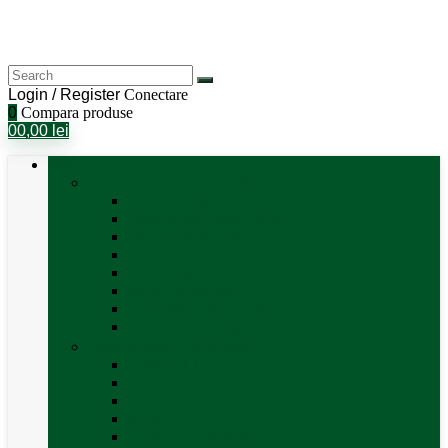
Login / Register
Conectare
0
Compara produse
0
0,00
lei
Categorii
Aer Condiționat și Încălzire
Accesorii aer condiționat
Aparat aer conditionat
Boilere și accesorii
Incalzitor diesel
Incalzitoare electrice
Incalzire pe gaz
Tubulatura aer cald
Vezi toate categoriile
Antene satelit si Smart TV
Antene LTE 5G
Antene satelit automate
SAT finder
Smart TV 12V
Suport TV perete