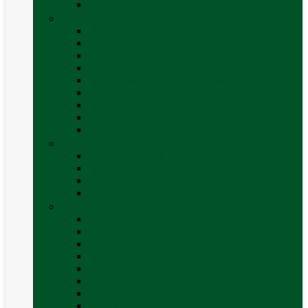
Vezi toate categoriile
Caroserie
Accesorii proțap și cuple de remorcare
Adezivi Sigilanți caroserie
Blocatori uși
Închizători
Inchizatoare / incuietoare usa
Lampa gabarit LED & stopuri rulota
Perne de aer autorulote
Uși vizitare
Vezi toate categoriile
Corturi Plafon Auto și Accesorii
Bare transversale universale (auto)
Cort auto (pe masina)
Suport biciclete
Vezi toate categoriile
Electrice
Baterii și accesorii
Cabluri și adaptoare
Leduri
Incărcătoare
Invertoare sinus modificat
Invertoare sinus pur
Panouri solare și accesorii
Ștechere 12V