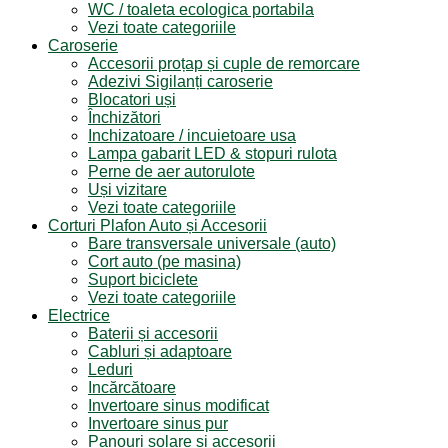
WC / toaleta ecologica portabila
Vezi toate categoriile
Caroserie
Accesorii proțap și cuple de remorcare
Adezivi Sigilanți caroserie
Blocatori uși
Închizători
Inchizatoare / incuietoare usa
Lampa gabarit LED & stopuri rulota
Perne de aer autorulote
Uși vizitare
Vezi toate categoriile
Corturi Plafon Auto și Accesorii
Bare transversale universale (auto)
Cort auto (pe masina)
Suport biciclete
Vezi toate categoriile
Electrice
Baterii și accesorii
Cabluri și adaptoare
Leduri
Incărcătoare
Invertoare sinus modificat
Invertoare sinus pur
Panouri solare și accesorii