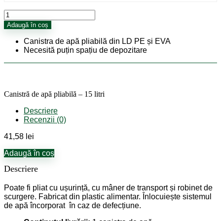
Cantitate
Canistră
Adaugă în coș
de
apă
Canistra de apă pliabilă din LD PE și EVA
pliabilă
Necesită puțin spațiu de depozitare
-
15
litri
Canistră de apă pliabilă – 15 litri
Descriere
Recenzii (0)
41,58
lei
Adaugă în coș
Descriere
Poate fi pliat cu ușurință, cu mâner de transport și robinet de
scurgere. Fabricat din plastic alimentar. Înlocuiește sistemul
de apă încorporat în caz de defecțiune.