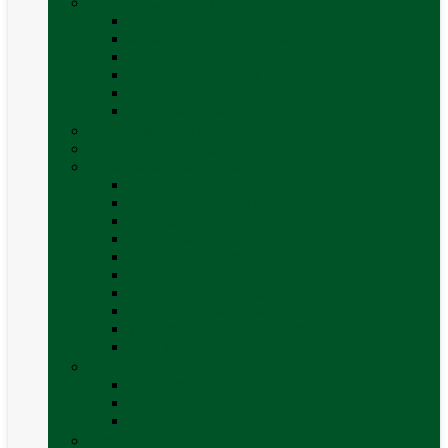
Mobilier Camping
Canapea gonflabila (saltea)
Masa camping – rulota
Mobilier cort
Organizatoare cort
Scaune camping / picnic
Vezi toate categoriile
Pahare și vase magnetice
Produse resigilate
Sisteme & instalatii sanitare (de apa)
Alte accesorii apă
Baterie chiuveta (apa)
Casete WC și accesorii
Conducte și fittinguri
Obiecte sanitare baie
Pompe de apa
Rezervor apa rulota
Rezervor apa uzată
WC / toaleta ecologica portabila
Vezi toate categoriile
Soluții chimice și consumabile
Consumabile
Curățare exterioara
Vezi toate categoriile
Sporturi în natură