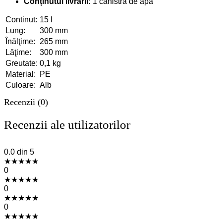
Conținutul livrării:
1 canistra de apă
Continut:
15 l
Lung:
300 mm
Înălţime:
265 mm
Lăţime:
300 mm
Greutate:
0,1 kg
Material:
PE
Culoare:
Alb
Recenzii (0)
Recenzii ale utilizatorilor
0.0
din 5
★
★
★
★
★
0
★
★
★
★
★
0
★
★
★
★
★
0
★
★
★
★
★