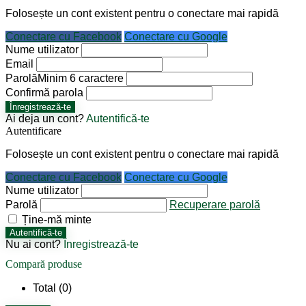
Folosește un cont existent pentru o conectare mai rapidă
Conectare cu Facebook
Conectare cu Google
Nume utilizator
Email
Parolă
Minim 6 caractere
Confirmă parola
Înregistrează-te
Ai deja un cont?
Autentifică-te
Autentificare
Folosește un cont existent pentru o conectare mai rapidă
Conectare cu Facebook
Conectare cu Google
Nume utilizator
Parolă
Recuperare parolă
Ține-mă minte
Autentifică-te
Nu ai cont?
Înregistrează-te
Compară produse
Total (
0
)