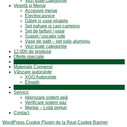
Vezi toate categoriile
Veselă și Menaj
Accesorii menaj
Electrocasnice
Găleți și vase pliabile
Set pahare si cani camping
Set de farfurii / vase
Suport / uscator rufe
Vase de gatit – set oale aluminiu
Vezi toate categoriile
12.000 de produse
Oferte speciale
Produse resigilate
Materiale Conversii
Vânzare autorulote
XGO Autorulote
Elnagh
Autorulote de Închiriat
Servicii
Igienizare sistem apă
Verificare sistem gaz
Montaj – Listă prețuri
Contact
WordPress Cookie Plugin de la Real Cookie Banner