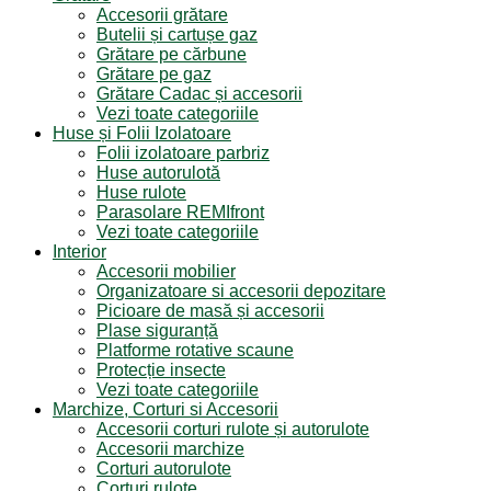
Accesorii grătare
Butelii și cartușe gaz
Grătare pe cărbune
Grătare pe gaz
Grătare Cadac și accesorii
Vezi toate categoriile
Huse și Folii Izolatoare
Folii izolatoare parbriz
Huse autorulotă
Huse rulote
Parasolare REMIfront
Vezi toate categoriile
Interior
Accesorii mobilier
Organizatoare si accesorii depozitare
Picioare de masă și accesorii
Plase siguranță
Platforme rotative scaune
Protecție insecte
Vezi toate categoriile
Marchize, Corturi si Accesorii
Accesorii corturi rulote și autorulote
Accesorii marchize
Corturi autorulote
Corturi rulote