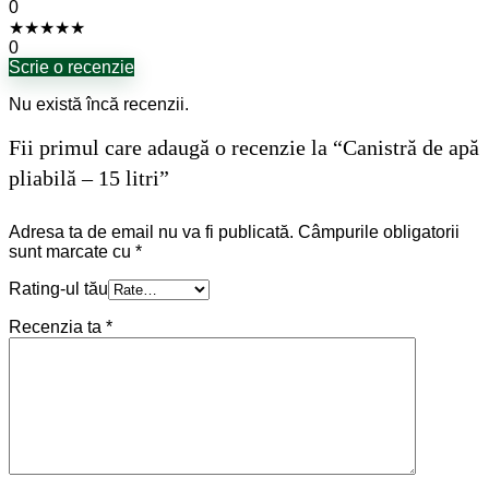
0
★
★
★
★
★
0
Scrie o recenzie
Nu există încă recenzii.
Fii primul care adaugă o recenzie la “Canistră de apă
pliabilă – 15 litri”
Adresa ta de email nu va fi publicată.
Câmpurile obligatorii
sunt marcate cu
*
Rating-ul tău
Recenzia ta
*