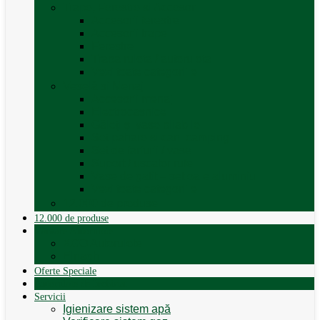
Trape, Ferestre si Accesorii
Accesorii ferestre
Accesorii trape
Ferestre
Trapa rulota / autorulota
Vezi toate categoriile
Veselă și Menaj
Accesorii menaj
Electrocasnice
Găleți și vase pliabile
Set pahare si cani camping
Set de farfurii / vase
Suport / uscator rufe
Vase de gatit – set oale aluminiu
Vezi toate categoriile
12.000 de produse
12.000 de produse
Vânzare Autorulote
XGO Autorulote
Elnagh
Oferte Speciale
Autorulote de Închiriat
Servicii
Igienizare sistem apă