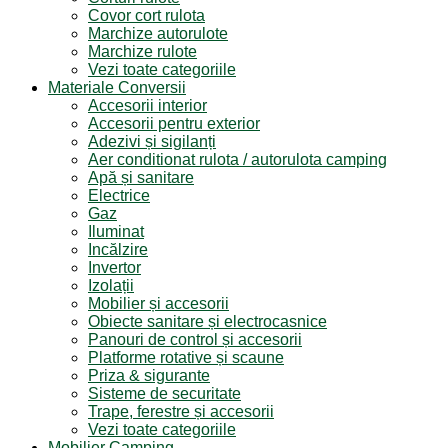
Covor cort rulota
Marchize autorulote
Marchize rulote
Vezi toate categoriile
Materiale Conversii
Accesorii interior
Accesorii pentru exterior
Adezivi și sigilanți
Aer conditionat rulota / autorulota camping
Apă și sanitare
Electrice
Gaz
Iluminat
Incălzire
Invertor
Izolații
Mobilier și accesorii
Obiecte sanitare și electrocasnice
Panouri de control și accesorii
Platforme rotative și scaune
Priza & sigurante
Sisteme de securitate
Trape, ferestre și accesorii
Vezi toate categoriile
Mobilier Camping