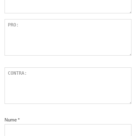
s
Nume
*