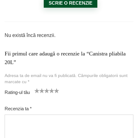
SCRIE O RECENZIE
Nu există încă recenzii.
Fii primul care adaugă o recenzie la “Canistra pliabila
20L”
Adresa ta de email nu va fi publicată.
Câmpurile obligatorii sunt
marcate cu
*
Rating-ul tău
1
2 of
3 of 5
4 of 5
5 of 5 stars
of
5
stars
stars
Recenzia ta
*
5
star
st
s
ar