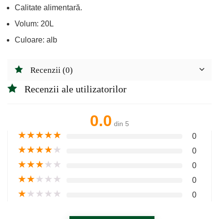
Calitate alimentară.
Volum: 20L
Culoare: alb
Recenzii (0)
Recenzii ale utilizatorilor
0.0
din 5
★
★
★
★
★
0
★
★
★
★
★
0
★
★
★
★
★
0
★
★
★
★
★
0
★
★
★
★
★
0