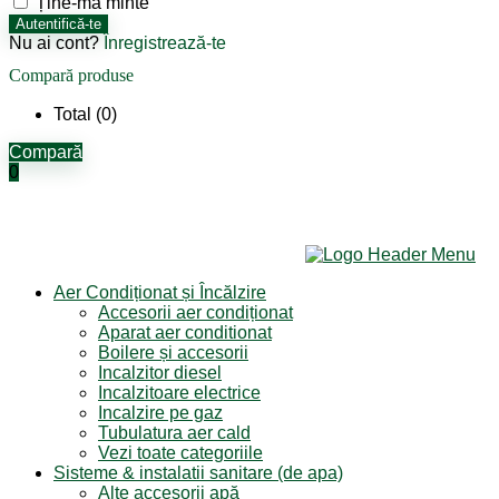
Ține-mă minte
Autentifică-te
Nu ai cont?
Înregistrează-te
Compară produse
Total (
0
)
Compară
0
Aer Condiționat și Încălzire
Accesorii aer condiționat
Aparat aer conditionat
Boilere și accesorii
Incalzitor diesel
Incalzitoare electrice
Incalzire pe gaz
Tubulatura aer cald
Vezi toate categoriile
Sisteme & instalatii sanitare (de apa)
Alte accesorii apă