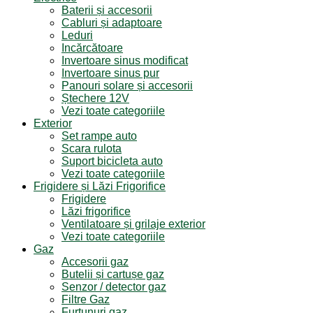
Baterii și accesorii
Cabluri și adaptoare
Leduri
Incărcătoare
Invertoare sinus modificat
Invertoare sinus pur
Panouri solare și accesorii
Ștechere 12V
Vezi toate categoriile
Exterior
Set rampe auto
Scara rulota
Suport bicicleta auto
Vezi toate categoriile
Frigidere și Lăzi Frigorifice
Frigidere
Lăzi frigorifice
Ventilatoare și grilaje exterior
Vezi toate categoriile
Gaz
Accesorii gaz
Butelii și cartușe gaz
Senzor / detector gaz
Filtre Gaz
Furtunuri gaz