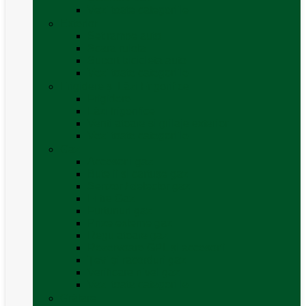
Vezi toate categoriile
Exterior
Set rampe auto
Scara rulota
Suport bicicleta auto
Vezi toate categoriile
Frigidere și Lăzi Frigorifice
Frigidere
Lăzi frigorifice
Ventilatoare și grilaje exterior
Vezi toate categoriile
Gaz
Accesorii gaz
Butelii și cartușe gaz
Senzor / detector gaz
Filtre Gaz
Furtunuri gaz
Prize externe gaz
Regulatoare gaz
Rezervoare GPL și accesorii
Țevi și racorduri gaz
Verificare nivel gaz
Vezi toate categoriile
Grătare