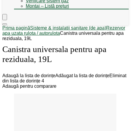
Verificare sistem gaz
Montaj – Listă prețuri
Prima pagină
Sisteme & instalatii sanitare (de apa)
Rezervor
apa uzata rulota / autorulota
Canistra universala pentru apa
reziduala, 19L
Canistra universala pentru apa
reziduala, 19L
Adaugă la lista de dorințe
Adăugat la lista de dorințe
Eliminat
din lista de dorințe
4
Adaugă pentru comparare