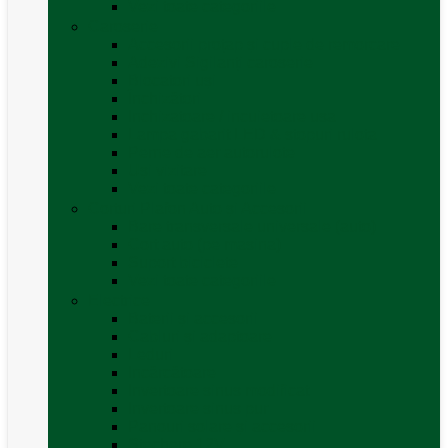
Vezi toate categoriile
Caroserie
Accesorii proțap și cuple de remorcare
Adezivi Sigilanți caroserie
Blocatori uși
Închizători
Inchizatoare / incuietoare usa
Lampa gabarit LED & stopuri rulota
Perne de aer autorulote
Uși vizitare
Vezi toate categoriile
Corturi Plafon Auto și Accesorii
Bare transversale universale (auto)
Cort auto (pe masina)
Suport biciclete
Vezi toate categoriile
Electrice
Baterii și accesorii
Cabluri și adaptoare
Leduri
Incărcătoare
Invertoare sinus modificat
Invertoare sinus pur
Panouri solare și accesorii
Ștechere 12V