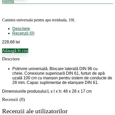
Canistra
Reimo
universala
pentru
apa
reziduala,
Canistra universala pentru apa reziduala, 19L
19L
Descriere
Recenzii (0)
228,68
lei
Adaugă în coș
Descriere
Potrivire universală. Blocare laterală DIN 96 cu
cheie. Conexiune superioară DIN 61, furtun de apă
uzată 100 cm cu manșon pentru sistem de conducte de
28 mm. Capac suplimentar de etanșare DIN 61.
Dimensiunile produsului:L x l x h: 48 x 28 x 17 cm
Recenzii (0)
Recenzii ale utilizatorilor