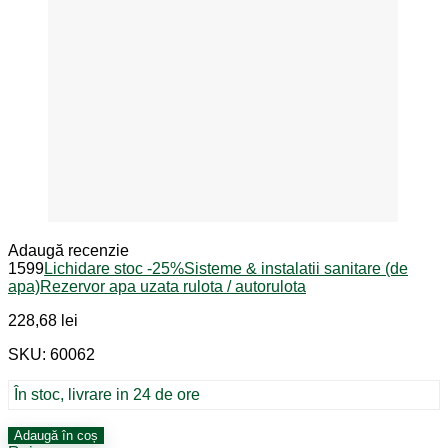
Adaugă recenzie
1599
Lichidare stoc -25%
Sisteme & instalatii sanitare (de
apa)
Rezervor apa uzata rulota / autorulota
228,68
lei
SKU: 60062
În stoc, livrare in 24 de ore
Cantitate
Adaugă în coș