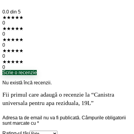
0.0
din 5
★
★
★
★
★
0
★
★
★
★
★
0
★
★
★
★
★
0
★
★
★
★
★
0
★
★
★
★
★
0
Scrie o recenzie
Nu există încă recenzii.
Fii primul care adaugă o recenzie la “Canistra
universala pentru apa reziduala, 19L”
Adresa ta de email nu va fi publicată.
Câmpurile obligatorii
sunt marcate cu
*
Rating-ul tău