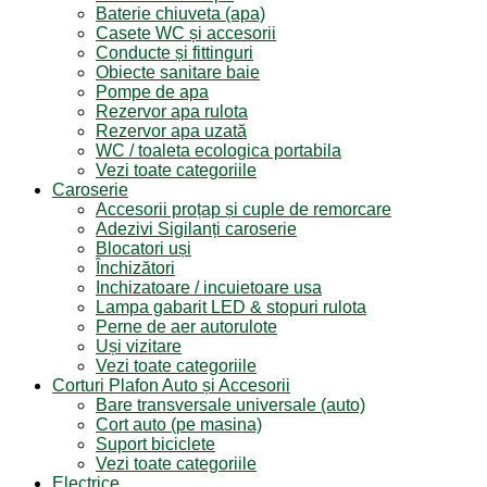
Baterie chiuveta (apa)
Casete WC și accesorii
Conducte și fittinguri
Obiecte sanitare baie
Pompe de apa
Rezervor apa rulota
Rezervor apa uzată
WC / toaleta ecologica portabila
Vezi toate categoriile
Caroserie
Accesorii proțap și cuple de remorcare
Adezivi Sigilanți caroserie
Blocatori uși
Închizători
Inchizatoare / incuietoare usa
Lampa gabarit LED & stopuri rulota
Perne de aer autorulote
Uși vizitare
Vezi toate categoriile
Corturi Plafon Auto și Accesorii
Bare transversale universale (auto)
Cort auto (pe masina)
Suport biciclete
Vezi toate categoriile
Electrice