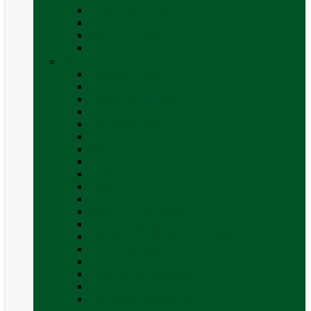
Covor cort rulota
Marchize autorulote
Marchize rulote
Vezi toate categoriile
Materiale Conversii
Accesorii interior
Accesorii pentru exterior
Adezivi și sigilanți
Aer conditionat rulota / autorulota camping
Apă și sanitare
Electrice
Gaz
Iluminat
Incălzire
Invertor
Izolații
Mobilier și accesorii
Obiecte sanitare și electrocasnice
Panouri de control și accesorii
Platforme rotative și scaune
Priza & sigurante
Sisteme de securitate
Trape, ferestre și accesorii
Vezi toate categoriile