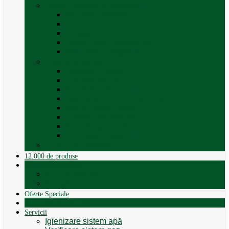
Trape, Ferestre si Accesorii
Accesorii ferestre
Accesorii trape
Ferestre
Trapa rulota / autorulota
Vezi toate categoriile
Veselă și Menaj
Accesorii menaj
Electrocasnice
Găleți și vase pliabile
Set pahare si cani camping
Set de farfurii / vase
Suport / uscator rufe
Vase de gatit – set oale aluminiu
Vezi toate categoriile
12.000 de produse
12.000 de produse
Vânzare Autorulote
XGO Autorulote
Elnagh
Oferte Speciale
Autorulote de Închiriat
Servicii
Igienizare sistem apă