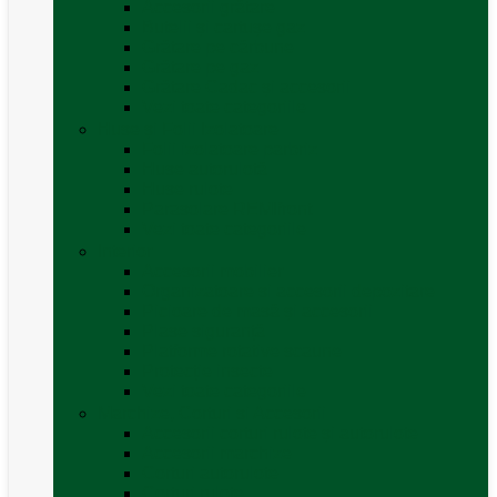
Accesorii grătare
Butelii și cartușe gaz
Grătare pe cărbune
Grătare pe gaz
Grătare Cadac și accesorii
Vezi toate categoriile
Huse și Folii Izolatoare
Folii izolatoare parbriz
Huse autorulotă
Huse rulote
Parasolare REMIfront
Vezi toate categoriile
Interior
Accesorii mobilier
Organizatoare si accesorii depozitare
Picioare de masă și accesorii
Plase siguranță
Platforme rotative scaune
Protecție insecte
Vezi toate categoriile
Marchize, Corturi si Accesorii
Accesorii corturi rulote și autorulote
Accesorii marchize
Corturi autorulote
Corturi rulote