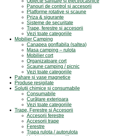
Obiecte sanitare și electrocasnice
Panouri de control și accesorii
Platforme rotative și scaune
Priza & sigurante
Sisteme de securitate
Trape, ferestre și accesorii
Vezi toate categoriile
Mobilier Camping
Canapea gonflabila (saltea)
Masa camping – rulota
Mobilier cort
Organizatoare cort
Scaune camping / picnic
Vezi toate categoriile
Pahare și vase magnetice
Produse resigilate
Soluții chimice și consumabile
Consumabile
Curățare exterioara
Vezi toate categoriile
Trape, Ferestre si Accesorii
Accesorii ferestre
Accesorii trape
Ferestre
Trapa rulota / autorulota