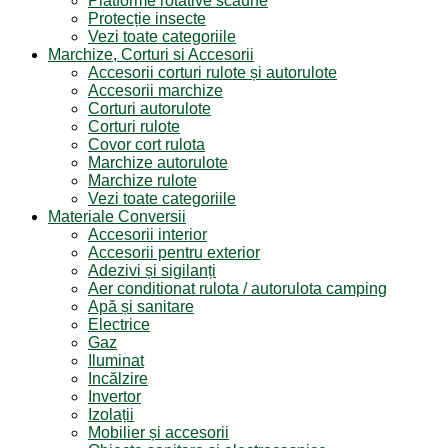
Platforme rotative scaune
Protecție insecte
Vezi toate categoriile
Marchize, Corturi si Accesorii
Accesorii corturi rulote și autorulote
Accesorii marchize
Corturi autorulote
Corturi rulote
Covor cort rulota
Marchize autorulote
Marchize rulote
Vezi toate categoriile
Materiale Conversii
Accesorii interior
Accesorii pentru exterior
Adezivi și sigilanți
Aer conditionat rulota / autorulota camping
Apă și sanitare
Electrice
Gaz
Iluminat
Incălzire
Invertor
Izolații
Mobilier și accesorii