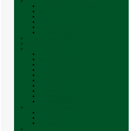
Mobilier Camping
Canapea gonflabila (saltea)
Masa camping – rulota
Mobilier cort
Organizatoare cort
Scaune camping / picnic
Vezi toate categoriile
Pahare și vase magnetice
Produse resigilate
Sisteme & instalatii sanitare (de apa)
Alte accesorii apă
Baterie chiuveta (apa)
Casete WC și accesorii
Conducte și fittinguri
Obiecte sanitare baie
Pompe de apa
Rezervor apa rulota
Rezervor apa uzată
WC / toaleta ecologica portabila
Vezi toate categoriile
Soluții chimice și consumabile
Consumabile
Curățare exterioara
Vezi toate categoriile
Sporturi în natură