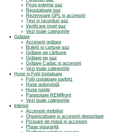
Prize externe gaz
Regulatoare gaz
Rezervoare GPL și accesorii
Țevi și racorduri gaz
Verificare nivel gaz
Vezi toate categoriile
Grătare
Accesorii grătare
Butelii și cartușe gaz
Grătare pe cărbune
Grătare pe gaz
Grătare Cadac și accesorii
Vezi toate categoriile
Huse și Folii Izolatoare
Folii izolatoare parbriz
Huse autorulotă
Huse rulote
Parasolare REMIfront
Vezi toate categoriile
Interior
Accesorii mobilier
Organizatoare si accesorii depozitare
Picioare de masă și accesorii
Plase siguranță