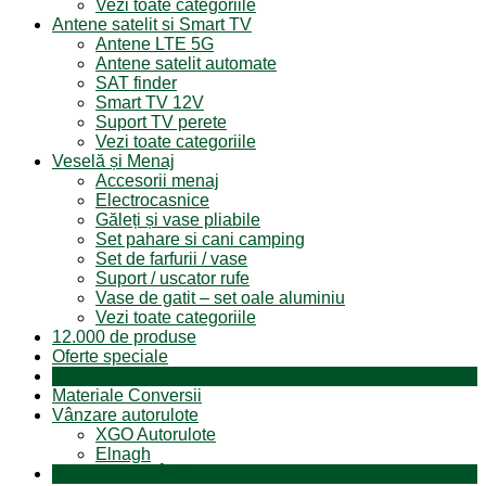
Vezi toate categoriile
Antene satelit si Smart TV
Antene LTE 5G
Antene satelit automate
SAT finder
Smart TV 12V
Suport TV perete
Vezi toate categoriile
Veselă și Menaj
Accesorii menaj
Electrocasnice
Găleți și vase pliabile
Set pahare si cani camping
Set de farfurii / vase
Suport / uscator rufe
Vase de gatit – set oale aluminiu
Vezi toate categoriile
12.000 de produse
Oferte speciale
Produse resigilate
Materiale Conversii
Vânzare autorulote
XGO Autorulote
Elnagh
Autorulote de Închiriat