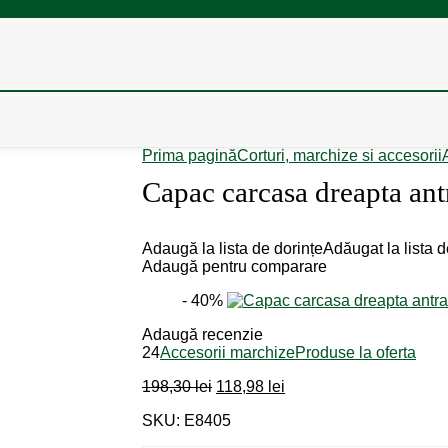
Prima pagină
Corturi, marchize si accesorii
Capac carcasa dreapta an
Adaugă la lista de dorințe
Adăugat la lista d
Adaugă pentru comparare
- 40%
Adaugă recenzie
24
Accesorii marchize
Produse la oferta
Prețul
Prețul
198,30
lei
118,98
lei
inițial
curent
SKU: E8405
a
este:
fost:
118,98 lei.