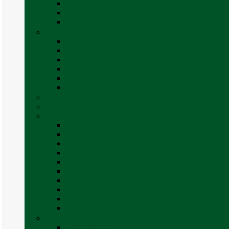
Sisteme de securitate
Trape, ferestre și accesorii
Vezi toate categoriile
Mobilier Camping
Canapea gonflabila (saltea)
Masa camping – rulota
Mobilier cort
Organizatoare cort
Scaune camping / picnic
Vezi toate categoriile
Pahare și vase magnetice
Produse resigilate
Sisteme & instalatii sanitare (de apa)
Alte accesorii apă
Baterie chiuveta (apa)
Casete WC și accesorii
Conducte și fittinguri
Obiecte sanitare baie
Pompe de apa
Rezervor apa rulota
Rezervor apa uzată
WC / toaleta ecologica portabila
Vezi toate categoriile
Soluții chimice și consumabile
Consumabile