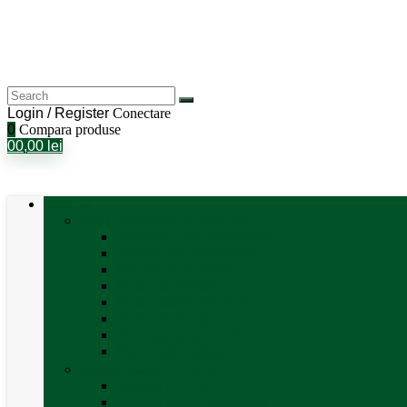
Login / Register
Conectare
0
Compara produse
0
0,00
lei
Categorii
Aer Condiționat și Încălzire
Accesorii aer condiționat
Aparat aer conditionat
Boilere și accesorii
Incalzitor diesel
Incalzitoare electrice
Incalzire pe gaz
Tubulatura aer cald
Vezi toate categoriile
Antene satelit si Smart TV
Antene LTE 5G
Antene satelit automate