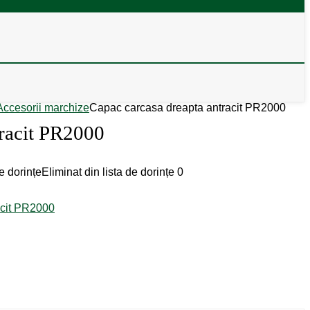
Accesorii marchize
Capac carcasa dreapta antracit PR2000
tracit PR2000
e dorințe
Eliminat din lista de dorințe
0