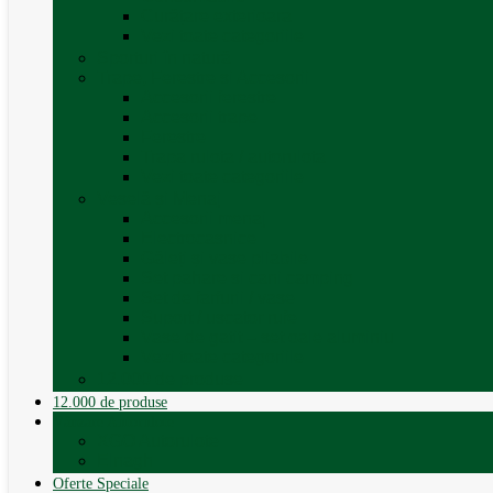
Curățare exterioara
Vezi toate categoriile
Sporturi în natură
Trape, Ferestre si Accesorii
Accesorii ferestre
Accesorii trape
Ferestre
Trapa rulota / autorulota
Vezi toate categoriile
Veselă și Menaj
Accesorii menaj
Electrocasnice
Găleți și vase pliabile
Set pahare si cani camping
Set de farfurii / vase
Suport / uscator rufe
Vase de gatit – set oale aluminiu
Vezi toate categoriile
12.000 de produse
12.000 de produse
Vânzare Autorulote
XGO Autorulote
Elnagh
Oferte Speciale