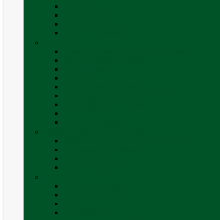
SAT finder
Smart TV 12V
Suport TV perete
Vezi toate categoriile
Caroserie
Accesorii proțap și cuple de remorcare
Adezivi Sigilanți caroserie
Blocatori uși
Închizători
Inchizatoare / incuietoare usa
Lampa gabarit LED & stopuri rulota
Perne de aer autorulote
Uși vizitare
Vezi toate categoriile
Corturi Plafon Auto și Accesorii
Bare transversale universale (auto)
Cort auto (pe masina)
Suport biciclete
Vezi toate categoriile
Electrice
Baterii și accesorii
Cabluri și adaptoare
Leduri
Incărcătoare