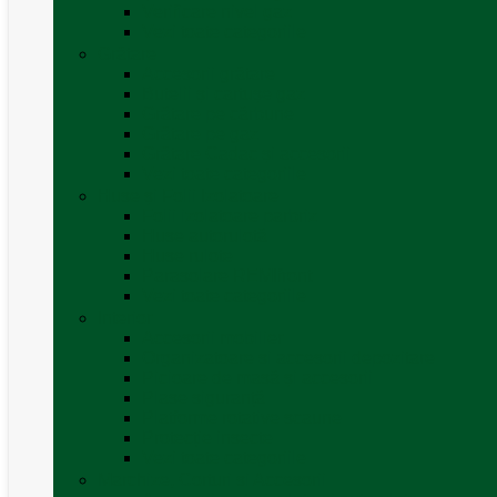
Verificare nivel gaz
Vezi toate categoriile
Grătare
Accesorii grătare
Butelii și cartușe gaz
Grătare pe cărbune
Grătare pe gaz
Grătare Cadac și accesorii
Vezi toate categoriile
Huse și Folii Izolatoare
Folii izolatoare parbriz
Huse autorulotă
Huse rulote
Parasolare REMIfront
Vezi toate categoriile
Interior
Accesorii mobilier
Organizatoare si accesorii depozitare
Picioare de masă și accesorii
Plase siguranță
Platforme rotative scaune
Protecție insecte
Vezi toate categoriile
Marchize, Corturi si Accesorii