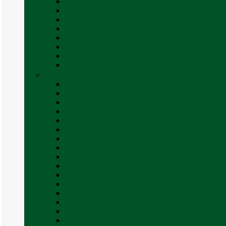
Accesorii corturi rulote și autorulote
Accesorii marchize
Corturi autorulote
Corturi rulote
Covor cort rulota
Marchize autorulote
Marchize rulote
Vezi toate categoriile
Materiale Conversii
Accesorii interior
Accesorii pentru exterior
Adezivi și sigilanți
Aer conditionat rulota / autorulota camping
Apă și sanitare
Electrice
Gaz
Iluminat
Incălzire
Invertor
Izolații
Mobilier și accesorii
Obiecte sanitare și electrocasnice
Panouri de control și accesorii
Platforme rotative și scaune
Priza & sigurante