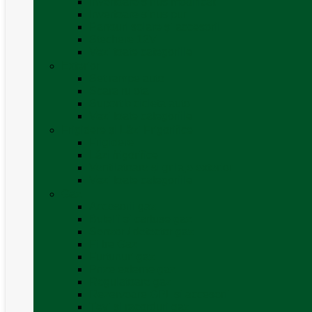
Invertoare sinus modificat
Invertoare sinus pur
Panouri solare și accesorii
Ștechere 12V
Vezi toate categoriile
Exterior
Set rampe auto
Scara rulota
Suport bicicleta auto
Vezi toate categoriile
Frigidere și Lăzi Frigorifice
Frigidere
Lăzi frigorifice
Ventilatoare și grilaje exterior
Vezi toate categoriile
Gaz
Accesorii gaz
Butelii și cartușe gaz
Senzor / detector gaz
Filtre Gaz
Furtunuri gaz
Prize externe gaz
Regulatoare gaz
Rezervoare GPL și accesorii
Țevi și racorduri gaz