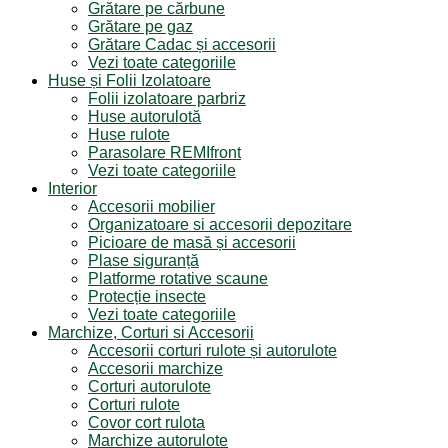
Grătare pe cărbune
Grătare pe gaz
Grătare Cadac și accesorii
Vezi toate categoriile
Huse și Folii Izolatoare
Folii izolatoare parbriz
Huse autorulotă
Huse rulote
Parasolare REMIfront
Vezi toate categoriile
Interior
Accesorii mobilier
Organizatoare si accesorii depozitare
Picioare de masă și accesorii
Plase siguranță
Platforme rotative scaune
Protecție insecte
Vezi toate categoriile
Marchize, Corturi si Accesorii
Accesorii corturi rulote și autorulote
Accesorii marchize
Corturi autorulote
Corturi rulote
Covor cort rulota
Marchize autorulote