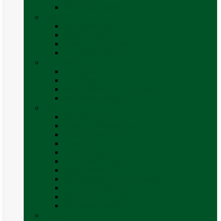
Vezi toate categoriile
Exterior
Set rampe auto
Scara rulota
Suport bicicleta auto
Vezi toate categoriile
Frigidere și Lăzi Frigorifice
Frigidere
Lăzi frigorifice
Ventilatoare și grilaje exterior
Vezi toate categoriile
Gaz
Accesorii gaz
Butelii și cartușe gaz
Senzor / detector gaz
Filtre Gaz
Furtunuri gaz
Prize externe gaz
Regulatoare gaz
Rezervoare GPL și accesorii
Țevi și racorduri gaz
Verificare nivel gaz
Vezi toate categoriile
Grătare