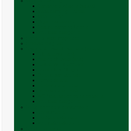
Mobilier Camping
Canapea gonflabila (saltea)
Masa camping – rulota
Mobilier cort
Organizatoare cort
Scaune camping / picnic
Vezi toate categoriile
Pahare și vase magnetice
Produse resigilate
Sisteme & instalatii sanitare (de apa)
Alte accesorii apă
Baterie chiuveta (apa)
Casete WC și accesorii
Conducte și fittinguri
Obiecte sanitare baie
Pompe de apa
Rezervor apa rulota
Rezervor apa uzată
WC / toaleta ecologica portabila
Vezi toate categoriile
Soluții chimice și consumabile
Consumabile
Curățare exterioara
Vezi toate categoriile
Sporturi în natură