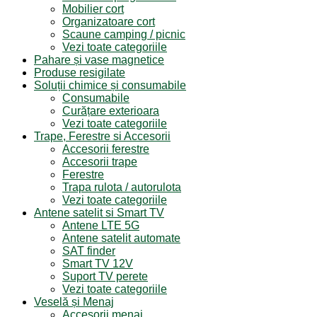
Mobilier cort
Organizatoare cort
Scaune camping / picnic
Vezi toate categoriile
Pahare și vase magnetice
Produse resigilate
Soluții chimice și consumabile
Consumabile
Curățare exterioara
Vezi toate categoriile
Trape, Ferestre si Accesorii
Accesorii ferestre
Accesorii trape
Ferestre
Trapa rulota / autorulota
Vezi toate categoriile
Antene satelit si Smart TV
Antene LTE 5G
Antene satelit automate
SAT finder
Smart TV 12V
Suport TV perete
Vezi toate categoriile
Veselă și Menaj
Accesorii menaj