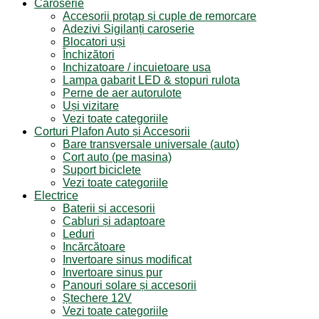
Caroserie
Accesorii proțap și cuple de remorcare
Adezivi Sigilanți caroserie
Blocatori uși
Închizători
Inchizatoare / incuietoare usa
Lampa gabarit LED & stopuri rulota
Perne de aer autorulote
Uși vizitare
Vezi toate categoriile
Corturi Plafon Auto și Accesorii
Bare transversale universale (auto)
Cort auto (pe masina)
Suport biciclete
Vezi toate categoriile
Electrice
Baterii și accesorii
Cabluri și adaptoare
Leduri
Incărcătoare
Invertoare sinus modificat
Invertoare sinus pur
Panouri solare și accesorii
Ștechere 12V
Vezi toate categoriile