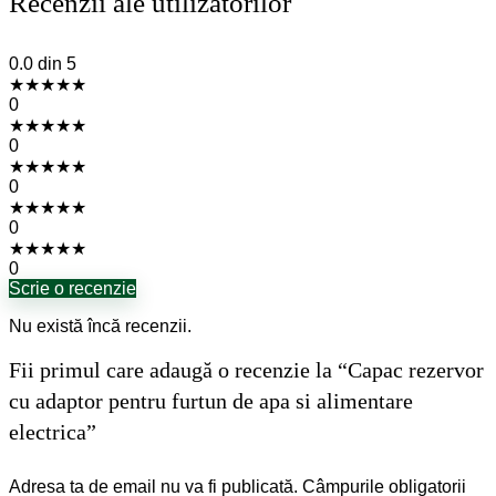
Recenzii ale utilizatorilor
0.0
din 5
★
★
★
★
★
0
★
★
★
★
★
0
★
★
★
★
★
0
★
★
★
★
★
0
★
★
★
★
★
0
Scrie o recenzie
Nu există încă recenzii.
Fii primul care adaugă o recenzie la “Capac rezervor
cu adaptor pentru furtun de apa si alimentare
electrica”
Adresa ta de email nu va fi publicată.
Câmpurile obligatorii