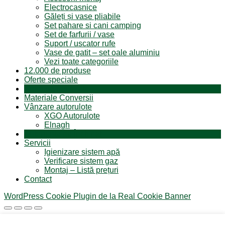
Electrocasnice
Găleți și vase pliabile
Set pahare si cani camping
Set de farfurii / vase
Suport / uscator rufe
Vase de gatit – set oale aluminiu
Vezi toate categoriile
12.000 de produse
Oferte speciale
Produse resigilate
Materiale Conversii
Vânzare autorulote
XGO Autorulote
Elnagh
Autorulote de Închiriat
Servicii
Igienizare sistem apă
Verificare sistem gaz
Montaj – Listă prețuri
Contact
WordPress Cookie Plugin de la Real Cookie Banner