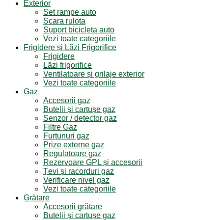
Exterior
Set rampe auto
Scara rulota
Suport bicicleta auto
Vezi toate categoriile
Frigidere și Lăzi Frigorifice
Frigidere
Lăzi frigorifice
Ventilatoare și grilaje exterior
Vezi toate categoriile
Gaz
Accesorii gaz
Butelii și cartușe gaz
Senzor / detector gaz
Filtre Gaz
Furtunuri gaz
Prize externe gaz
Regulatoare gaz
Rezervoare GPL și accesorii
Țevi și racorduri gaz
Verificare nivel gaz
Vezi toate categoriile
Grătare
Accesorii grătare
Butelii și cartușe gaz