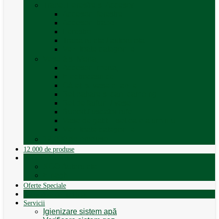
Trape, Ferestre si Accesorii
Accesorii ferestre
Accesorii trape
Ferestre
Trapa rulota / autorulota
Vezi toate categoriile
Veselă și Menaj
Accesorii menaj
Electrocasnice
Găleți și vase pliabile
Set pahare si cani camping
Set de farfurii / vase
Suport / uscator rufe
Vase de gatit – set oale aluminiu
Vezi toate categoriile
12.000 de produse
12.000 de produse
Vânzare Autorulote
XGO Autorulote
Elnagh
Oferte Speciale
Autorulote de Închiriat
Servicii
Igienizare sistem apă