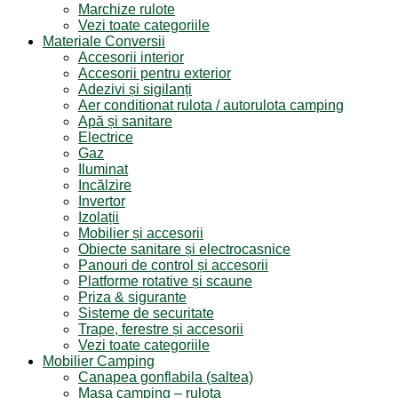
Marchize rulote
Vezi toate categoriile
Materiale Conversii
Accesorii interior
Accesorii pentru exterior
Adezivi și sigilanți
Aer conditionat rulota / autorulota camping
Apă și sanitare
Electrice
Gaz
Iluminat
Incălzire
Invertor
Izolații
Mobilier și accesorii
Obiecte sanitare și electrocasnice
Panouri de control și accesorii
Platforme rotative și scaune
Priza & sigurante
Sisteme de securitate
Trape, ferestre și accesorii
Vezi toate categoriile
Mobilier Camping
Canapea gonflabila (saltea)
Masa camping – rulota