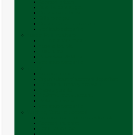
Accesorii grătare
Butelii și cartușe gaz
Grătare pe cărbune
Grătare pe gaz
Grătare Cadac și accesorii
Vezi toate categoriile
Huse și Folii Izolatoare
Folii izolatoare parbriz
Huse autorulotă
Huse rulote
Parasolare REMIfront
Vezi toate categoriile
Interior
Accesorii mobilier
Organizatoare si accesorii depozitare
Picioare de masă și accesorii
Plase siguranță
Platforme rotative scaune
Protecție insecte
Vezi toate categoriile
Marchize, Corturi si Accesorii
Accesorii corturi rulote și autorulote
Accesorii marchize
Corturi autorulote
Corturi rulote