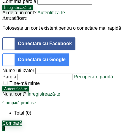
Confirmă parola
Înregistrează-te
Ai deja un cont?
Autentifică-te
Autentificare
Folosește un cont existent pentru o conectare mai rapidă
Conectare cu Facebook
Conectare cu Google
Nume utilizator
Parolă
Recuperare parolă
Ține-mă minte
Autentifică-te
Nu ai cont?
Înregistrează-te
Compară produse
Total (
0
)
Compară
0