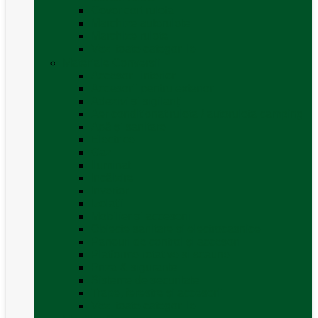
Covor cort rulota
Marchize autorulote
Marchize rulote
Vezi toate categoriile
Materiale Conversii
Accesorii interior
Accesorii pentru exterior
Adezivi și sigilanți
Aer conditionat rulota / autorulota camping
Apă și sanitare
Electrice
Gaz
Iluminat
Incălzire
Invertor
Izolații
Mobilier și accesorii
Obiecte sanitare și electrocasnice
Panouri de control și accesorii
Platforme rotative și scaune
Priza & sigurante
Sisteme de securitate
Trape, ferestre și accesorii
Vezi toate categoriile