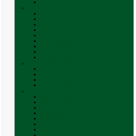
Vezi toate categoriile
Caroserie
Accesorii proțap și cuple de remorcare
Adezivi Sigilanți caroserie
Blocatori uși
Închizători
Inchizatoare / incuietoare usa
Lampa gabarit LED & stopuri rulota
Perne de aer autorulote
Uși vizitare
Vezi toate categoriile
Corturi Plafon Auto și Accesorii
Bare transversale universale (auto)
Cort auto (pe masina)
Suport biciclete
Vezi toate categoriile
Electrice
Baterii și accesorii
Cabluri și adaptoare
Leduri
Incărcătoare
Invertoare sinus modificat
Invertoare sinus pur
Panouri solare și accesorii
Ștechere 12V