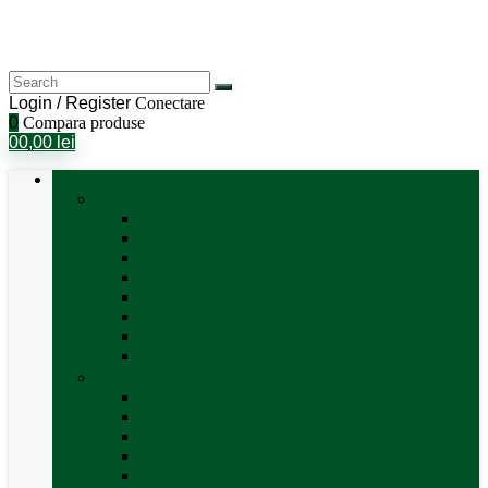
Login / Register
Conectare
0
Compara produse
0
0,00
lei
Categorii
Aer Condiționat și Încălzire
Accesorii aer condiționat
Aparat aer conditionat
Boilere și accesorii
Incalzitor diesel
Incalzitoare electrice
Incalzire pe gaz
Tubulatura aer cald
Vezi toate categoriile
Antene satelit si Smart TV
Antene LTE 5G
Antene satelit automate
SAT finder
Smart TV 12V
Suport TV perete