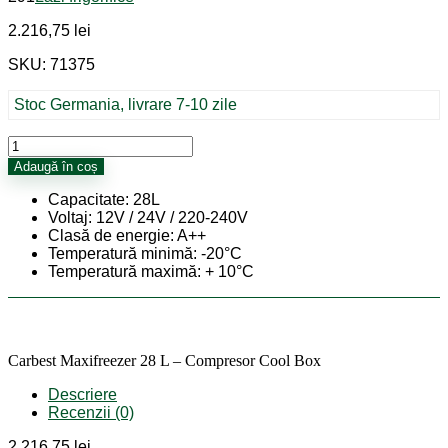
2.216,75
lei
SKU: 71375
Stoc Germania, livrare 7-10 zile
Cantitate
Carbest
Adaugă în coș
Maxifreezer
28
Capacitate: 28L
L
Voltaj: 12V / 24V / 220-240V
-
Clasă de energie: A++
Compresor
Temperatură minimă: -20°C
Cool
Temperatură maximă: + 10°C
Box
Carbest Maxifreezer 28 L – Compresor Cool Box
Descriere
Recenzii (0)
2.216,75
lei