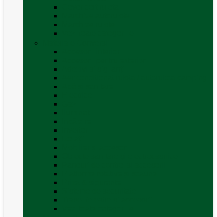
Covor cort rulota
Marchize autorulote
Marchize rulote
Vezi toate categoriile
Materiale Conversii
Accesorii interior
Accesorii pentru exterior
Adezivi și sigilanți
Aer conditionat rulota / autorulota camping
Apă și sanitare
Electrice
Gaz
Iluminat
Incălzire
Invertor
Izolații
Mobilier și accesorii
Obiecte sanitare și electrocasnice
Panouri de control și accesorii
Platforme rotative și scaune
Priza & sigurante
Sisteme de securitate
Trape, ferestre și accesorii
Vezi toate categoriile