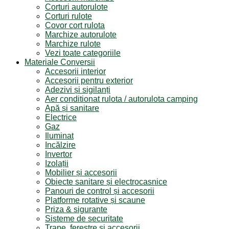
Corturi autorulote
Corturi rulote
Covor cort rulota
Marchize autorulote
Marchize rulote
Vezi toate categoriile
Materiale Conversii
Accesorii interior
Accesorii pentru exterior
Adezivi și sigilanți
Aer conditionat rulota / autorulota camping
Apă și sanitare
Electrice
Gaz
Iluminat
Incălzire
Invertor
Izolații
Mobilier și accesorii
Obiecte sanitare și electrocasnice
Panouri de control și accesorii
Platforme rotative și scaune
Priza & sigurante
Sisteme de securitate
Trape, ferestre și accesorii