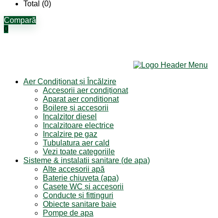
Total (
0
)
Compară
0
Aer Condiționat și Încălzire
Accesorii aer condiționat
Aparat aer conditionat
Boilere și accesorii
Incalzitor diesel
Incalzitoare electrice
Incalzire pe gaz
Tubulatura aer cald
Vezi toate categoriile
Sisteme & instalatii sanitare (de apa)
Alte accesorii apă
Baterie chiuveta (apa)
Casete WC și accesorii
Conducte și fittinguri
Obiecte sanitare baie
Pompe de apa