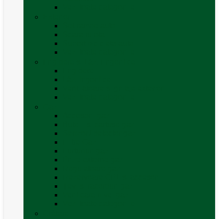
Vezi toate categoriile
Exterior
Set rampe auto
Scara rulota
Suport bicicleta auto
Vezi toate categoriile
Frigidere și Lăzi Frigorifice
Frigidere
Lăzi frigorifice
Ventilatoare și grilaje exterior
Vezi toate categoriile
Gaz
Accesorii gaz
Butelii și cartușe gaz
Senzor / detector gaz
Filtre Gaz
Furtunuri gaz
Prize externe gaz
Regulatoare gaz
Rezervoare GPL și accesorii
Țevi și racorduri gaz
Verificare nivel gaz
Vezi toate categoriile
Grătare