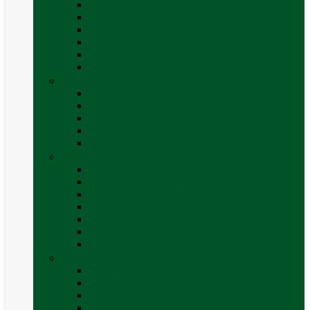
Accesorii grătare
Butelii și cartușe gaz
Grătare pe cărbune
Grătare pe gaz
Grătare Cadac și accesorii
Vezi toate categoriile
Huse și Folii Izolatoare
Folii izolatoare parbriz
Huse autorulotă
Huse rulote
Parasolare REMIfront
Vezi toate categoriile
Interior
Accesorii mobilier
Organizatoare si accesorii depozitare
Picioare de masă și accesorii
Plase siguranță
Platforme rotative scaune
Protecție insecte
Vezi toate categoriile
Marchize, Corturi si Accesorii
Accesorii corturi rulote și autorulote
Accesorii marchize
Corturi autorulote
Corturi rulote