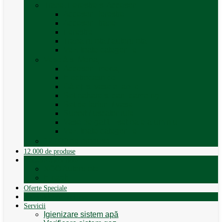
Trape, Ferestre si Accesorii
Accesorii ferestre
Accesorii trape
Ferestre
Trapa rulota / autorulota
Vezi toate categoriile
Veselă și Menaj
Accesorii menaj
Electrocasnice
Găleți și vase pliabile
Set pahare si cani camping
Set de farfurii / vase
Suport / uscator rufe
Vase de gatit – set oale aluminiu
Vezi toate categoriile
12.000 de produse
12.000 de produse
Vânzare Autorulote
XGO Autorulote
Elnagh
Oferte Speciale
Autorulote de Închiriat
Servicii
Igienizare sistem apă