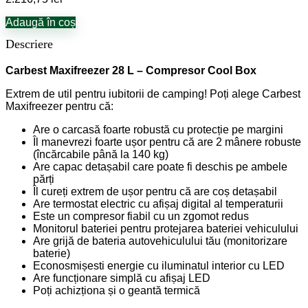
Adaugă în coș
Descriere
Carbest Maxifreezer 28 L – Compresor Cool Box
Extrem de util pentru iubitorii de camping! Poți alege Carbest
Maxifreezer pentru că:
Are o carcasă foarte robustă cu protecție pe margini
Îl manevrezi foarte ușor pentru că are 2 mânere robuste
(încărcabile până la 140 kg)
Are capac detașabil care poate fi deschis pe ambele
părți
Îl cureți extrem de ușor pentru că are coș detașabil
Are termostat electric cu afișaj digital al temperaturii
Este un compresor fiabil cu un zgomot redus
Monitorul bateriei pentru protejarea bateriei vehiculului
Are grijă de bateria autovehiculului tău (monitorizare
baterie)
Econosmișesti energie cu iluminatul interior cu LED
Are funcționare simplă cu afișaj LED
Poți achizționa și o geantă termică