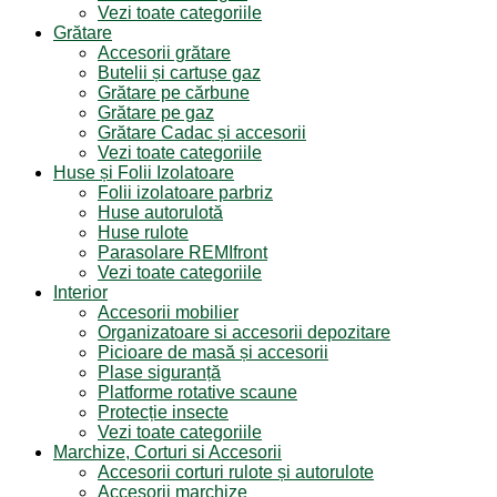
Vezi toate categoriile
Grătare
Accesorii grătare
Butelii și cartușe gaz
Grătare pe cărbune
Grătare pe gaz
Grătare Cadac și accesorii
Vezi toate categoriile
Huse și Folii Izolatoare
Folii izolatoare parbriz
Huse autorulotă
Huse rulote
Parasolare REMIfront
Vezi toate categoriile
Interior
Accesorii mobilier
Organizatoare si accesorii depozitare
Picioare de masă și accesorii
Plase siguranță
Platforme rotative scaune
Protecție insecte
Vezi toate categoriile
Marchize, Corturi si Accesorii
Accesorii corturi rulote și autorulote
Accesorii marchize