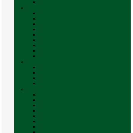
Vezi toate categoriile
Caroserie
Accesorii proțap și cuple de remorcare
Adezivi Sigilanți caroserie
Blocatori uși
Închizători
Inchizatoare / incuietoare usa
Lampa gabarit LED & stopuri rulota
Perne de aer autorulote
Uși vizitare
Vezi toate categoriile
Corturi Plafon Auto și Accesorii
Bare transversale universale (auto)
Cort auto (pe masina)
Suport biciclete
Vezi toate categoriile
Electrice
Baterii și accesorii
Cabluri și adaptoare
Leduri
Incărcătoare
Invertoare sinus modificat
Invertoare sinus pur
Panouri solare și accesorii
Ștechere 12V