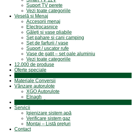
Suport TV perete
Vezi toate categoriile
Veselă și Menaj
Accesorii menaj
Electrocasnice
Găleți și vase pliabile
Set pahare si cani camping
Set de farfurii / vase
Suport / uscator rufe
Vase de gatit – set oale aluminiu
Vezi toate categoriile
12.000 de produse
Oferte speciale
Produse resigilate
Materiale Conversii
Vânzare autorulote
XGO Autorulote
Elnagh
Autorulote de Închiriat
Servicii
Igienizare sistem apă
Verificare sistem gaz
Montaj – Listă prețuri
Contact