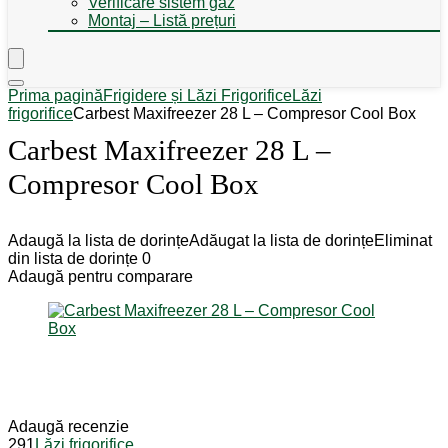
Verificare sistem gaz
Montaj – Listă prețuri
Prima pagină
Frigidere și Lăzi Frigorifice
Lăzi
frigorifice
Carbest Maxifreezer 28 L – Compresor Cool Box
Carbest Maxifreezer 28 L –
Compresor Cool Box
Adaugă la lista de dorințe
Adăugat la lista de dorințe
Eliminat
din lista de dorințe
0
Adaugă pentru comparare
Adaugă recenzie
291
Lăzi frigorifice