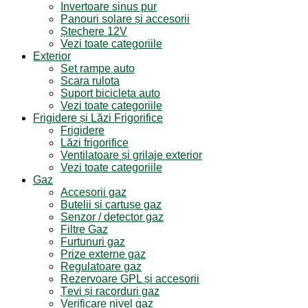
Invertoare sinus pur
Panouri solare și accesorii
Ștechere 12V
Vezi toate categoriile
Exterior
Set rampe auto
Scara rulota
Suport bicicleta auto
Vezi toate categoriile
Frigidere și Lăzi Frigorifice
Frigidere
Lăzi frigorifice
Ventilatoare și grilaje exterior
Vezi toate categoriile
Gaz
Accesorii gaz
Butelii și cartușe gaz
Senzor / detector gaz
Filtre Gaz
Furtunuri gaz
Prize externe gaz
Regulatoare gaz
Rezervoare GPL și accesorii
Țevi și racorduri gaz
Verificare nivel gaz