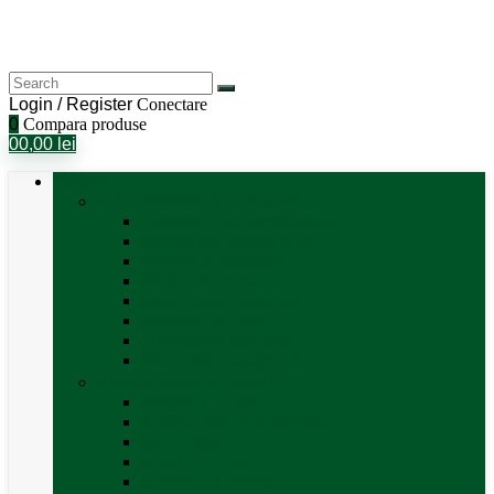
Login / Register
Conectare
0
Compara produse
0
0,00
lei
Categorii
Aer Condiționat și Încălzire
Accesorii aer condiționat
Aparat aer conditionat
Boilere și accesorii
Incalzitor diesel
Incalzitoare electrice
Incalzire pe gaz
Tubulatura aer cald
Vezi toate categoriile
Antene satelit si Smart TV
Antene LTE 5G
Antene satelit automate
SAT finder
Smart TV 12V
Suport TV perete