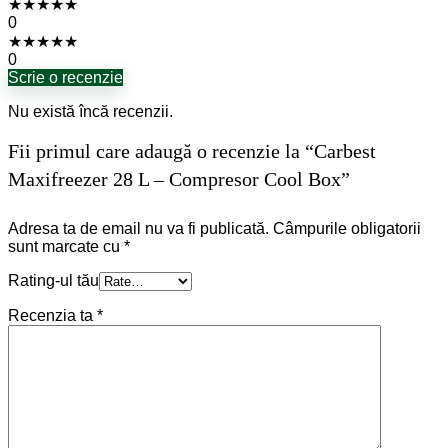
★
★
★
★
★
0
★
★
★
★
★
0
Scrie o recenzie
Nu există încă recenzii.
Fii primul care adaugă o recenzie la “Carbest
Maxifreezer 28 L – Compresor Cool Box”
Adresa ta de email nu va fi publicată.
Câmpurile obligatorii
sunt marcate cu
*
Rating-ul tău
Recenzia ta
*