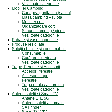
Vezi toate categoriile
Mobilier Camping
Canapea gonflabila (saltea)
Masa camping – rulota
Mobilier cort
Organizatoare cort
Scaune camping / picnic
Vezi toate categoriile
Pahare și vase magnetice
Produse resigilate
Soluții chimice și consumabile
Consumabile
Curățare exterioara
Vezi toate categoriile
Trape, Ferestre si Accesorii
Accesorii ferestre
Accesorii trape
Ferestre
Trapa rulota / autorulota
Vezi toate categoriile
Antene satelit si Smart TV
Antene LTE 5G
Antene satelit automate
SAT finder
Smart TV 12V