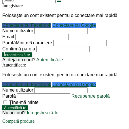
Înregistrare
Folosește un cont existent pentru o conectare mai rapidă
Conectare cu Facebook
Conectare cu Google
Nume utilizator
Email
Parolă
Minim 6 caractere
Confirmă parola
Înregistrează-te
Ai deja un cont?
Autentifică-te
Autentificare
Folosește un cont existent pentru o conectare mai rapidă
Conectare cu Facebook
Conectare cu Google
Nume utilizator
Parolă
Recuperare parolă
Ține-mă minte
Autentifică-te
Nu ai cont?
Înregistrează-te
Compară produse