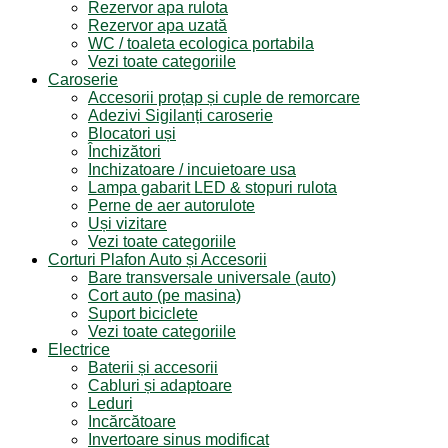
Rezervor apa rulota
Rezervor apa uzată
WC / toaleta ecologica portabila
Vezi toate categoriile
Caroserie
Accesorii proțap și cuple de remorcare
Adezivi Sigilanți caroserie
Blocatori uși
Închizători
Inchizatoare / incuietoare usa
Lampa gabarit LED & stopuri rulota
Perne de aer autorulote
Uși vizitare
Vezi toate categoriile
Corturi Plafon Auto și Accesorii
Bare transversale universale (auto)
Cort auto (pe masina)
Suport biciclete
Vezi toate categoriile
Electrice
Baterii și accesorii
Cabluri și adaptoare
Leduri
Incărcătoare
Invertoare sinus modificat