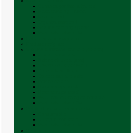
Mobilier Camping
Canapea gonflabila (saltea)
Masa camping – rulota
Mobilier cort
Organizatoare cort
Scaune camping / picnic
Vezi toate categoriile
Pahare și vase magnetice
Produse resigilate
Sisteme & instalatii sanitare (de apa)
Alte accesorii apă
Baterie chiuveta (apa)
Casete WC și accesorii
Conducte și fittinguri
Obiecte sanitare baie
Pompe de apa
Rezervor apa rulota
Rezervor apa uzată
WC / toaleta ecologica portabila
Vezi toate categoriile
Soluții chimice și consumabile
Consumabile
Curățare exterioara
Vezi toate categoriile
Sporturi în natură