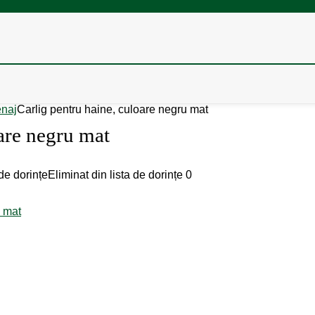
enaj
Carlig pentru haine, culoare negru mat
oare negru mat
de dorințe
Eliminat din lista de dorințe
0