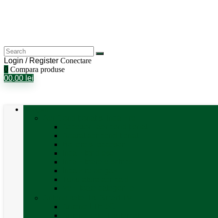
Login / Register
Conectare
0
Compara produse
0
0,00
lei
Categorii
Aer Condiționat și Încălzire
Accesorii aer condiționat
Aparat aer conditionat
Boilere și accesorii
Incalzitor diesel
Incalzitoare electrice
Incalzire pe gaz
Tubulatura aer cald
Vezi toate categoriile
Antene satelit si Smart TV
Antene LTE 5G
Antene satelit automate