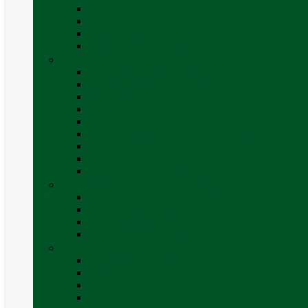
SAT finder
Smart TV 12V
Suport TV perete
Vezi toate categoriile
Caroserie
Accesorii proțap și cuple de remorcare
Adezivi Sigilanți caroserie
Blocatori uși
Închizători
Inchizatoare / incuietoare usa
Lampa gabarit LED & stopuri rulota
Perne de aer autorulote
Uși vizitare
Vezi toate categoriile
Corturi Plafon Auto și Accesorii
Bare transversale universale (auto)
Cort auto (pe masina)
Suport biciclete
Vezi toate categoriile
Electrice
Baterii și accesorii
Cabluri și adaptoare
Leduri
Incărcătoare