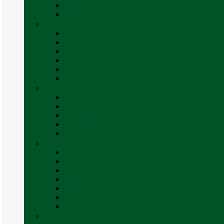
Verificare nivel gaz
Vezi toate categoriile
Grătare
Accesorii grătare
Butelii și cartușe gaz
Grătare pe cărbune
Grătare pe gaz
Grătare Cadac și accesorii
Vezi toate categoriile
Huse și Folii Izolatoare
Folii izolatoare parbriz
Huse autorulotă
Huse rulote
Parasolare REMIfront
Vezi toate categoriile
Interior
Accesorii mobilier
Organizatoare si accesorii depozitare
Picioare de masă și accesorii
Plase siguranță
Platforme rotative scaune
Protecție insecte
Vezi toate categoriile
Marchize, Corturi si Accesorii