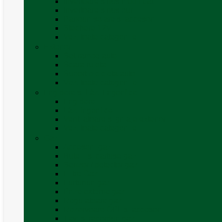
Invertoare sinus modificat
Invertoare sinus pur
Panouri solare și accesorii
Ștechere 12V
Vezi toate categoriile
Exterior
Set rampe auto
Scara rulota
Suport bicicleta auto
Vezi toate categoriile
Frigidere și Lăzi Frigorifice
Frigidere
Lăzi frigorifice
Ventilatoare și grilaje exterior
Vezi toate categoriile
Gaz
Accesorii gaz
Butelii și cartușe gaz
Senzor / detector gaz
Filtre Gaz
Furtunuri gaz
Prize externe gaz
Regulatoare gaz
Rezervoare GPL și accesorii
Țevi și racorduri gaz