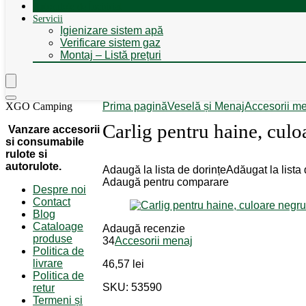
Autorulote de Închiriat
Servicii
Igienizare sistem apă
Verificare sistem gaz
Montaj – Listă prețuri
XGO Camping
Prima pagină
Veselă și Menaj
Accesorii m
Carlig pentru haine, cul
Vanzare accesorii
si consumabile
rulote si
autorulote.
Adaugă la lista de dorințe
Adăugat la lista 
Adaugă pentru comparare
Despre noi
Contact
Blog
Cataloage
Adaugă recenzie
produse
34
Accesorii menaj
Politica de
livrare
46,57
lei
Politica de
SKU: 53590
retur
Termeni și