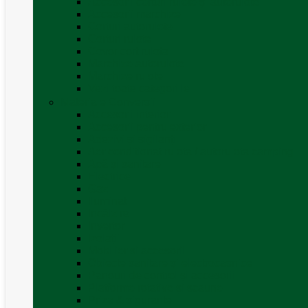
Accesorii corturi rulote și autorulote
Accesorii marchize
Corturi autorulote
Corturi rulote
Covor cort rulota
Marchize autorulote
Marchize rulote
Vezi toate categoriile
Materiale Conversii
Accesorii interior
Accesorii pentru exterior
Adezivi și sigilanți
Aer conditionat rulota / autorulota camping
Apă și sanitare
Electrice
Gaz
Iluminat
Incălzire
Invertor
Izolații
Mobilier și accesorii
Obiecte sanitare și electrocasnice
Panouri de control și accesorii
Platforme rotative și scaune
Priza & sigurante