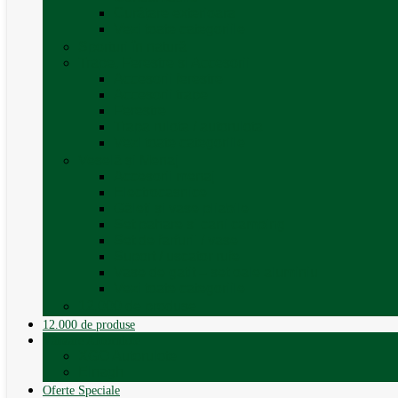
Curățare exterioara
Vezi toate categoriile
Sporturi în natură
Trape, Ferestre si Accesorii
Accesorii ferestre
Accesorii trape
Ferestre
Trapa rulota / autorulota
Vezi toate categoriile
Veselă și Menaj
Accesorii menaj
Electrocasnice
Găleți și vase pliabile
Set pahare si cani camping
Set de farfurii / vase
Suport / uscator rufe
Vase de gatit – set oale aluminiu
Vezi toate categoriile
12.000 de produse
12.000 de produse
Vânzare Autorulote
XGO Autorulote
Elnagh
Oferte Speciale