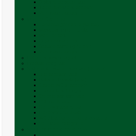
Sisteme de securitate
Trape, ferestre și accesorii
Vezi toate categoriile
Mobilier Camping
Canapea gonflabila (saltea)
Masa camping – rulota
Mobilier cort
Organizatoare cort
Scaune camping / picnic
Vezi toate categoriile
Pahare și vase magnetice
Produse resigilate
Sisteme & instalatii sanitare (de apa)
Alte accesorii apă
Baterie chiuveta (apa)
Casete WC și accesorii
Conducte și fittinguri
Obiecte sanitare baie
Pompe de apa
Rezervor apa rulota
Rezervor apa uzată
WC / toaleta ecologica portabila
Vezi toate categoriile
Soluții chimice și consumabile
Consumabile